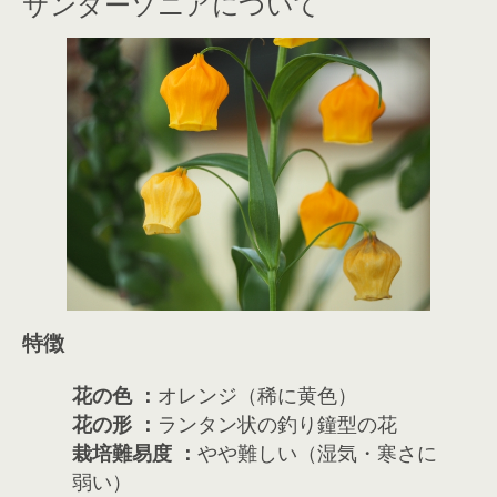
サンダーソニアについて
特徴
花の色 ：
オレンジ（稀に黄色）
花の形 ：
ランタン状の釣り鐘型の花
栽培難易度 ：
やや難しい（湿気・寒さに
弱い）