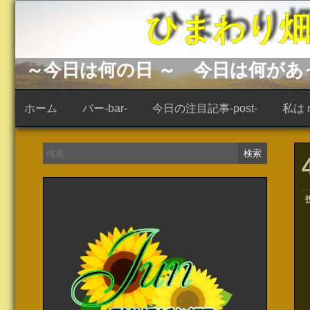
コ
ひまわり畑 -s
ン
テ
ン
ツ
へ
～今日は何の日 ～ 今日は何が
ス
キ
ッ
ホーム
バー-bar-
今日の注目記事-post-
私は ne
プ
検
索: