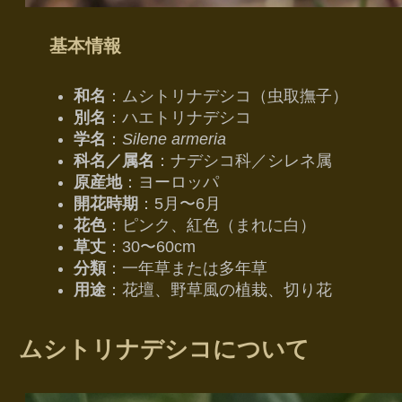
基本情報
和名
：ムシトリナデシコ（虫取撫子）
別名
：ハエトリナデシコ
学名
：
Silene armeria
科名／属名
：ナデシコ科／シレネ属
原産地
：ヨーロッパ
開花時期
：5月〜6月
花色
：ピンク、紅色（まれに白）
草丈
：30〜60cm
分類
：一年草または多年草
用途
：花壇、野草風の植栽、切り花
ムシトリナデシコについて