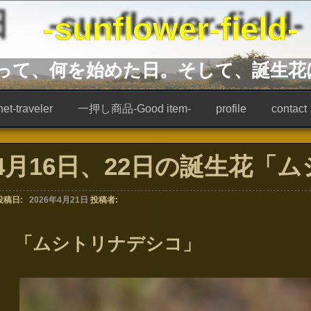
unflower-field-
あって、何を始めた日。そして、誕生花
t-traveler
一押し商品-Good item-
profile
contact
4月16日、22日の誕生花「
投稿日:
2026年4月21日
投稿者:
「ムシトリナデシコ」