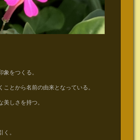
印象をつくる。
くことから名前の由来となっている。
な美しさを持つ。
。
引く。