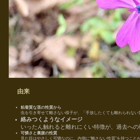
由来
粘着質な茎の性質から
虫を引き寄せて離さない様子が、「手放したくても離れられない
絡みつくようなイメージ
いったん触れると離れにくい特徴が、過去への
可憐さと裏腹の性質
見た目はやさしく可憐なのに、内側に“離さない性質”を持つこと