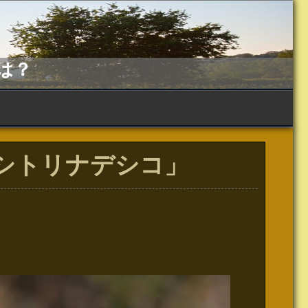
は？
ムシトリナデシコ」