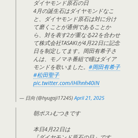
ダイヤモンド原石の日
4月の誕生石はダイヤモンドなこ
と、ダイヤモンド原石は対に分け
て磨くことが通例であることか
ら、対を表す2が重なる22を合わせ
て株式会社TASAKIが4月22日に記念
日を制定してます。岡田有希子さ
んは、モノマネ番組で瞳はダイア
モンドを歌いました。
#岡田有希子
#松田聖子
pic.twitter.com/iHlhnh40iN
— 日向 (@hyugaji17245)
April 21, 2025
朝ポス♪むつきです
本日4月22日は
『ダイヤモンド原石の日』です