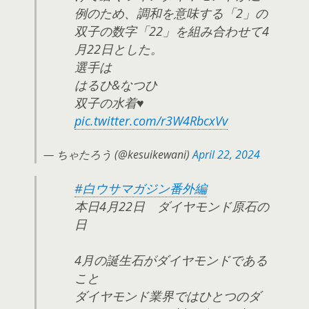
例のため、調和を意味する「2」の
双子の数字「22」を組み合わせて4
月22日とした。
選手は
はるひ&なつひ
双子の水着♥
pic.twitter.com/r3W4RbcxVv
— ちゃたろう (@kesuikewani)
April 22, 2024
#白ウサマガジン番外編
本日4月22日 ダイヤモンド原石の
日
4月の誕生石がダイヤモンドである
こと
ダイヤモンド業界ではひとつのダ