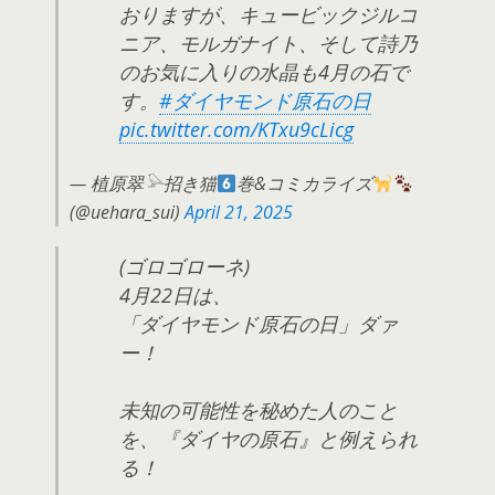
おりますが、キュービックジルコ
ニア、モルガナイト、そして詩乃
のお気に入りの水晶も4月の石で
す。
#ダイヤモンド原石の日
pic.twitter.com/KTxu9cLicg
— 植原翠𓅪招き猫
巻&コミカライズ
(@uehara_sui)
April 21, 2025
(ゴロゴローネ)
4月22日は、
「ダイヤモンド原石の日」ダァ
ー！
未知の可能性を秘めた人のこと
を、『ダイヤの原石』と例えられ
る！