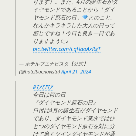
ります）。また、4月の誕生石がダ
イヤモンドであることから「ダイ
ヤモンド原石の日」
とのこと。
なんかキラキラした大人の日って
感じですね！今日も良き一日であ
りますように♪
pic.twitter.com/LqHaoAxRgT
— ホテルブエナビスタ【公式】
(@hotelbuenavista)
April 21, 2024
#びびび
今日は何の日
『ダイヤモンド原石の日』
日付は4月の誕生石がダイヤモンド
であり、ダイヤモンド業界ではひ
とつのダイヤモンド原石を対に分
けて磨くツインダイヤモンドが通