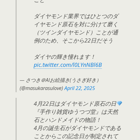
ダイヤモンド業界ではひとつのダ
イヤモンド原石を対に分けて磨く
（ツインダイヤモンド）ことが通
例のため、そこから22日だそう
ダイヤの輝き憧れます！
pic.twitter.com/l0LYnNBl6B
— さつき＠AIお絵描き(うさぎ好き）
(@masukarasulove)
April 22, 2025
4月22日はダイヤモンド原石の日
『手作り雑貨ゆうつづ堂』は天然
石とハンドメイドの物語！
4月の誕生石がダイヤモンドである
ことからこの記念日が制定されて