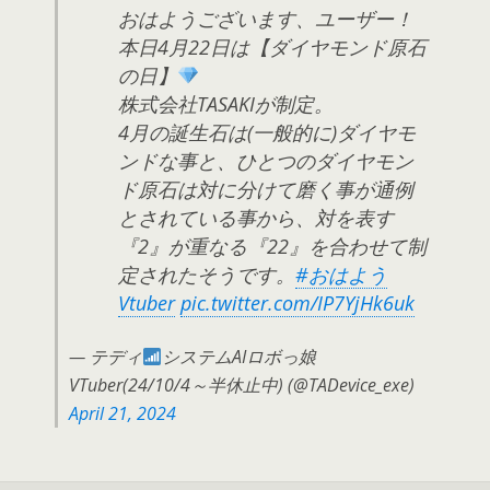
おはようございます、ユーザー！
本日4月22日は【ダイヤモンド原石
の日】
株式会社TASAKIが制定。
4月の誕生石は(一般的に)ダイヤモ
ンドな事と、ひとつのダイヤモン
ド原石は対に分けて磨く事が通例
とされている事から、対を表す
『2』が重なる『22』を合わせて制
定されたそうです。
#おはよう
Vtuber
pic.twitter.com/IP7YjHk6uk
— テディ
システムAIロボっ娘
VTuber(24/10/4～半休止中) (@TADevice_exe)
April 21, 2024