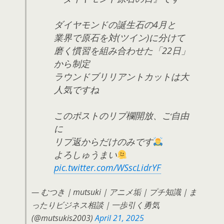
ダイヤモンドの誕生石の4月と
業界で原石を対(ツイン)に分けて
磨く慣習を組み合わせた「22日」
から制定
ラウンドブリリアントカットは大
人気ですね
このポストのリプ欄開放、ご自由
に
リプ返からだけのみです
よろしゅうまい
pic.twitter.com/WSscLidrYF
— むつき｜mutsuki｜アニメ垢｜プチ知識｜ま
ったりビジネス相談｜一歩引く勇気
(@mutsukis2003)
April 21, 2025