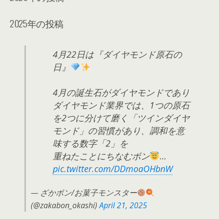
2025年の投稿
4月22日は『ダイヤモンド原石の
日』
4月の誕生石がダイヤモンドであり
ダイヤモンド業界では、1つの原石
を2つに分けて磨く「ツインダイヤ
モンド」の習慣があり、調和を意
味する数字「2」を
重ねたことにちなむボン
…
pic.twitter.com/DDmoaOHbnW
— ざかボン/お菓子モンスター
(@zakabon_okashi)
April 21, 2025