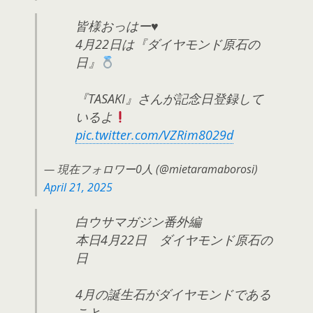
皆様おっはー♥️
4月22日は『ダイヤモンド原石の
日』
『TASAKI』さんが記念日登録して
いるよ
pic.twitter.com/VZRim8029d
— 現在フォロワー0人 (@mietaramaborosi)
April 21, 2025
白ウサマガジン番外編
本日4月22日 ダイヤモンド原石の
日
4月の誕生石がダイヤモンドである
こと