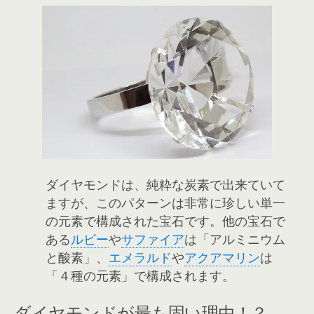
ダイヤモンドは、純粋な炭素で出来ていて
ますが、このパターンは非常に珍しい単一
の元素で構成された宝石です。他の宝石で
ある
ルビー
や
サファイア
は「アルミニウム
と酸素」、
エメラルド
や
アクアマリン
は
「４種の元素」で構成されます。
ダイヤモンドが最も固い理由！？