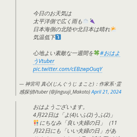
今日のお天気は
太平洋側で広く雨も
日本海側の北陸や北日本は晴れ
気温低下
心地よい素敵な一週間を
#おはよ
うVtuber
pic.twitter.com/cEBzwpOuqY
— 神宮司 真心(じんぐうじ まこと)：作家系･霊
感探偵Vtuber (@Jinguuji_Makoto)
April 21, 2024
おはようございます。
4月22日は「よ(4)いふ(2)うふ(2)」
にちなみ「良い夫婦の日」（11
月22日にも「いい夫婦の日」があ