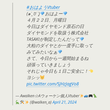
#おはようVtuber
(๑ˊ͈ ꇴ ˋ͈)
おはよー
４月２２日、月曜日
今日はダイヤモンド原石の日
ダイヤモンドを取扱う株式会社
TASAKIが制定したんだって
大粒のダイヤとか一度手に取って
みてみたいなぁ
さて、今日から一週間始まるね
頑張っていきましょう
それじゃ今日も１日ご安全に！
ヨシッ
pic.twitter.com/SJHzJagVo8
— Awalken☆Aウォーケン個人Vtuber
(@walken_a)
April 21, 2024