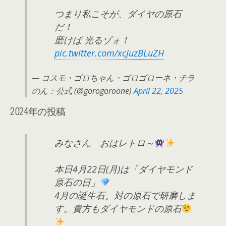
つまり私こそが、ダイヤの原石
だ！
磨けば 光るゾォ！
pic.twitter.com/xcJuzBLuZH
— コスモ・ゴロちゃん・ゴロゴローネ・チラ
のん：公式 (@gorogoroone)
April 22, 2025
2024年の投稿
みなさん おはレトロ～
本日4月22日(月)は「ダイヤモンド
原石の日」
4月の誕生石。対の原石で研磨しま
す。貴方もダイヤモンドの原石