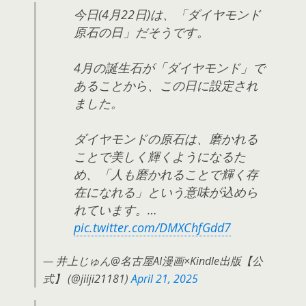
今日(4月22日)は、「ダイヤモンド
原石の日」だそうです。
4月の誕生石が「ダイヤモンド」で
あることから、この日に設定され
ました。
ダイヤモンドの原石は、磨かれる
ことで美しく輝くようになるた
め、「人も磨かれることで輝く存
在になれる」という意味が込めら
れています。…
pic.twitter.com/DMXChfGdd7
— 井上じゅん@名古屋AI漫画×Kindle出版【公
式】 (@jiiji21181)
April 21, 2025