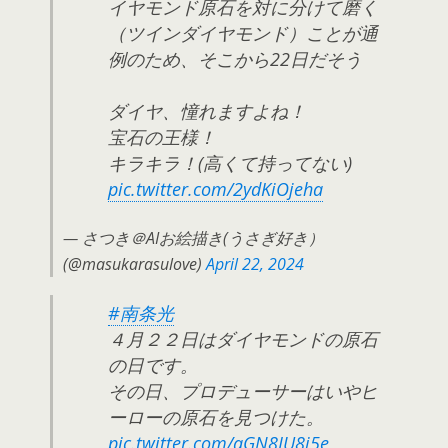
イヤモンド原石を対に分けて磨く
（ツインダイヤモンド）ことが通
例のため、そこから22日だそう
ダイヤ、憧れますよね！
宝石の王様！
キラキラ！(高くて持ってない)
pic.twitter.com/2ydKiOjeha
— さつき＠AIお絵描き(うさぎ好き）
(@masukarasulove)
April 22, 2024
#南条光
４月２２日はダイヤモンドの原石
の日です。
その日、プロデューサーはいやヒ
ーローの原石を見つけた。
pic.twitter.com/aGN8IU8j5e