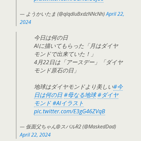
— ようかいたま (@qlqdluBxdzNNcNh)
April 22,
2024
今日は何の日
AIに描いてもらった「月はダイヤ
モンドで出来ていた！」
4月22日は「アースデー」「ダイヤ
モンド原石の日」
地球はダイヤモンドより美しい
#今
日は何の日
#母なる地球
#ダイヤ
モンド
#AIイラスト
pic.twitter.com/E3gG46ZVqB
— 仮面父ちゃん@スバルR2 (@MaskedDad)
April 22, 2024