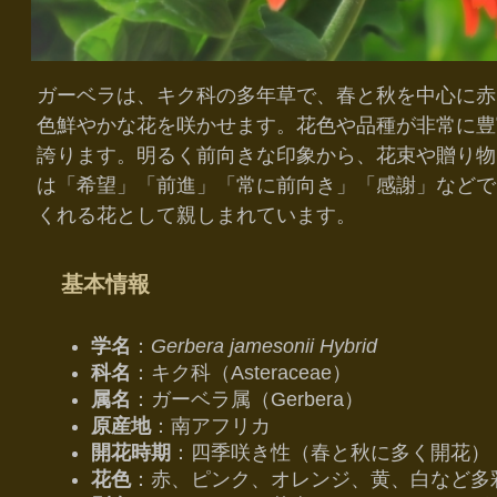
ガーベラは、キク科の多年草で、春と秋を中心に赤
色鮮やかな花を咲かせます。花色や品種が非常に豊
誇ります。明るく前向きな印象から、花束や贈り物
は「希望」「前進」「常に前向き」「感謝」などで
くれる花として親しまれています。
基本情報
学名
：
Gerbera jamesonii Hybrid
科名
：キク科（Asteraceae）
属名
：ガーベラ属（Gerbera）
原産地
：南アフリカ
開花時期
：四季咲き性（春と秋に多く開花）
花色
：赤、ピンク、オレンジ、黄、白など多