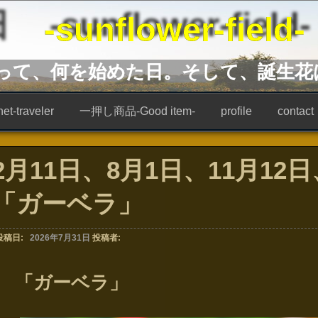
unflower-field-
あって、何を始めた日。そして、誕生花
t-traveler
一押し商品-Good item-
profile
contact
2月11日、8月1日、11月12
「ガーベラ」
投稿日:
2026年7月31日
投稿者:
「ガーベラ」