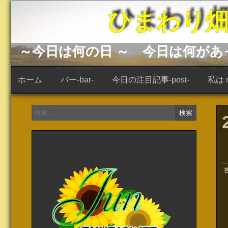
コ
ひまわり畑 -s
ン
テ
ン
ツ
へ
～今日は何の日 ～ 今日は何が
ス
キ
ッ
ホーム
バー-bar-
今日の注目記事-post-
私は ne
プ
検
索: