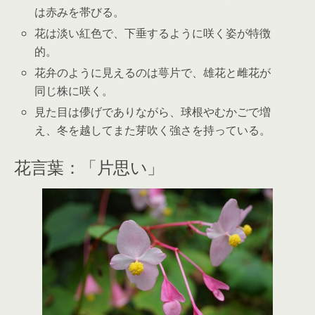
は赤みを帯びる。
花は淡い紅色で、下垂するように咲く姿が特徴
的。
花弁のように見えるのは萼片で、雄花と雌花が
同じ株に咲く。
見た目は儚げでありながら、球根やむかごで増
え、冬を越してまた芽吹く強さを持っている。
花言葉：「片思い」