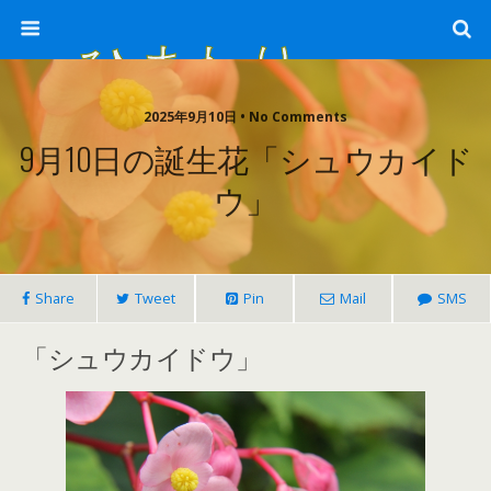
ひまわり畑 sunflower-field
2025年9月10日 • No Comments
9月10日の誕生花「シュウカイド
ウ」
Share
Tweet
Pin
Mail
SMS
「シュウカイドウ」