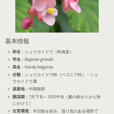
基本情報
和名
：シュウカイドウ（秋海棠）
学名
：
Begonia grandis
英名
：Hardy begonia
分類
：シュウカイドウ科（ベゴニア科）・シュ
ウカイドウ属
原産地
：中国南部
開花期
：7月下旬～10月中旬（夏の終わりから秋
にかけて）
生育環境
：半日陰を好み、湿り気のある場所で