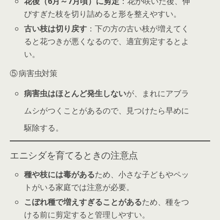
花後（6月～7月頃）に剪定
：花が咲いた後、伸
びすぎた枝を切り詰めると形を整えやすい。
古い枝は切り戻す
：下の方の古い枝が増えてく
ると花つきが悪くなるので、適宜剪定するとよ
い。
⑤ 病害虫対策
病害虫はほとんど発生しない
が、まれにアブラ
ムシがつくことがあるので、見つけたら早めに
駆除する。
エニシダを育てるときの注意点
種や枝には毒がある
ため、小さな子どもやペッ
トがいる家庭では注意が必要。
こぼれ種で増えすぎることがある
ため、種をつ
ける前に剪定すると管理しやすい。