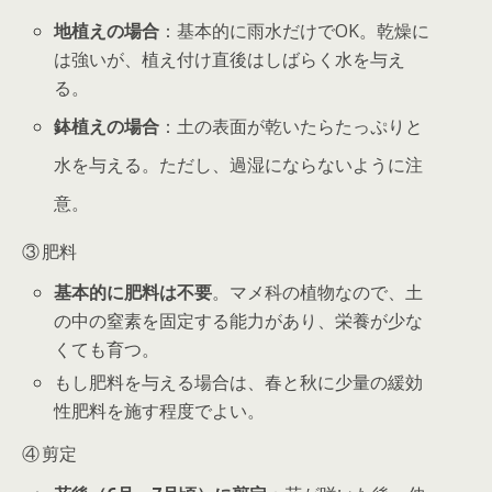
地植えの場合
：基本的に雨水だけでOK。乾燥に
は強いが、植え付け直後はしばらく水を与え
る。
鉢植えの場合
：土の表面が乾いたらたっぷりと
水を与える。ただし、過湿にならないように注
意。
③ 肥料
基本的に肥料は不要
。マメ科の植物なので、土
の中の窒素を固定する能力があり、栄養が少な
くても育つ。
もし肥料を与える場合は、春と秋に少量の緩効
性肥料を施す程度でよい。
④ 剪定