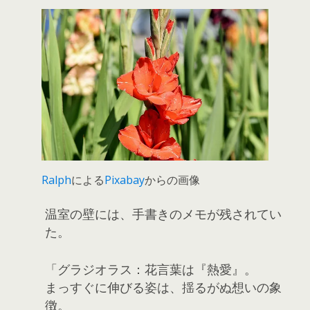
Ralph
による
Pixabay
からの画像
温室の壁には、手書きのメモが残されてい
た。
「グラジオラス：花言葉は『熱愛』。
まっすぐに伸びる姿は、揺るがぬ想いの象
徴。