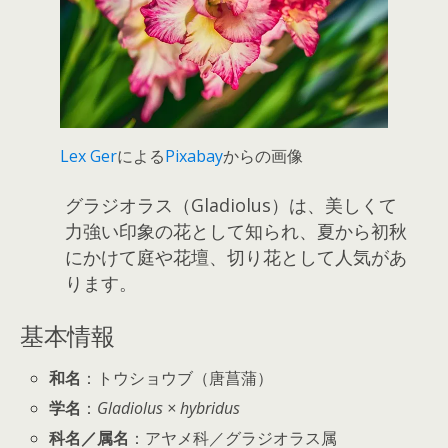
Lex Ger
による
Pixabay
からの画像
グラジオラス（Gladiolus）は、美しくて
力強い印象の花として知られ、夏から初秋
にかけて庭や花壇、切り花として人気があ
ります。
基本情報
和名
：トウショウブ（唐菖蒲）
学名
：
Gladiolus × hybridus
科名／属名
：アヤメ科／グラジオラス属