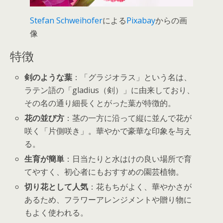
Stefan Schweihofer
による
Pixabay
からの画
像
特徴
剣のような葉
：「グラジオラス」という名は、
ラテン語の「gladius（剣）」に由来しており、
その名の通り細長くとがった葉が特徴的。
花の並び方
：茎の一方に沿って縦に並んで花が
咲く「片側咲き」。華やかで豪華な印象を与え
る。
生育が簡単
：日当たりと水はけの良い場所で育
てやすく、初心者にもおすすめの園芸植物。
切り花として人気
：花もちがよく、華やかさが
あるため、フラワーアレンジメントや贈り物に
もよく使われる。