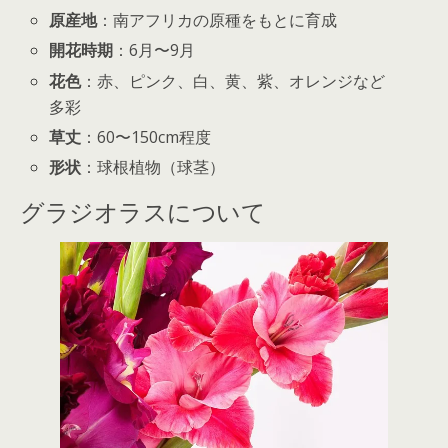
原産地
：南アフリカの原種をもとに育成
開花時期
：6月〜9月
花色
：赤、ピンク、白、黄、紫、オレンジなど
多彩
草丈
：60〜150cm程度
形状
：球根植物（球茎）
グラジオラスについて