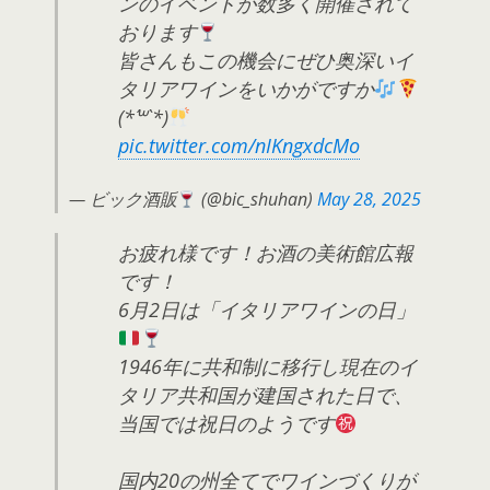
ンのイベントが数多く開催されて
おります
皆さんもこの機会にぜひ奥深いイ
タリアワインをいかがですか
(*´꒳`*)
pic.twitter.com/nIKngxdcMo
— ビック酒販
(@bic_shuhan)
May 28, 2025
お疲れ様です！お酒の美術館広報
です！
6月2日は「イタリアワインの日」
1946年に共和制に移行し現在のイ
タリア共和国が建国された日で、
当国では祝日のようです
国内20の州全てでワインづくりが