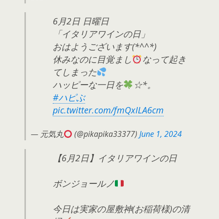
6月2日 日曜日
「イタリアワインの日」
おはようございます(*^^*)
休みなのに目覚まし
なって起き
てしまった
ハッピーな一日を
☆*。
#ハピぶ
pic.twitter.com/fmQxILA6cm
— 元気丸
(@pikapika33377)
June 1, 2024
【6月2日】イタリアワインの日
ボンジョールノ
今日は実家の屋敷神(お稲荷様)の清