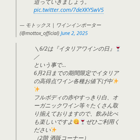
迫っていきましょう。
pic.twitter.com/7deXKYSwV5
— モトックス | ワインインポーター
(@mottox_official)
June 2, 2025
＼6/2は『イタリアワインの日』
／
という事で…
6月2日までの期間限定でイタリア
の高得点ワイン各種お値下げ中
フルボディの赤やすっきり白、オ
ーガニックワイン等々たくさん取
り揃えておりますので、飲み比べ
も楽しいですよ
ぜひご利用く
ださい
（2階 酒販コーナー）