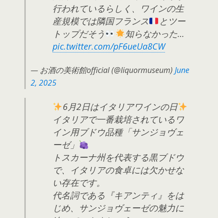
行われているらしく、ワインの生
産規模では隣国フランス
とツー
トップだそう
知らなかった…
pic.twitter.com/pF6ueUa8CW
— お酒の美術館official (@liquormuseum)
June
2, 2025
6月2日はイタリアワインの日
イタリアで一番栽培されているワ
イン用ブドウ品種「サンジョヴェ
ーゼ」
トスカーナ州を代表する黒ブドウ
で、イタリアの食卓には欠かせな
い存在です。
代名詞である『キアンティ』をは
じめ、サンジョヴェーゼの魅力に