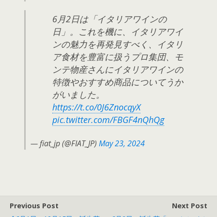
6月2日は「イタリアワインの
日」。これを機に、イタリアワイ
ンの魅力を再発見すべく、イタリ
ア食材を豊富に扱うプロ集団、モ
ンテ物産さんにイタリアワインの
特徴やおすすめ商品についてうか
がいました。
https://t.co/0J6ZnocqyX
pic.twitter.com/FBGF4nQhQg
— fiat_jp (@FIAT_JP)
May 23, 2024
Previous Post
Next Post