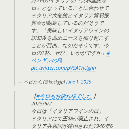
月2日がイタリアの『共和国記念
日』となっていることに合わせて
イタリア大使館とイタリア貿易振
興会が制定しているのだそうで
す。「美味しいイタリアワインの
認知度を高めニーズを掘り起こす
ことが目的、なのだそうです。今
日の1杯、ぜひ、いかがですか」
#
ペンギンの島
pic.twitter.com/pVSA1hUghh
— ベビたん (@kockyjp)
June 1, 2025
【
#今日もお疲れ様でした
】
2025/6/2
今日は「イタリアワインの日」
イタリアにて王制が廃止され、イ
タリア共和国が建国された1946年6