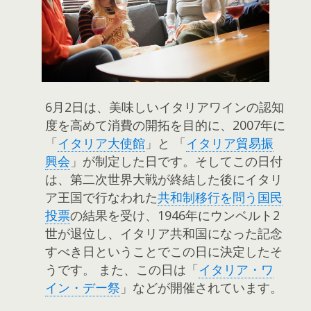
6月2日は、美味しいイタリアワインの認知
度を高めて消費の開拓を目的に、2007年に
「
イタリア大使館
」と 「
イタリア貿易振
興会
」が制定した日です。そしてこの日付
は、第二次世界大戦が終結した後にイタリ
ア王国で行なわれた
共和制移行を問う国民
投票
の結果を受け、1946年にウンベルト2
世が退位し、イタリア共和国になった記念
すべき日ということでこの日に決定したそ
うです。 また、この日は「
イタリア・ワ
イン・デー祭
」などが開催されています。