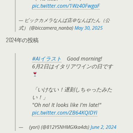
pic.twitter.com/1Wz40FwgaF
— ビックカメラなんば店＠なんばたん（公
式） (@biccamera_nanba)
May 30, 2025
2024年の投稿
#AIイラスト
Good morning!
6月2日はイタリアワインの日です
「いけない！遅刻しちゃったみた
い！」
"Oh no! It looks like I'm late!"
pic.twitter.com/ZB64KQIDYi
— ゟ(yori) (@812YSNHMGXka4ds)
June 2, 2024