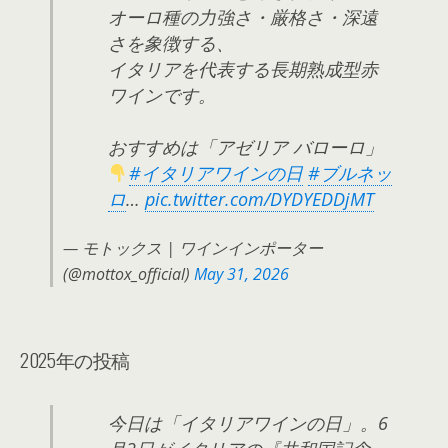
オーロ種の力強さ・厳格さ・深遠
さを象徴する、
イタリアを代表する長期熟成型赤
ワインです。
おすすめは「アゼリア バローロ」
#イタリアワインの日
#ブルネッ
ロ
…
pic.twitter.com/DYDYEDDjMT
— モトックス | ワインインポーター
(@mottox_official)
May 31, 2026
2025年の投稿
今日は「イタリアワインの日」。6