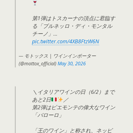
第1弾はトスカーナの頂点に君臨す
る「ブルネッロ・ディ・モンタル
チーノ」…
pic.twitter.com/4XB8FtzW6N
— モトックス | ワインインポーター
(@mottox_official)
May 30, 2026
＼イタリアワインの日（6/2）まで
あと2日
／
第2弾はピエモンテの偉大なワイン
「バローロ」
「王のワイン」と称され、ネッビ