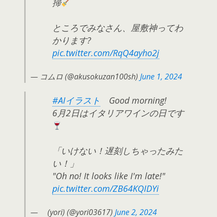
掃
ところでみなさん、屋敷神ってわ
かります?
pic.twitter.com/RqQ4ayho2j
— コムロ (@akusokuzan100sh)
June 1, 2024
#AIイラスト
Good morning!
6月2日はイタリアワインの日です
「いけない！遅刻しちゃったみた
い！」
"Oh no! It looks like I'm late!"
pic.twitter.com/ZB64KQIDYi
— ゟ(yori) (@yori03617)
June 2, 2024