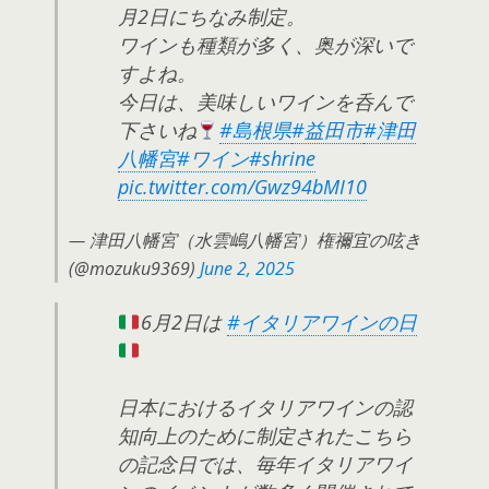
月2日にちなみ制定。
ワインも種類が多く、奥が深いで
すよね。
今日は、美味しいワインを呑んで
下さいね
#島根県
#益田市
#津田
八幡宮
#ワイン
#shrine
pic.twitter.com/Gwz94bMI10
— 津田八幡宮（水雲嶋八幡宮）権禰宜の呟き
(@mozuku9369)
June 2, 2025
6月2日は
#イタリアワインの日
日本におけるイタリアワインの認
知向上のために制定されたこちら
の記念日では、毎年イタリアワイ