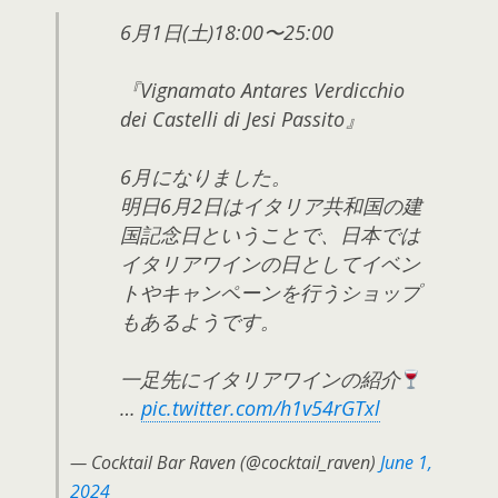
6月1日(土)18:00〜25:00
『Vignamato Antares Verdicchio
dei Castelli di Jesi Passito』
6月になりました。
明日6月2日はイタリア共和国の建
国記念日ということで、日本では
イタリアワインの日としてイベン
トやキャンペーンを行うショップ
もあるようです。
一足先にイタリアワインの紹介
…
pic.twitter.com/h1v54rGTxl
— Cocktail Bar Raven (@cocktail_raven)
June 1,
2024