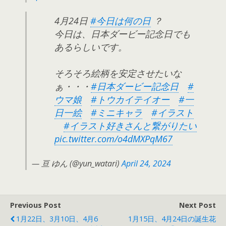
4月24日
#今日は何の日
？
今日は、日本ダービー記念日でも
あるらしいです。
そろそろ絵柄を安定させたいな
ぁ・・・
#日本ダービー記念日
#
ウマ娘
#トウカイテイオー
#一
日一絵
#ミニキャラ
#イラスト
#イラスト好きさんと繋がりたい
pic.twitter.com/o4dMXPqM67
— 亘 ゆん (@yun_watari)
April 24, 2024
Previous Post
Next Post
1月22日、3月10日、4月6
1月15日、4月24日の誕生花