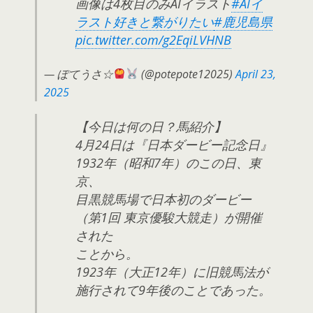
画像は4枚目のみAIイラスト
#AIイ
ラスト好きと繋がりたい
#鹿児島県
pic.twitter.com/g2EqiLVHNB
— ぽてうさ☆
(@potepote12025)
April 23,
2025
【今日は何の日？馬紹介】
4月24日は『日本ダービー記念日』
1932年（昭和7年）のこの日、東
京、
目黒競馬場で日本初のダービー
（第1回 東京優駿大競走）が開催
された
ことから。
1923年（大正12年）に旧競馬法が
施行されて9年後のことであった。