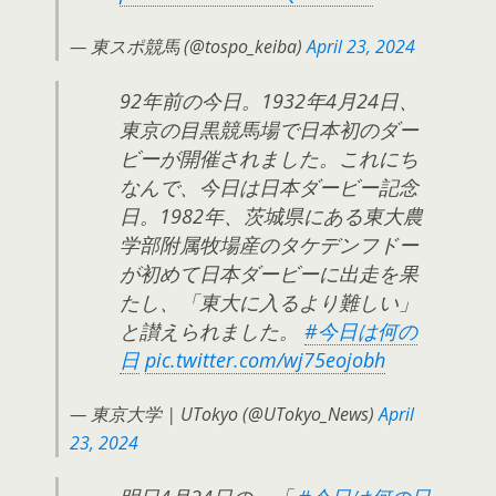
— 東スポ競馬 (@tospo_keiba)
April 23, 2024
92年前の今日。1932年4月24日、
東京の目黒競馬場で日本初のダー
ビーが開催されました。これにち
なんで、今日は日本ダービー記念
日。1982年、茨城県にある東大農
学部附属牧場産のタケデンフドー
が初めて日本ダービーに出走を果
たし、「東大に入るより難しい」
と讃えられました。
#今日は何の
日
pic.twitter.com/wj75eojobh
— 東京大学 | UTokyo (@UTokyo_News)
April
23, 2024