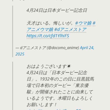
4月24日は日本ダービー記念日
天才はいる。悔しいが。
#ウマ娘
#
アニメウマ娘
#dアニメストア
https://t.co/cfd1YlhiFS
— dアニメストア (@docomo_anime)
April 24,
2025
おはようございます☀
4月24日は「日本ダービー記念
日」。1932年のこの日に目黒競馬
場で日本初のダービー「東京優
駿」が開催されたことに由来して
いるようです。木曜日もよろしく
お願いします！