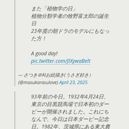
また「植物学の日」
植物分類学者の牧野富太郎の誕生
日
23年度の朝ドラのモデルにもなっ
た方！
A good day!
pic.twitter.com/JIXywaBelt
— さつき＠AIお絵描き(うさぎ好き）
(@masukarasulove)
April 23, 2025
93年前の今日。1932年4月24日、
東京の目黒競馬場で日本初のダー
ビーが開催されました。これにち
なんで、今日は日本ダービー記念
日。1982年、茨城県にある東大農