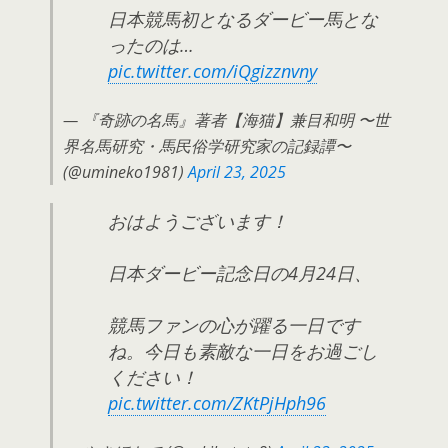
日本競馬初となるダービー馬とな
ったのは…
pic.twitter.com/iQgizznvny
— 『奇跡の名馬』著者【海猫】兼目和明 〜世
界名馬研究・馬民俗学研究家の記録譚〜
(@umineko1981)
April 23, 2025
おはようございます！
日本ダービー記念日の4月24日、
競馬ファンの心が躍る一日です
ね。今日も素敵な一日をお過ごし
ください！
pic.twitter.com/ZKtPjHph96