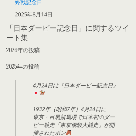
終戦記念日
日付
2025年8月14日
「日本ダービー記念日」に関するツイ
ート集
2026年の投稿
2025年の投稿
4月24日は『日本ダービー記念日』
1932年（昭和7年）4月24日に
東京・目黒競馬場で日本初のダー
ビー競走「東京優駿大競走」が開
催されたボン