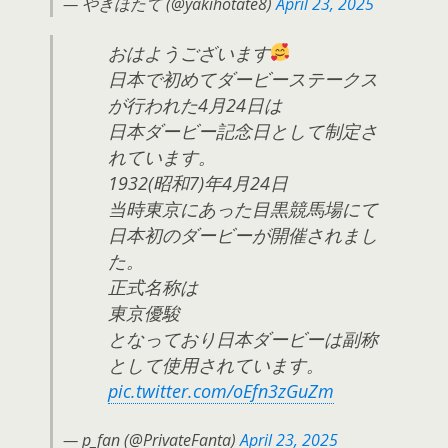
— やきほたて (@yakihotate8)
April 23, 2025
おはようございます
日本で初めてダービーステークス
が行われた4月24日は
日本ダービー記念日として制定さ
れています。
1932(昭和7)年4月24日
当時東京にあった目黒競馬場にて
日本初のダービーが開催されまし
た。
正式名称は
東京優駿
となっており日本ダービーは副称
として使用されています。
pic.twitter.com/oEfn3zGuZm
— p_fan (@PrivateFanta)
April 23, 2025