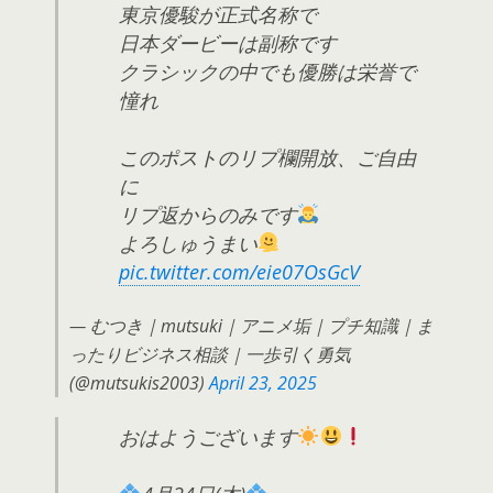
東京優駿が正式名称で
日本ダービーは副称です
クラシックの中でも優勝は栄誉で
憧れ
このポストのリプ欄開放、ご自由
に
リプ返からのみです
よろしゅうまい
pic.twitter.com/eie07OsGcV
— むつき｜mutsuki｜アニメ垢｜プチ知識｜ま
ったりビジネス相談｜一歩引く勇気
(@mutsukis2003)
April 23, 2025
おはようございます