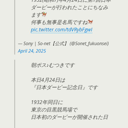
ダービーが行われたことにちなみ
ます
何事も無事是名馬ですね
pic.twitter.com/tdVRybFgwI
— Sony | So-net【公式】 (@Sonet_fukuonsei)
April 24, 2025
朝ポス♪むつきです
本日4月24日は
『日本ダービー記念日』です
1932年同日に
東京の目黒競馬場で
日本初のダービーが開催された日