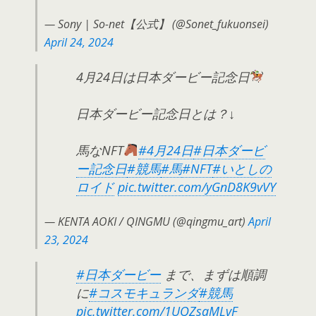
— Sony | So-net【公式】 (@Sonet_fukuonsei)
April 24, 2024
4月24日は日本ダービー記念日
日本ダービー記念日とは？↓
馬なNFT
#4月24日
#日本ダービ
ー記念日
#競馬
#馬
#NFT
#いとしの
ロイド
pic.twitter.com/yGnD8K9vVY
— KENTA AOKI / QINGMU (@qingmu_art)
April
23, 2024
#日本ダービー
まで、まずは順調
に
#コスモキュランダ
#競馬
pic.twitter.com/1UQZsaMLvF