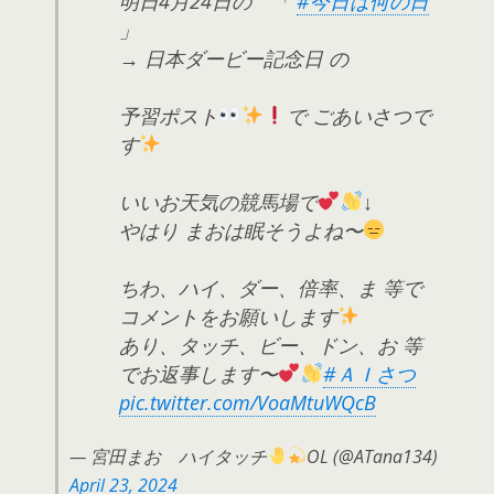
明日4月24日の 「
#今日は何の日
」
→ 日本ダービー記念日 の
予習ポスト
で ごあいさつで
す
いいお天気の競馬場で
↓
やはり まおは眠そうよね〜
ちわ、ハイ、ダー、倍率、ま 等で
コメントをお願いします
あり、タッチ、ビー、ドン、お 等
でお返事します〜
#ＡＩさつ
pic.twitter.com/VoaMtuWQcB
— 宮田まお ハイタッチ
OL (@ATana134)
April 23, 2024