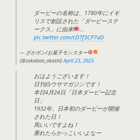
ダービーの名称は、1780年にイギ
リスで創設された「ダービーステ
ークス」に由来
…
pic.twitter.com/cD7f3CP7aD
— ざかボン/お菓子モンスター
(@zakabon_okashi)
April 23, 2025
おはようございます！
日刊白ウサマガジンです！
本日4月24日「日本ダービー記念
日」
1932年、日本初のダービーが開催
された日！
馬いいですよね！
乗れたらかっこいいよなー