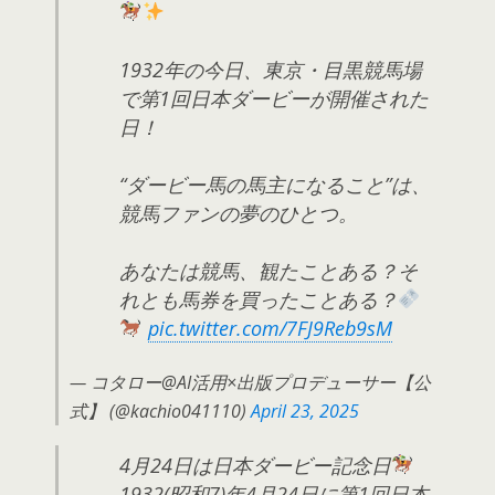
1932年の今日、東京・目黒競馬場
で第1回日本ダービーが開催された
日！
“ダービー馬の馬主になること”は、
競馬ファンの夢のひとつ。
あなたは競馬、観たことある？そ
れとも馬券を買ったことある？
pic.twitter.com/7FJ9Reb9sM
— コタロー@AI活用×出版プロデューサー【公
式】 (@kachio041110)
April 23, 2025
4月24日は日本ダービー記念日
1932(昭和7)年4月24日に第1回日本