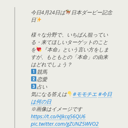
今日4月24日は
日本ダービー記念
日
様々な分野で、いちばん狙ってい
る・来てほしいターゲットのこと
を
『本命』という言い方をしま
すが、もともとの「本命」の由来
はどれでしょう？
競馬
恋愛
占い
気になる答えは
#モモチエ
#今日
は何の日
※画像はイメージです
https://t.co/HJkcq56QU6
pic.twitter.com/gZUNZ5WVO2