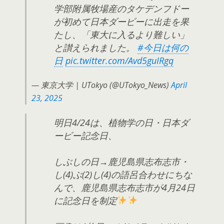
学部附属牧場産のタケデンフドー
が初めて日本ダービーに出走を果
たし、「東大に入るより難しい」
と讃えられました。
#今日は何の
日
pic.twitter.com/Avd5guIRgq
— 東京大学 | UTokyo (@UTokyo_News)
April
23, 2025
明日4/24は、植物学の日・日本ダ
ービー記念日、
しぶしの日→鹿児島県志布志市・
し(4)ぶ(2)し(4)の語呂合わせにちな
んで、鹿児島県志布志市が4月24日
に記念日を制定