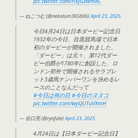
pic.twitter.com/rixjGzwm8C
— ねこつむ (@nekotum365666)
April 23, 2025
今日4月24日は日本ダービー記念日
1932年の今日、目黒競馬場で日本
初のダービーが開催されました。
「ダービー」は元々、第12代ダー
ビー伯爵が1780年に創設した、ロ
ンドン郊外で開催されるサラブレ
ット3歳馬ナンバーワンを決めるレ
ースのことなんだって
#今日は何の日
#今日のヌヌコ
pic.twitter.com/wyQUTuVXmH
— 谷口亮 (@ryofute)
April 23, 2025
4月24日は【日本ダービー記念日】