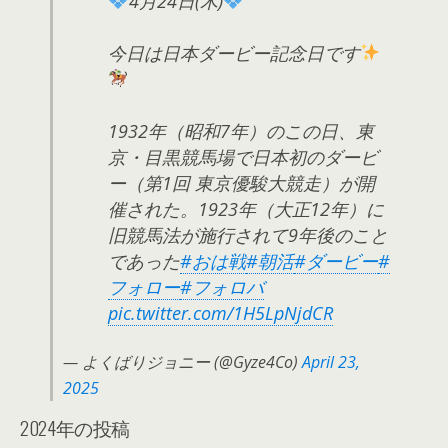
4月24日(木)
今日は日本ダービー記念日です
1932年（昭和7年）のこの日、東
京・目黒競馬場で日本初のダービ
ー（第1回 東京優駿大競走）が開
催された。1923年（大正12年）に
旧競馬法が施行されて9年後のこと
であった
#おは戦
#朝活
#ダービー
#
フォロー
#フォロバ
pic.twitter.com/1H5LpNjdCR
— よくばりジョニー (@Gyze4Co)
April 23,
2025
2024年の投稿