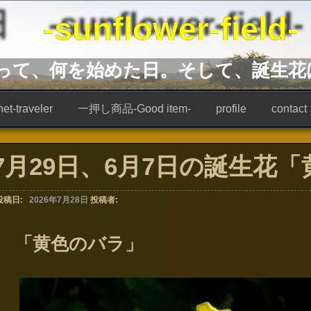
unflower-field-
あって、何を始めた日。そして、誕生花
t-traveler
一押し商品-Good item-
profile
contact
7月29日、6月7日の誕生花
投稿日:
2026年7月28日
投稿者:
「黄色のバラ」