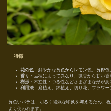
特徴
花の色
：鮮やかな黄色からレモン色、黄橙色
香り
：品種によって異なり、微香から甘い香
樹形
：木立性・つる性などさまざまな形があ
利用法
：庭植え、鉢植え、切り花、フラワー
黄色いバラは、明るく陽気な印象を与えるため、祝
よく使われます。