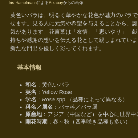
Iris Hamelmann
による
Pixabay
からの画像
黄色いバラは、明るく華やかな花色が魅力のバラで
せます。見る人に元気や希望を与えることから、誕
気があります。花言葉は「友情」「思いやり」「献
持ちや感謝の想いを伝える花として親しまれていま
新たな門出を優しく彩ってくれます。
基本情報
和名
：黄色いバラ
英名
：Yellow Rose
学名
：
Rosa
spp.（品種によって異なる）
科名／属名
：バラ科／バラ属
原産地
：アジア（中国など）を中心に世界中
開花時期
：春～秋（四季咲き品種も多い）