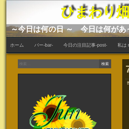
コ
ひまわり畑 -s
ン
テ
ン
ツ
へ
～今日は何の日 ～ 今日は何が
ス
キ
ッ
ホーム
バー-bar-
今日の注目記事-post-
私は ne
プ
検
索: