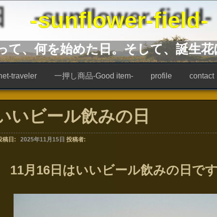
unflower-field-
あって、何を始めた日。そして、誕生花
t-traveler
一押し商品-Good item-
profile
contact
いいビール飲みの日
投稿日:
2025年11月15日
投稿者:
11月16日はいいビール飲みの日で