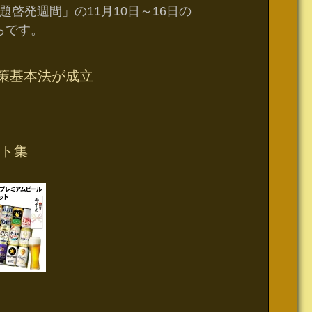
啓発週間」の11月10日～16日の
らです。
対策基本法が成立
ト集