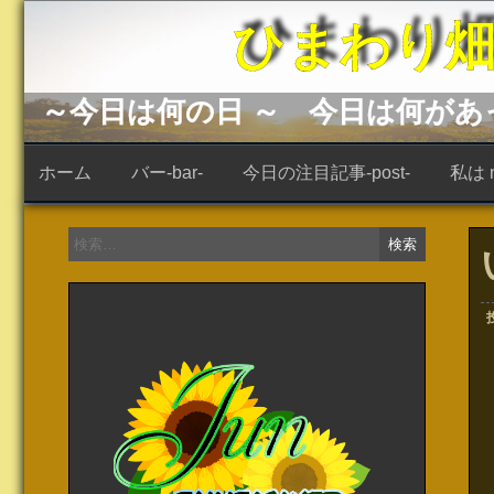
コ
ひまわり畑 -s
ン
テ
ン
ツ
へ
～今日は何の日 ～ 今日は何が
ス
キ
ッ
ホーム
バー-bar-
今日の注目記事-post-
私は ne
プ
検
索: