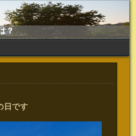
は？
日
の日です