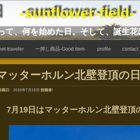
unflower-field-
あって、何を始めた日。そして、誕生花
t-traveler
一押し商品-Good item-
profile
contact
マッターホルン北壁登頂の
投稿日:
2026年7月18日
投稿者:
7月19日はマッターホルン北壁登頂