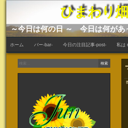
コ
ひまわり畑 -s
ン
テ
ン
ツ
へ
～今日は何の日 ～ 今日は何が
ス
キ
ッ
ホーム
バー-bar-
今日の注目記事-post-
私は ne
プ
検
索: