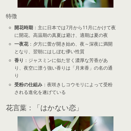
特徴
開花時期
：主に日本では7月から11月にかけて夜
に開花。高温期の真夏は避け、適期は夏の夜
一夜花
：夕方に蕾が開き始め、夜～深夜に満開
となり、翌朝にはしぼむ儚い性質
香り
：ジャスミンに似た甘く濃厚な芳香があ
り、夜空に漂う強い香りは「月来香」の名の通
り
受粉の仕組み
：夜咲きしコウモリによって受粉
される進化を遂げている
花言葉：「はかない恋」