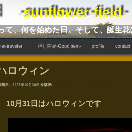
unflower-field-
あって、何を始めた日。そして、誕生花
t-traveler
一押し商品-Good item-
profile
contact
ハロウィン
投稿日:
2025年10月30日
投稿者:
10月31日はハロウィンです