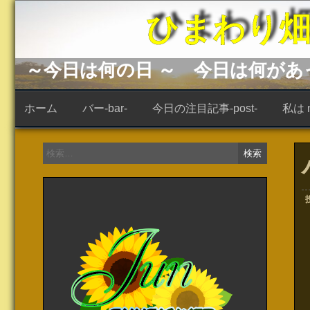
コ
ひまわり畑 -s
ン
テ
ン
ツ
へ
～今日は何の日 ～ 今日は何が
ス
キ
ッ
ホーム
バー-bar-
今日の注目記事-post-
私は ne
プ
検
索: