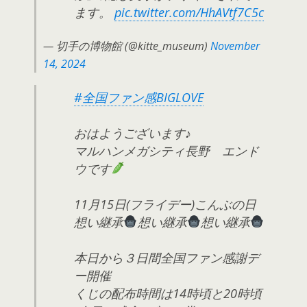
ます。
pic.twitter.com/HhAVtf7C5c
— 切手の博物館 (@kitte_museum)
November
14, 2024
#全国ファン感BIGLOVE
おはようございます♪
マルハンメガシティ長野 エンド
ウです
11月15日(フライデー)こんぶの日
想い継承
想い継承
想い継承
本日から３日間全国ファン感謝デ
ー開催
くじの配布時間は14時頃と20時頃