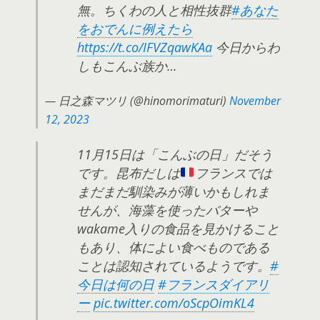
無。ちくわの人と相性抜群
#あなた
をおでんに例えたら
https://t.co/IFVZqawKAa
今日からわ
しもこんぶ族か…
— 日之森マツリ (@hinomorimaturi)
November
12, 2023
11月15日は「こんぶの日」だそう
です。昆布だしは
フランスでは
まだまだ馴染みが薄いかもしれま
せんが、海藻を使ったバターや
wakame入りの食品を見かけること
もあり、体によい食べものである
ことは認知されているようです。
#
今日は何の日
#フランスダイアリ
ー
pic.twitter.com/oScpOimKL4