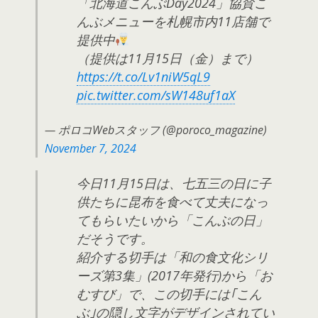
「北海道こんぶDay2024」協賛こ
んぶメニューを札幌市内11店舗で
提供中
（提供は11月15日（金）まで）
https://t.co/Lv1niW5qL9
pic.twitter.com/sW148uf1aX
— ポロコWebスタッフ (@poroco_magazine)
November 7, 2024
今日11月15日は、七五三の日に子
供たちに昆布を食べて丈夫になっ
てもらいたいから「こんぶの日」
だそうです。
紹介する切手は「和の食文化シリ
ーズ第3集」(2017年発行)から「お
むすび」で、この切手には｢こん
ぶ｣の隠し文字がデザインされてい