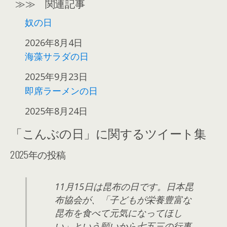
≫≫ 関連記事
奴の日
日付
2026年8月4日
海藻サラダの日
日付
2025年9月23日
即席ラーメンの日
日付
2025年8月24日
「こんぶの日」に関するツイート集
2025年の投稿
11月15日は昆布の日です。日本昆
布協会が、「子どもが栄養豊富な
昆布を食べて元気になってほし
い」という願いから七五三の行事