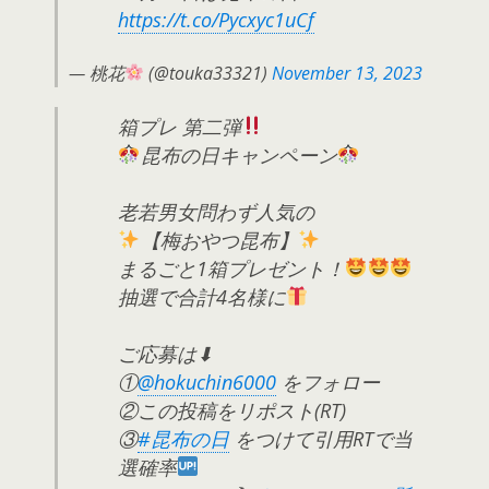
https://t.co/Pycxyc1uCf
— 桃花
(@touka33321)
November 13, 2023
箱プレ 第二弾
昆布の日キャンペーン
老若男女問わず人気の
【梅おやつ昆布】
まるごと1箱プレゼント！
抽選で合計4名様に
ご応募は⬇
①
@hokuchin6000
をフォロー
②この投稿をリポスト(RT)
③
#昆布の日
をつけて引用RTで当
選確率