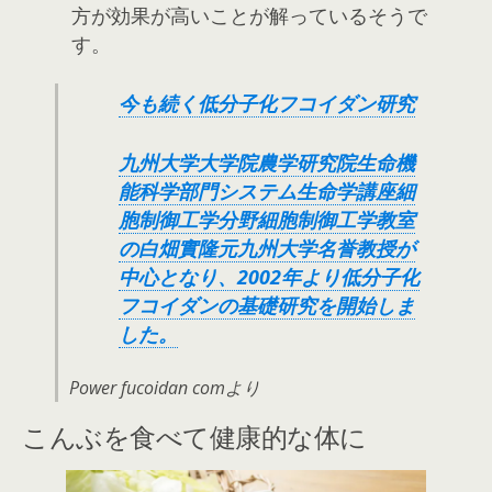
方が効果が高いことが解っているそうで
す。
今も続く低分子化フコイダン研究
九州大学大学院農学研究院生命機
能科学部門システム生命学講座細
胞制御工学分野細胞制御工学教室
の白畑實隆元九州大学名誉教授が
中心となり、2002年より低分子化
フコイダンの基礎研究を開始しま
した。
Power fucoidan comより
こんぶを食べて健康的な体に