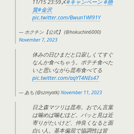
11/15 23:59〆
#キャンペーン
#懸
賞
#金沢
pic.twitter.com/Bwun1Wl91Y
— ホクチン【公式】 (@hokuchin6000)
November 7, 2023
休みの日ひまだと口寂しくてすぐ
なんか食べちゃう。ポテチ食べた
いと思いながら昆布食べてる
pic.twitter.com/aqYT4NEs47
— あち (@szmyatk)
November 11, 2023
日之森マツリは昆布。おでん言葉
は噛めば噛むほど。パッと見は近
寄りがたいけど、仲良くなると面
白い人。基本偏屈で協調性は皆