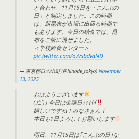
と合わせ、11月15日を「こんぶの
日」と制定しました。この時期
は、新昆布が市場に出回る時期で
もあります。今日の給食では、昆
布をご飯に混ぜました。
＜学校給食センター＞
pic.twitter.com/ovVsbdvaND
— 東京都日の出町 (@hinode_tokyo)
November
13, 2025
おはようございます
(｣´□`)｣ 今日は金曜日ｨｨｲｲｲ
嬉しいですね！みなさぁん！
本日も1日よろしくお願いします
明日、11月15日は｢こんぶの日｣な