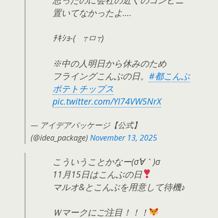
置いてなかったよ….
ﾁｷｼｮ-( ߹ㅁ߹)
※中の人明日から休みのため
フライングこんぶの日。
#都こんぶ
ポテトチップス
pic.twitter.com/YI74VW5NrX
— アイデアパッケージ【公式】
(@idea_package)
November 13, 2025
こういうことかなー(σ´∀｀)σ
11月15日はこんぶの日
マルオ&とこんぶを用意して待機♪
Ｗマークにご注目！！！