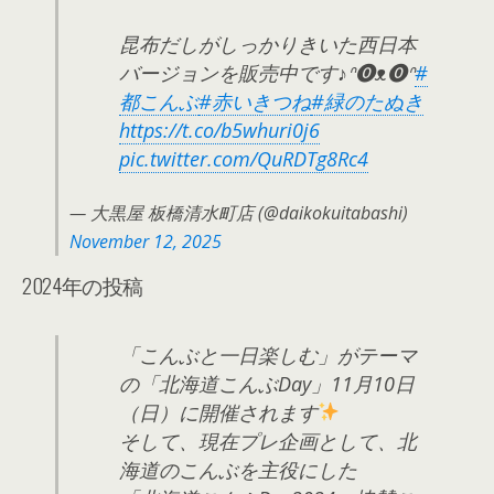
昆布だしがしっかりきいた西日本
バージョンを販売中です♪ᐢ⓿ᴥ⓿ᐢ
#
都こんぶ
#赤いきつね
#緑のたぬき
https://t.co/b5whuri0j6
pic.twitter.com/QuRDTg8Rc4
— 大黒屋 板橋清水町店 (@daikokuitabashi)
November 12, 2025
2024年の投稿
「こんぶと一日楽しむ」がテーマ
の「北海道こんぶDay」11月10日
（日）に開催されます
そして、現在プレ企画として、北
海道のこんぶを主役にした