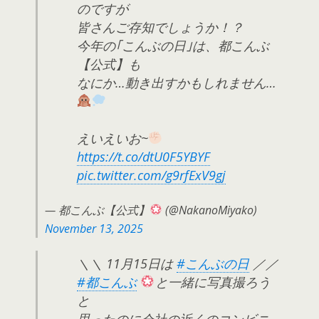
のですが
皆さんご存知でしょうか！？
今年の｢こんぶの日｣は、都こんぶ
【公式】も
なにか…動き出すかもしれません…
えいえいお~
https://t.co/dtU0F5YBYF
pic.twitter.com/g9rfExV9gj
— 都こんぶ【公式】
(@NakanoMiyako)
November 13, 2025
＼＼ 11月15日は
#こんぶの日
／／
#都こんぶ
と一緒に写真撮ろう
と
思ったのに会社の近くのコンビニ