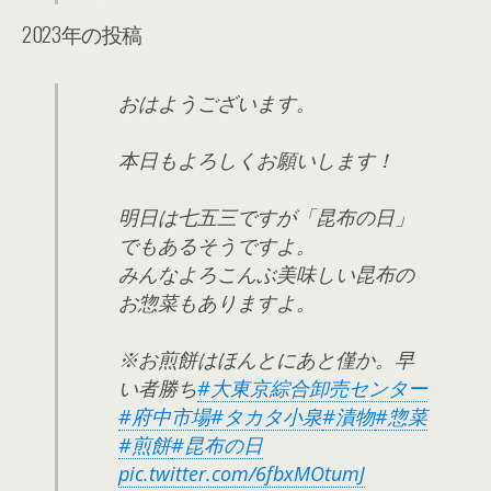
2023年の投稿
おはようございます。
本日もよろしくお願いします！
明日は七五三ですが「昆布の日」
でもあるそうですよ。
みんなよろこんぶ美味しい昆布の
お惣菜もありますよ。
※お煎餅はほんとにあと僅か。早
い者勝ち
#大東京綜合卸売センター
#府中市場
#タカタ小泉
#漬物
#惣菜
#煎餅
#昆布の日
pic.twitter.com/6fbxMOtumJ