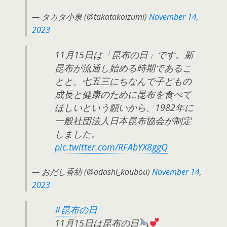
— タカタ小泉 (@takatakoizumi)
November 14,
2023
11月15日は「昆布の日」です。新
昆布が流通し始める時期であるこ
とと、七五三にちなんで子どもの
成長と健康のために昆布を食べて
ほしいという願いから、1982年に
一般社団法人日本昆布協会が制定
しました。
pic.twitter.com/RFAbYX8ggQ
— おだし香紡 (@odashi_koubou)
November 14,
2023
#昆布の日
11月15日は昆布の日