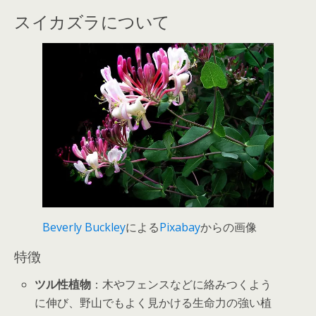
スイカズラについて
Beverly Buckley
による
Pixabay
からの画像
特徴
ツル性植物
：木やフェンスなどに絡みつくよう
に伸び、野山でもよく見かける生命力の強い植