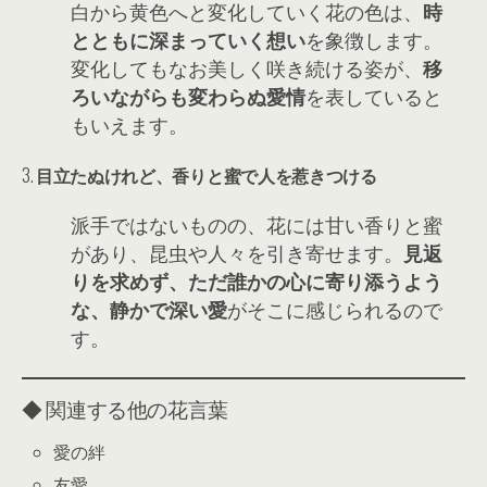
白から黄色へと変化していく花の色は、
時
とともに深まっていく想い
を象徴します。
変化してもなお美しく咲き続ける姿が、
移
ろいながらも変わらぬ愛情
を表していると
もいえます。
3.
目立たぬけれど、香りと蜜で人を惹きつける
派手ではないものの、花には甘い香りと蜜
があり、昆虫や人々を引き寄せます。
見返
りを求めず、ただ誰かの心に寄り添うよう
な、静かで深い愛
がそこに感じられるので
す。
◆ 関連する他の花言葉
愛の絆
友愛