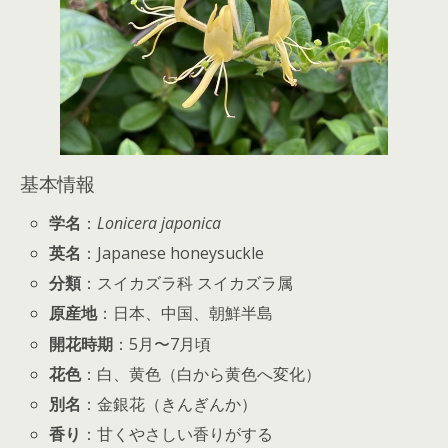
基本情報
学名
：
Lonicera japonica
英名
：Japanese honeysuckle
分類
：スイカズラ科 スイカズラ属
原産地
：日本、中国、朝鮮半島
開花時期
：5月〜7月頃
花色
：白、黄色（白から黄色へ変化）
別名
：金銀花（きんぎんか）
香り
：甘くやさしい香りがする