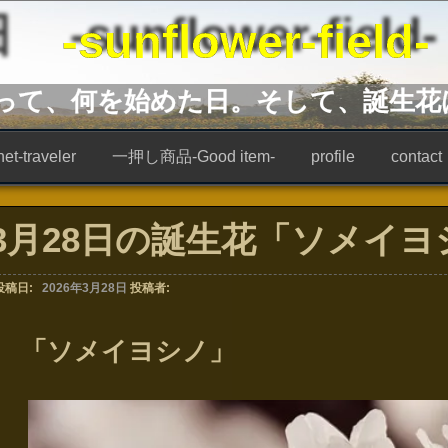
unflower-field-
あって、何を始めた日。そして、誕生花
t-traveler
一押し商品-Good item-
profile
contact
3月28日の誕生花「ソメイヨ
投稿日:
2026年3月28日
投稿者:
「ソメイヨシノ」