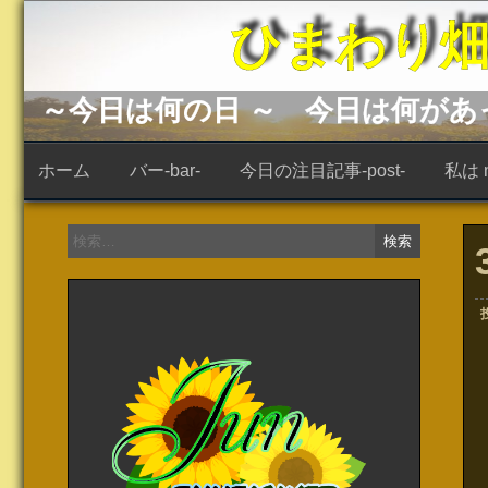
コ
ひまわり畑 -s
ン
テ
ン
ツ
へ
～今日は何の日 ～ 今日は何が
ス
キ
ッ
ホーム
バー-bar-
今日の注目記事-post-
私は ne
プ
検
索: