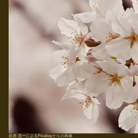
萩原 浩一
による
Pixabay
からの画像