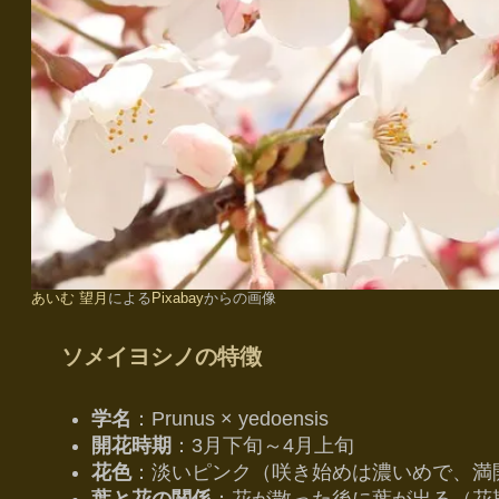
あいむ 望月
による
Pixabay
からの画像
ソメイヨシノの特徴
学名
：Prunus × yedoensis
開花時期
：3月下旬～4月上旬
花色
：淡いピンク（咲き始めは濃いめで、満
葉と花の関係
：花が散った後に葉が出る（花