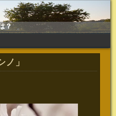
は？
シノ」