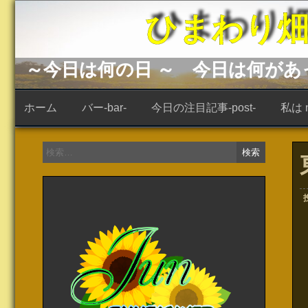
コ
ひまわり畑 -s
ン
テ
ン
ツ
へ
～今日は何の日 ～ 今日は何が
ス
キ
ッ
ホーム
バー-bar-
今日の注目記事-post-
私は ne
プ
検
索: