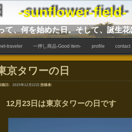
unflower-field-
あって、何を始めた日。そして、誕生花
t-traveler
一押し商品-Good item-
profile
contact
東京タワーの日
投稿日:
2025年12月22日
投稿者:
12月23日は東京タワーの日です