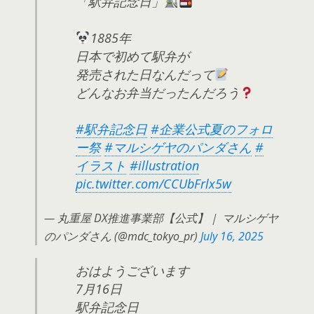
「駅弁記念日」
1885年
日本で初めて駅弁が
発売された日なんだって
どんなお弁当だったんだろう
#駅弁記念日
#企業公式夏のフォロ
ー祭
#マルシゲヤのパンダさん
#
イラスト
#illustration
pic.twitter.com/CCUbFrlx5w
— 丸重屋 DX推進事業部【公式】｜ マルシゲヤ
のパンダさん (@mdc_tokyo_pr)
July 16, 2025
おはようございます
7月16日
駅弁記念日