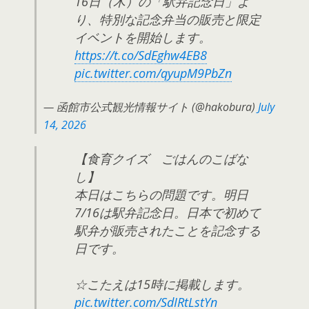
16日（木）の「駅弁記念日」よ
り、特別な記念弁当の販売と限定
イベントを開始します。
https://t.co/SdEghw4EB8
pic.twitter.com/qyupM9PbZn
— 函館市公式観光情報サイト (@hakobura)
July
14, 2026
【食育クイズ ごはんのこばな
し】
本日はこちらの問題です。明日
7/16は駅弁記念日。日本で初めて
駅弁が販売されたことを記念する
日です。
☆こたえは15時に掲載します。
pic.twitter.com/SdIRtLstYn