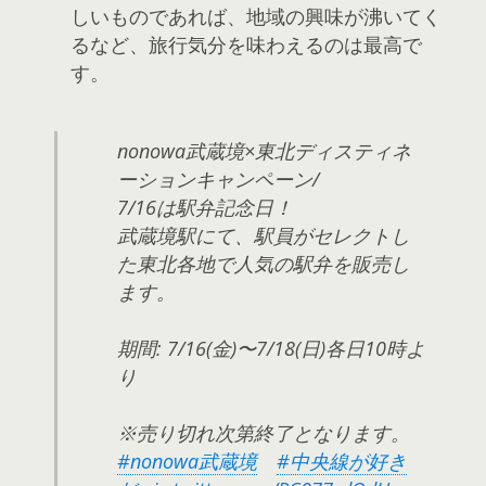
しいものであれば、地域の興味が沸いてく
るなど、旅行気分を味わえるのは最高で
す。
nonowa武蔵境×東北ディスティネ
ーションキャンペーン/
7/16は駅弁記念日！
武蔵境駅にて、駅員がセレクトし
た東北各地で人気の駅弁を販売し
ます。
期間: 7/16(金)〜7/18(日)各日10時よ
り
※売り切れ次第終了となります。
#nonowa武蔵境
#中央線が好き