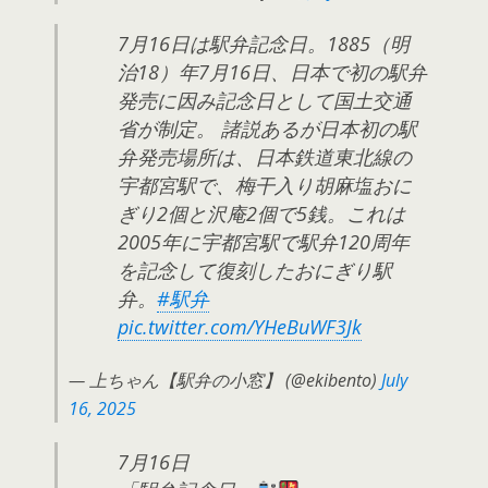
7月16日は駅弁記念日。1885（明
治18）年7月16日、日本で初の駅弁
発売に因み記念日として国土交通
省が制定。 諸説あるが日本初の駅
弁発売場所は、日本鉄道東北線の
宇都宮駅で、梅干入り胡麻塩おに
ぎり2個と沢庵2個で5銭。これは
2005年に宇都宮駅で駅弁120周年
を記念して復刻したおにぎり駅
弁。
#駅弁
pic.twitter.com/YHeBuWF3Jk
— 上ちゃん【駅弁の小窓】 (@ekibento)
July
16, 2025
7月16日