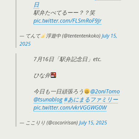
日
駅弁たべてるーー？？笑
pic.twitter.com/FLSmRoF9Jr
— てんて
浮遊中 (@tententenkoko)
July 15,
2025
7月16日「駅弁記念日」etc.
ひな弁
今日も一日頑張ろう
@2oniTomo
@tsunablog
#あにまるファミリー
pic.twitter.com/vkrVGGWG0W
— ここりり (@cocoririsan)
July 15, 2025