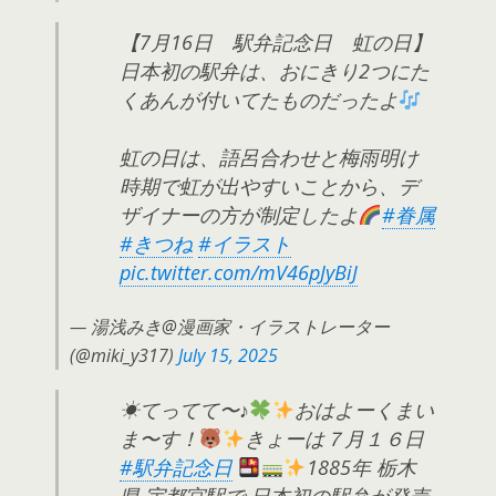
【7月16日 駅弁記念日 虹の日】
日本初の駅弁は、おにきり2つにた
くあんが付いてたものだったよ
虹の日は、語呂合わせと梅雨明け
時期で虹が出やすいことから、デ
ザイナーの方が制定したよ
#眷属
#きつね
#イラスト
pic.twitter.com/mV46pJyBiJ
— 湯浅みき@漫画家・イラストレーター
(@miki_y317)
July 15, 2025
☀てってて〜♪
おはよーくまい
ま〜す！
きょーは７月１６日
#駅弁記念日
1885年 栃木
県 宇都宮駅で 日本初の駅弁が発売