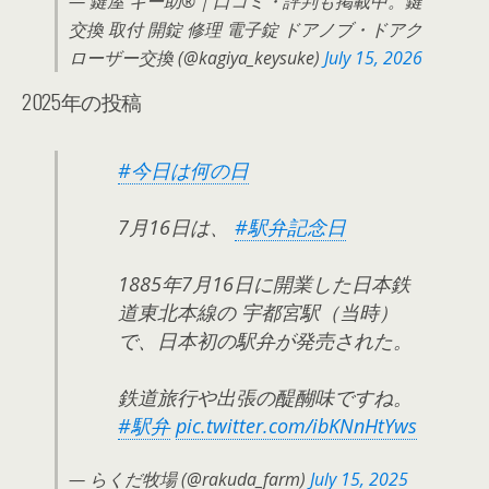
— 鍵屋 キー助®｜口コミ・評判も掲載中。鍵
交換 取付 開錠 修理 電子錠 ドアノブ・ドアク
ローザー交換 (@kagiya_keysuke)
July 15, 2026
2025年の投稿
#今日は何の日
7月16日は、
#駅弁記念日
1885年7月16日に開業した日本鉄
道東北本線の 宇都宮駅（当時）
で、日本初の駅弁が発売された。
鉄道旅行や出張の醍醐味ですね。
#駅弁
pic.twitter.com/ibKNnHtYws
— らくだ牧場 (@rakuda_farm)
July 15, 2025