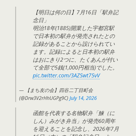
【明日は何の日】7月16日「駅弁記
念日」
明治18年(1885)開業した宇都宮駅
で日本初の駅弁が発売されたとの
記録があることから設けられてい
ます。記録によると日本初の駅弁
はおにきり2つに、たくあんが付い
て全部で5銭(1,000円相当)でした。
pic.twitter.com/3AZSwt75vV
— 【まち友の会】四谷二丁目町会
(@Drw3V2rHhUGPg9C)
July 14, 2026
函館を代表する名物駅弁「鰊（に
しん）みがき弁当」が発売60周年
を迎えることを記念し、2026年7月