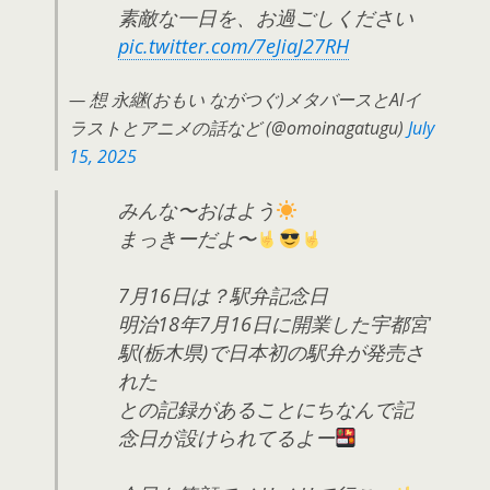
素敵な一日を、お過ごしください
pic.twitter.com/7eJiaJ27RH
— 想 永継(おもい ながつぐ)メタバースとAIイ
ラストとアニメの話など (@omoinagatugu)
July
15, 2025
みんな〜おはよう
まっきーだよ〜
7月16日は？駅弁記念日
明治18年7月16日に開業した宇都宮
駅(栃木県)で日本初の駅弁が発売さ
れた
との記録があることにちなんで記
念日が設けられてるよー