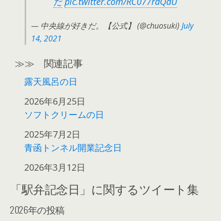
だ
pic.twitter.com/RC077rdQdU
— 中央線が好きだ。【公式】 (@chuosuki)
July
14, 2021
≫≫ 関連記事
露天風呂の日
日付
2026年6月25日
ソフトクリームの日
日付
2025年7月2日
青函トンネル開業記念日
日付
2026年3月12日
「駅弁記念日」に関するツイート集
2026年の投稿