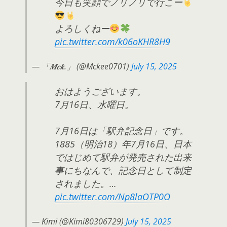
今日も笑顔でノリノリで行こー
よろしくねー
pic.twitter.com/k06oKHR8H9
— 「𝑴𝒄𝒌.」 (@Mckee0701)
July 15, 2025
おはようございます。
7月16日、水曜日。
7月16日は「駅弁記念日」です。
1885（明治18）年7月16日、日本
ではじめて駅弁が発売された出来
事にちなんで、記念日として制定
されました。…
pic.twitter.com/Np8laOTP0O
— Kimi (@Kimi80306729)
July 15, 2025