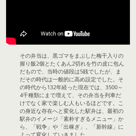
その弁当は、黒ゴマをまぶした梅干入りの
握り飯2個とたくあん2切れを竹の皮に包ん
だもので、当時の値段は5銭でしたが、ま
だその時代は一般的に高め設定でした。そ
の時代から132年経った現在では、3500～
4千種類にまで増えて、その弁当を列車だ
けでなく家で楽しむ人もいるほどです。こ
の身近な存在へと変化した駅弁は、最初の
駅弁のイメージ「素朴すぎるメニュー」か
ら、「戦争」や「出稼ぎ」、「新幹線」に
よって変化していきました。