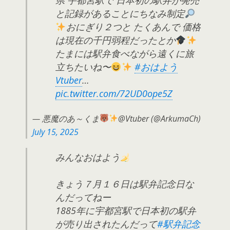
と記録があることにちなみ制定
おにぎり２つと たくあんで 価格
は現在の千円弱程だったとか
たまには駅弁食べながら遠くに旅
立ちたいね〜
#おはよう
Vtuber
…
pic.twitter.com/72UD0ope5Z
— 悪魔のあ～くま
@Vtuber (@ArkumaCh)
July 15, 2025
みんなおはよう
きょう７月１６日は駅弁記念日な
んだってねー
1885年に宇都宮駅で日本初の駅弁
が売り出されたんだって
#駅弁記念