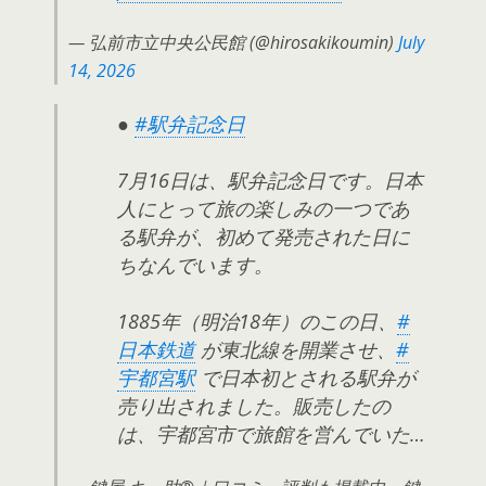
— 弘前市立中央公民館 (@hirosakikoumin)
July
14, 2026
●
#駅弁記念日
7月16日は、駅弁記念日です。日本
人にとって旅の楽しみの一つであ
る駅弁が、初めて発売された日に
ちなんでいます。
1885年（明治18年）のこの日、
#
日本鉄道
が東北線を開業させ、
#
宇都宮駅
で日本初とされる駅弁が
売り出されました。販売したの
は、宇都宮市で旅館を営んでいた…