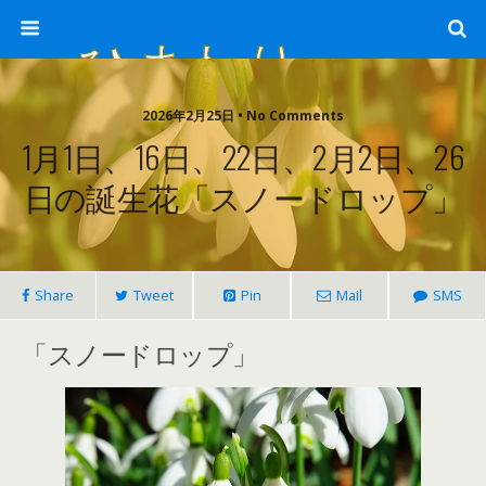
ひまわり畑 sunflower-field
2026年2月25日 • No Comments
1月1日、16日、22日、2月2日、26
日の誕生花「スノードロップ」
Share
Tweet
Pin
Mail
SMS
「スノードロップ」