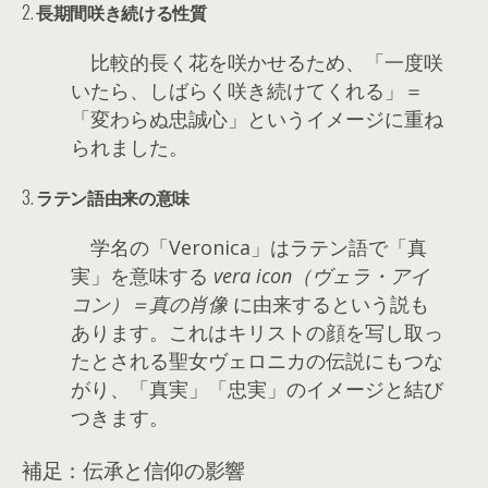
2.
長期間咲き続ける性質
比較的長く花を咲かせるため、「一度咲
いたら、しばらく咲き続けてくれる」＝
「変わらぬ忠誠心」というイメージに重ね
られました。
3.
ラテン語由来の意味
学名の「Veronica」はラテン語で「真
実」を意味する
vera icon（ヴェラ・アイ
コン）＝真の肖像
に由来するという説も
あります。これはキリストの顔を写し取っ
たとされる聖女ヴェロニカの伝説にもつな
がり、「真実」「忠実」のイメージと結び
つきます。
補足：伝承と信仰の影響