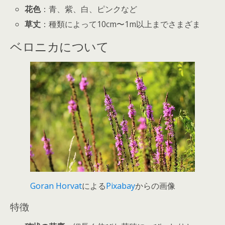
花色
：青、紫、白、ピンクなど
草丈
：種類によって10cm〜1m以上までさまざま
ベロニカについて
Goran Horvat
による
Pixabay
からの画像
特徴