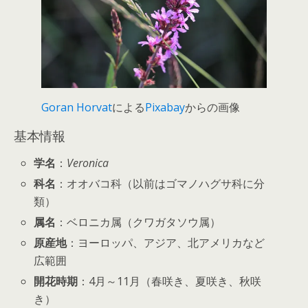
Goran Horvat
による
Pixabay
からの画像
基本情報
学名
：
Veronica
科名
：オオバコ科（以前はゴマノハグサ科に分
類）
属名
：ベロニカ属（クワガタソウ属）
原産地
：ヨーロッパ、アジア、北アメリカなど
広範囲
開花時期
：4月～11月（春咲き、夏咲き、秋咲
き）