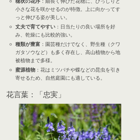
穂状の花序
：細長く伸びた花穂に、びっしりと
小さな花を咲かせるのが特徴。上に向かってす
っと伸びる姿が美しい。
丈夫で育てやすい
：日当たりの良い場所を好
み、乾燥にも比較的強い。
種類が豊富
：園芸種だけでなく、野生種（クワ
ガタソウなど）も多く存在し、高山植物から地
被植物まで多様。
蜜源植物
：花はミツバチや蝶などの昆虫を引き
寄せるため、自然庭園にも適している。
花言葉：「忠実」