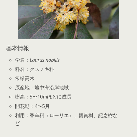
基本情報
学名：
Laurus nobilis
科名：クスノキ科
常緑高木
原産地：地中海沿岸地域
樹高：5〜10mほどに成長
開花期：4〜5月
利用：香辛料（ローリエ）、観賞樹、記念樹な
ど