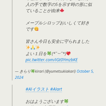
人の手で数字の5を示す時の形に似
ていることが由来
メープルシロップおいしくて好き
です
皆さん今日も安全に守られました
よい１日を
(⁠*⁠˘⁠︶⁠˘⁠*⁠)⁠
pic.twitter.com/iGt0YmzbKE
— きらり
kirari (@yumetsukiakari)
October 5,
2024
#AIイラスト
#AIart
おはようございます