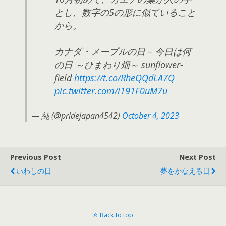
とし、数字の5の形に似ていること
から。
カナダ・メープルの日 – 今日は何
の日 ～ひまわり畑～ sunflower-
field
https://t.co/RheQQdLA7Q
pic.twitter.com/i191F0uM7u
— 純 (@pridejapan4542)
October 4, 2023
Previous Post
Next Post
いわしの日
夢をかなえる日
Back to top