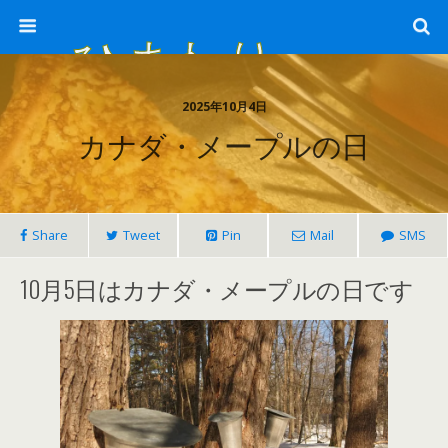
ひまわり畑 sunflower-field
2025年10月4日
カナダ・メープルの日
Share
Tweet
Pin
Mail
SMS
10月5日はカナダ・メープルの日です