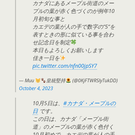
カナダにあるメープル街道のメー
プルの葉が赤く色づくのが例年10
月初旬な事と
カエデの葉が人の手で数字の“5“を
表すときの形に似ている事を合わ
せ記念日を制定
本日もよろしくお願いします
佳き一日を
pic.twitter.com/nfn00jpSY7
— Muu
皇統堅持
(@0KjFTWRSlyTukDD)
October 4, 2023
10月5日は、
#カナダ・メープルの
日
です。
この日は、カナダ「メープル街
道」のメープルの葉が赤く色付く
10月初めで、カエデの葉が人の手