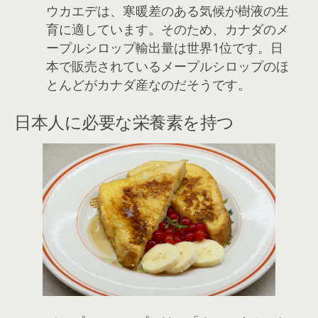
ウカエデは、寒暖差のある気候が樹液の生
育に適しています。そのため、カナダのメ
ープルシロップ輸出量は世界1位です。日
本で販売されているメープルシロップのほ
とんどがカナダ産なのだそうです。
日本人に必要な栄養素を持つ