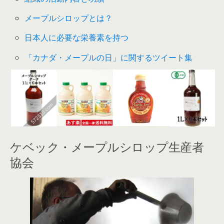
メープルシロップとは？
日本人に必要な栄養素を持つ
「カナダ・メープルの日」に関するツイート集
ケベック・メープルシロップ生産者
協会