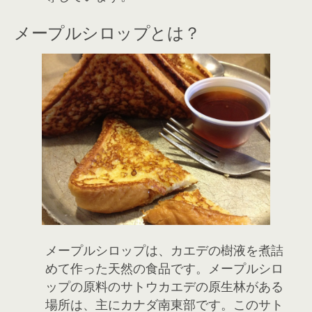
メープルシロップとは？
メープルシロップは、カエデの樹液を煮詰
めて作った天然の食品です。メープルシロ
ップの原料のサトウカエデの原生林がある
場所は、主にカナダ南東部です。このサト