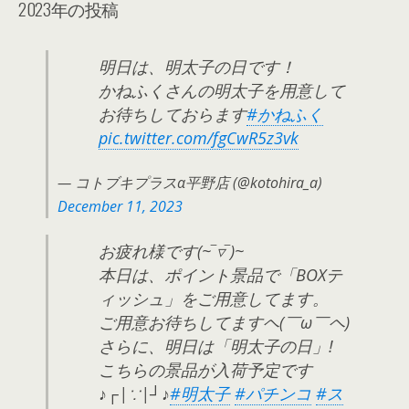
2023年の投稿
明日は、明太子の日です！
かねふくさんの明太子を用意して
お待ちしておらます
#かねふく
pic.twitter.com/fgCwR5z3vk
— コトブキプラスα平野店 (@kotohira_a)
December 11, 2023
お疲れ様です(⁠~⁠‾⁠▿⁠‾⁠)⁠~
本日は、ポイント景品で「BOXテ
ィッシュ」をご用意してます。
ご用意お待ちしてますヘ⁠(⁠￣⁠ω⁠￣⁠ヘ⁠)
さらに、明日は「明太子の日」!
こちらの景品が入荷予定です
♪⁠┌⁠|⁠∵⁠|⁠┘⁠♪
#明太子
#パチンコ
#ス