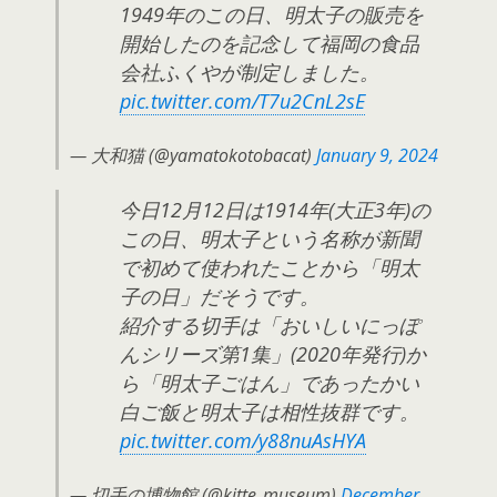
1949年のこの日、明太子の販売を
開始したのを記念して福岡の食品
会社ふくやが制定しました。
pic.twitter.com/T7u2CnL2sE
— 大和猫 (@yamatokotobacat)
January 9, 2024
今日12月12日は1914年(大正3年)の
この日、明太子という名称が新聞
で初めて使われたことから「明太
子の日」だそうです。
紹介する切手は「おいしいにっぽ
んシリーズ第1集」(2020年発行)か
ら「明太子ごはん」であったかい
白ご飯と明太子は相性抜群です。
pic.twitter.com/y88nuAsHYA
— 切手の博物館 (@kitte_museum)
December