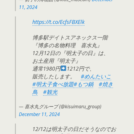
11, 2024
https://t.co/EcfsFBXElk
博多駅デイトスアネックス一階
『博多の名物料理 喜水丸』
12月12日の『明太子の日』は、
お土産用『明太子』
通常1980円
1212円で、
販売したします。
#めんたいこ
#明太子食べ放題
#もつ鍋
#焼き
鳥
#観光
— 喜水丸グループ (@kisuimaru_group)
December 11, 2024
12/12は明太子の日だそうなのでお