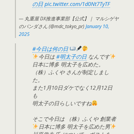
の日
pic.twitter.com/1d0Nt7TyTF
— 丸重屋 DX推進事業部【公式】｜ マルシゲヤ
のパンダさん (@mdc_tokyo_pr)
January 10,
2025
#今日は何の日
今日は
#明太子の日
なんです
日本に博多 明太子を広めた。
（株）ふくや さんが制定しまし
た。
また1月10日ダケでなく12月12日
も
明太子の日らしいですね
そこで今日は （株）ふくや 創業者
日本に博多 明太子を広めた男