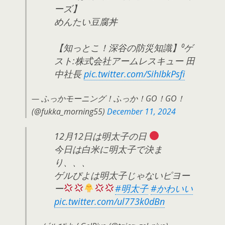
ーズ】
めんたい豆腐丼
【知っとこ！深谷の防災知識】⁰ゲ
スト:株式会社アームレスキュー 田
中社長
pic.twitter.com/SihIbkPsfi
— ふっかモーニング！ふっか！GO！GO！
(@fukka_morning55)
December 11, 2024
12月12日は明太子の日
今日は白米に明太子で決ま
り、、、
ゲルぴよは明太子じゃないピヨー
ー
#明太子
#かわいい
pic.twitter.com/ul773k0dBn