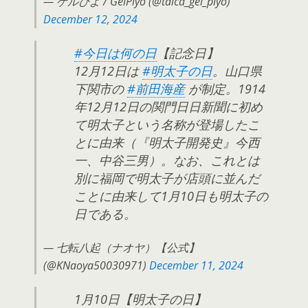
— ゲルぴよ / GelPiyo (@taica_gel_piyo)
December 12, 2024
#今日は何の日
【記念日】
12月12日は
#明太子の日
。山口県
下関市の
#前田海産
が制定。1914
年12月12日の関門日日新聞に初め
て明太子という名称が登場したこ
とに由来（『明太子開発史』今西
一、中谷三男）。なお、これとは
別に福岡で明太子が店頭に並んだ
ことに由来して1月10日も明太子の
日である。
— 七転八起（ナオヤ）【公式】
(@KNaoya50030971)
December 11, 2024
1月10日【明太子の日】