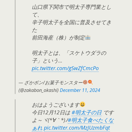
山口県下関市で明太子専門業とし
て、
辛子明太子を全国に普及させてき
た
前田海産（株）が制定
明太子とは、「スケトウダラの
子」という…
pic.twitter.com/gSwZfCmcPo
— ざかボン/お菓子モンスター
(@zakabon_okashi)
December 11, 2024
おはようございます
今日12月12日は
#明太子の日
です
よ～ヾ(*´∀｀*)ﾉ
#明太子食べたくな
ぁれ
pic.twitter.com/MzJUzmbFqt