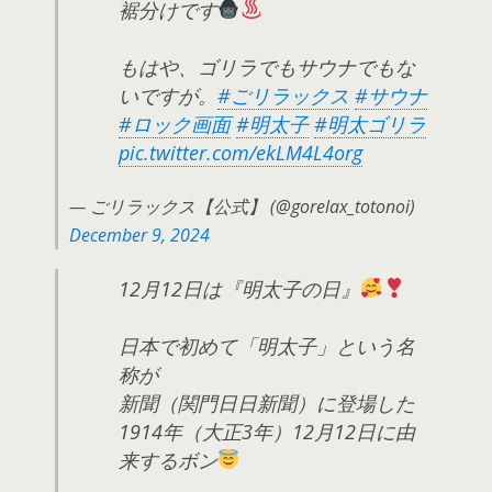
裾分けです
もはや、ゴリラでもサウナでもな
いですが。
#ごリラックス
#サウナ
#ロック画面
#明太子
#明太ゴリラ
pic.twitter.com/ekLM4L4org
— ごリラックス【公式】 (@gorelax_totonoi)
December 9, 2024
12月12日は『明太子の日』
日本で初めて「明太子」という名
称が
新聞（関門日日新聞）に登場した
1914年（大正3年）12月12日に由
来するボン