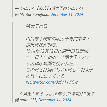
— かねふく【公式】(明太子のかねふく)
(@Mentai_Kanefuku)
December 11, 2024
明太子の日
山口県下関市の明太子専門業者・
前田海産が制定。
1914年12月12日の関門日日新聞
で、日本で初めて「明太子」とい
う名称が新聞で使われた。
この日とは別に1月10日も「明太子
の日」になっている。
pic.twitter.com/3z9r1YviGw
— 久延毘古皇紀ニ六八五年令和7年霜月生誕祭
(@amtr1117)
December 11, 2024