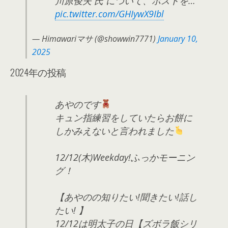
川原俊夫 氏 について、ポストを…
pic.twitter.com/GHIywX9Ibl
— Himawariマサ (@showwin7771)
January 10,
2025
2024年の投稿
あやのです
キュン指練習をしていたらお餅に
しかみえないと言われました
12/12(木)Weekday!ふっかモーニン
グ！
【あやのの知りたい!聞きたい!話し
たい! 】
12/12は明太子の日【ズボラ飯シリ