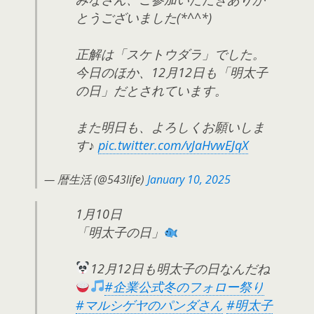
とうございました(*^^*)
正解は「スケトウダラ」でした。
今日のほか、12月12日も「明太子
の日」だとされています。
また明日も、よろしくお願いしま
す♪
pic.twitter.com/vJaHvwEJqX
— 暦生活 (@543life)
January 10, 2025
1月10日
「明太子の日」
12月12日も明太子の日なんだね
#企業公式冬のフォロー祭り
#マルシゲヤのパンダさん
#明太子