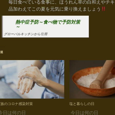
毎日食べている食事に、ほうれん草の白和えやチキ
品加わえてこの夏を元気に乗り換えましょう
熱中症予防～食べ物で予防対策
～
グローバルキッチンから引用
連
家族のコロナ感染対策
塩と暮らしの日
今日は何の日
今日は何の日