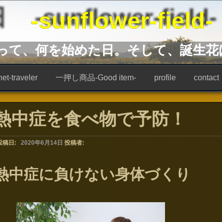
unflower-field-
あって、何を始めた日。そして、誕生花
t-traveler
一押し商品-Good item-
profile
contact
熱中症を食べ物で予防！
投稿日:
2020年6月14日
投稿者:
熱中症に負けない身体づくり