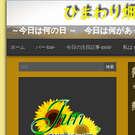
コ
ひまわり畑 -s
ン
テ
ン
ツ
へ
～今日は何の日 ～ 今日は何が
ス
キ
ッ
ホーム
バー-bar-
今日の注目記事-post-
私は ne
プ
検
索: