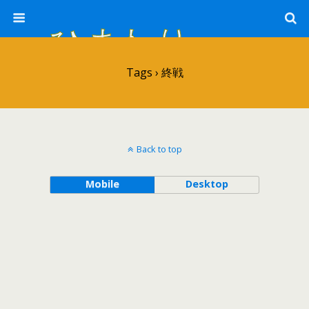
ひまわり畑 sunflower-field
Tags › 終戦
Back to top
Mobile
Desktop