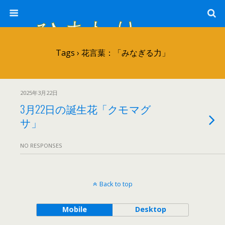
ひまわり畑 sunflower-field
Tags › 花言葉：「みなぎる力」
2025年3月22日
3月22日の誕生花「クモマグ
サ」
NO RESPONSES
Back to top
Mobile
Desktop