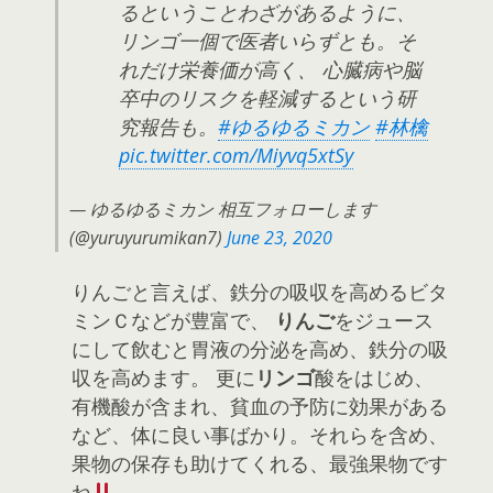
るということわざがあるように、
リンゴ一個で医者いらずとも。そ
れだけ栄養価が高く、 心臓病や脳
卒中のリスクを軽減するという研
究報告も。
#ゆるゆるミカン
#林檎
pic.twitter.com/Miyvq5xtSy
— ゆるゆるミカン 相互フォローします
(@yuruyurumikan7)
June 23, 2020
りんごと言えば、鉄分の吸収を高めるビタ
ミンＣなどが豊富で、
りんご
をジュース
にして飲むと胃液の分泌を高め、鉄分の吸
収を高めます。 更に
リンゴ
酸をはじめ、
有機酸が含まれ、貧血の予防に効果がある
など、体に良い事ばかり。それらを含め、
果物の保存も助けてくれる、最強果物です
ね