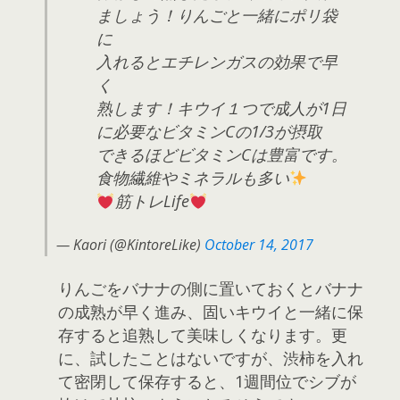
ましょう！りんごと一緒にポリ袋
に
入れるとエチレンガスの効果で早
く
熟します！キウイ１つで成人が1日
に必要なビタミンCの1/3が摂取
できるほどビタミンCは豊富です。
食物繊維やミネラルも多い
筋トレLife
— Kaori (@KintoreLike)
October 14, 2017
りんごをバナナの側に置いておくとバナナ
の成熟が早く進み、固いキウイと一緒に保
存すると追熟して美味しくなります。更
に、試したことはないですが、渋柿を入れ
て密閉して保存すると、1週間位でシブが