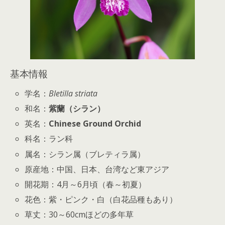
基本情報
学名：
Bletilla striata
和名：
紫蘭（シラン）
英名：
Chinese Ground Orchid
科名：ラン科
属名：シラン属（ブレティラ属）
原産地：中国、日本、台湾など東アジア
開花期：4月～6月頃（春～初夏）
花色：紫・ピンク・白（白花品種もあり）
草丈：30～60cmほどの多年草