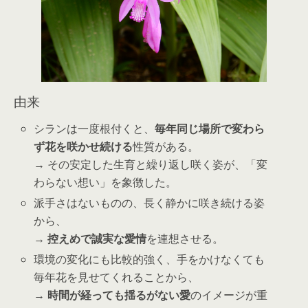
由来
シランは一度根付くと、
毎年同じ場所で変わら
ず花を咲かせ続ける
性質がある。
→ その安定した生育と繰り返し咲く姿が、「変
わらない想い」を象徴した。
派手さはないものの、長く静かに咲き続ける姿
から、
→
控えめで誠実な愛情
を連想させる。
環境の変化にも比較的強く、手をかけなくても
毎年花を見せてくれることから、
→
時間が経っても揺るがない愛
のイメージが重