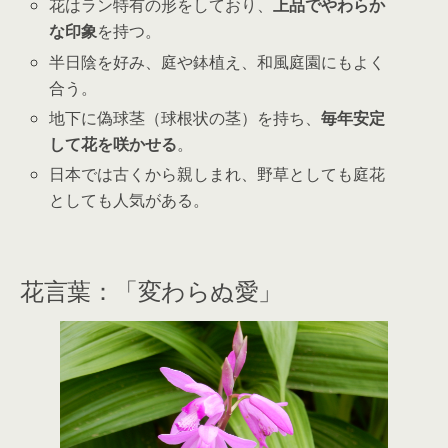
花はラン特有の形をしており、
上品でやわらか
な印象
を持つ。
半日陰を好み、庭や鉢植え、和風庭園にもよく
合う。
地下に偽球茎（球根状の茎）を持ち、
毎年安定
して花を咲かせる
。
日本では古くから親しまれ、野草としても庭花
としても人気がある。
花言葉：「変わらぬ愛」