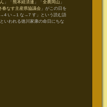
ん
」「
熊本経済連
」「
全農岡山
」
冬春なす主産県協議会
」がこの日を
 い→1 な→7 す」という読む語
といわれる徳川家康の命日にちな