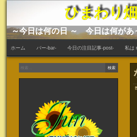
コ
ひまわり畑 -s
ン
テ
ン
ツ
へ
～今日は何の日 ～ 今日は何が
ス
キ
ッ
ホーム
バー-bar-
今日の注目記事-post-
私は ne
プ
検
索: