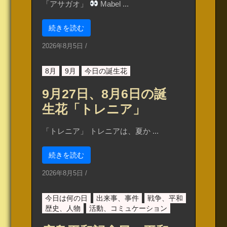
「アサガオ」
Mabel ...
続きを読む
2026年8月5日
/
8月
9月
今日の誕生花
9月27日、8月6日の誕
生花「トレニア」
「トレニア」 トレニアは、夏か ...
続きを読む
2026年8月5日
/
今日は何の日
出来事、事件
戦争、平和
歴史、人物
活動、コミュケーション