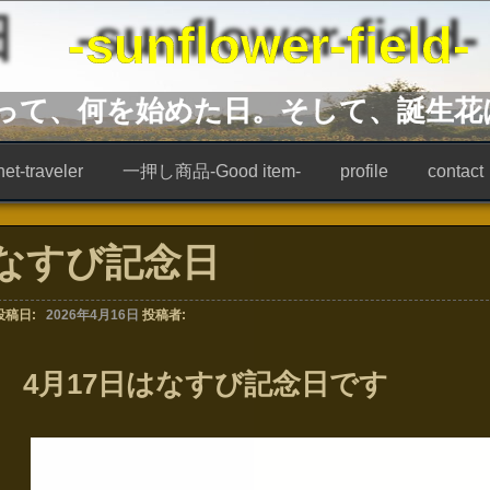
unflower-field-
あって、何を始めた日。そして、誕生花
t-traveler
一押し商品-Good item-
profile
contact
なすび記念日
投稿日:
2026年4月16日
投稿者:
4月17日はなすび記念日です