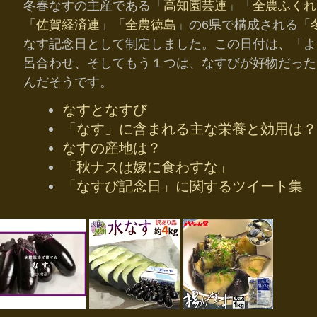
冬春なすの主産である「
高知園芸連
」「
全農ふくれ
「
佐賀経済連
」「
全農徳島
」の6県で構成される「
なす記念日として制定しました。この日付は、「よ→4
呂合わせ、そしてもう１つは、なすびが好物だった
んだそうです。
なすとなすび
「なす」に含まれる主な栄養と効用は？
なすの産地は？
「秋ナスは嫁に食わすな」
「なすび記念日」に関するツイート集