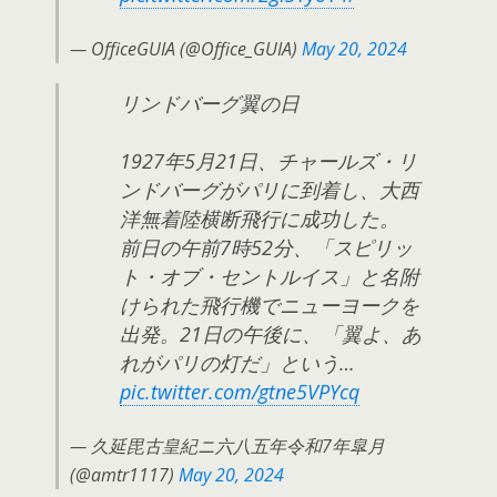
— OfficeGUIA (@Office_GUIA)
May 20, 2024
リンドバーグ翼の日
1927年5月21日、チャールズ・リ
ンドバーグがパリに到着し、大西
洋無着陸横断飛行に成功した。
前日の午前7時52分、「スピリッ
ト・オブ・セントルイス」と名附
けられた飛行機でニューヨークを
出発。21日の午後に、「翼よ、あ
れがパリの灯だ」という…
pic.twitter.com/gtne5VPYcq
— 久延毘古皇紀ニ六八五年令和7年皐月
(@amtr1117)
May 20, 2024