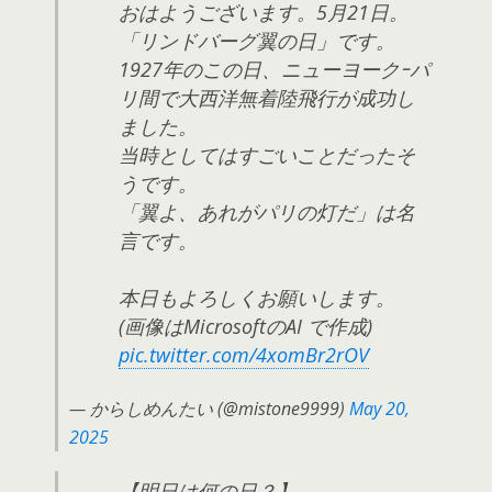
おはようございます。5月21日。
「リンドバーグ翼の日」です。
1927年のこの日、ニューヨークｰパ
リ間で大西洋無着陸飛行が成功し
ました。
当時としてはすごいことだったそ
うです。
「翼よ、あれがパリの灯だ」は名
言です。
本日もよろしくお願いします。
(画像はMicrosoftのAI で作成)
pic.twitter.com/4xomBr2rOV
— からしめんたい (@mistone9999)
May 20,
2025
【明日は何の日？】