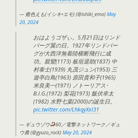
— 癒色えも(イシキ•エモ) (@ishiki_emo)
May
20, 2024
おはようゴザぃ。5月21日はリンド
バーグ翼の日。1927年リンドバー
グが大西洋無着陸横断飛行に成
功。親鸞(1173) 板垣退助(1837) 中
村泰士(1939) 丸茂ジュン(1953) 三
遊亭白鳥(1963) 原田貴和子(1965)
米良美一(1971) ノトーリアス･
B.I.G.(1972) 梨花(1973) 飯伏幸太
(1982) 水野七葉(2000)の誕生日。
pic.twitter.com/LhkqyXxI31
— ギュウゾウ
60／電撃ネットワーク／ギュ
ウ農 (@gyuzo_rock)
May 20, 2024