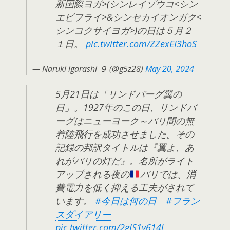
新国際ヨガ>(シンレイゾウコ<シン
エビフライ>&シンセカイオンガク<
シンコクサイヨガ>)の日は５月２
１日。
pic.twitter.com/ZZexEI3hoS
— Naruki igarashi ９ (@g5z28)
May 20, 2024
5月21日は「リンドバーグ翼の
日」。1927年のこの日、リンドバ
ーグはニューヨーク～パリ間の無
着陸飛行を成功させました。その
記録の邦訳タイトルは『翼よ、あ
れがパリの灯だ』。名所がライト
アップされる夜の
パリでは、消
費電力を低く抑える工夫がされて
います。
#今日は何の日
#フラン
スダイアリー
pic.twitter.com/2gIS1y614l