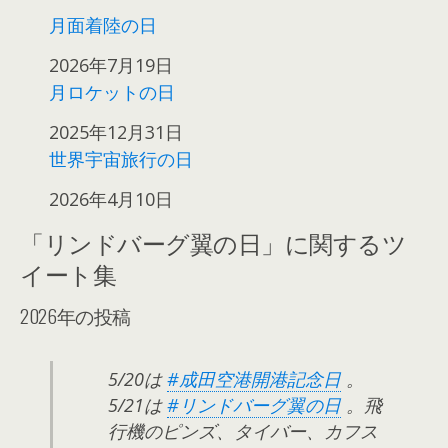
月面着陸の日
日付
2026年7月19日
月ロケットの日
日付
2025年12月31日
世界宇宙旅行の日
日付
2026年4月10日
「リンドバーグ翼の日」に関するツ
イート集
2026年の投稿
5/20は
#成田空港開港記念日
。
5/21は
#リンドバーグ翼の日
。飛
行機のピンズ、タイバー、カフス