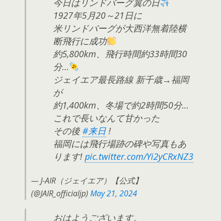
今日はリンドバーグ翼の日
1927年5月20～21日に
米リンドバーグが大西洋無着陸横
断飛行に成功
約5,800km、飛行時間約33時間30
分…
ジェイエア最長路線 新千歳→福岡
が
約1,400km、冬場で約2時間50分…
これで長いなんて甘かった
その後
#来日
!
福岡には飛行場跡の碑や写真もあ
ります!
pic.twitter.com/Yi2yCRxNZ3
— J-AIR（ジェイエア）【公式】
(@JAIR_officialjp)
May 21, 2024
おはようございます。