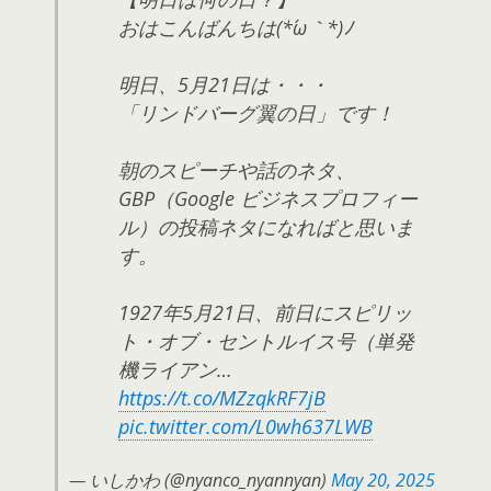
おはこんばんちは(*´ω｀*)ﾉ
明日、5月21日は・・・
「リンドバーグ翼の日」です！
朝のスピーチや話のネタ、
GBP（Google ビジネスプロフィー
ル）の投稿ネタになればと思いま
す。
1927年5月21日、前日にスピリッ
ト・オブ・セントルイス号（単発
機ライアン…
https://t.co/MZzqkRF7jB
pic.twitter.com/L0wh637LWB
— いしかわ (@nyanco_nyannyan)
May 20, 2025