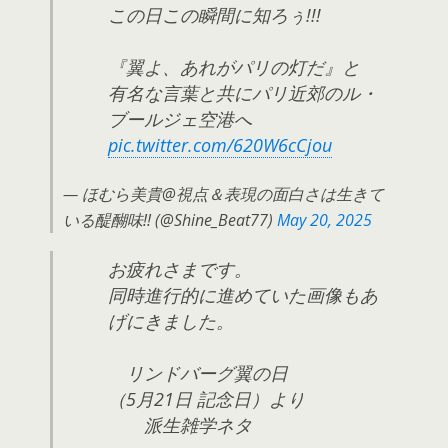
この日この瞬間に知ろぅ!!!
『翼よ、あれがパリの灯だ』と
有名な言葉と共にパリ近郊のル・
ブールジェ空港へ
pic.twitter.com/620W6cCjou
— ほむら美貴@視点＆表現の面白さは生きて
いる醍醐味!! (@Shine_Beat77)
May 20, 2025
お疲れさまです。
同時進行的に進めていた画像もあ
げにきました。
リンドバーグ翼の日
（5月21日 記念日）より
派生雑学ネタ