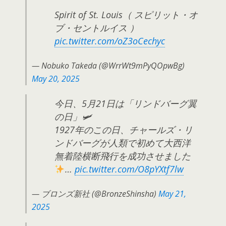
Spirit of St. Louis（ スピリット・オ
ブ・セントルイス ）
pic.twitter.com/oZ3oCechyc
— Nobuko Takeda (@WrrWt9mPyQOpwBg)
May 20, 2025
今日、5月21日は「リンドバーグ翼
の日」🛩
1927年のこの日、チャールズ・リ
ンドバーグが人類で初めて大西洋
無着陸横断飛行を成功させました
…
pic.twitter.com/O8pYXtf7lw
— ブロンズ新社 (@BronzeShinsha)
May 21,
2025