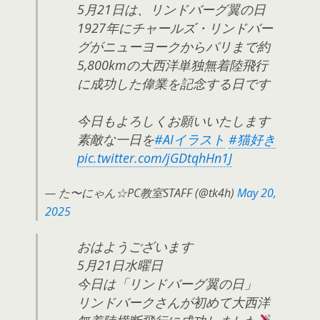
5月21日は、リンドバーグ翼の日
1927年にチャールズ・リンドバー
グがニューヨークからパリまで約
5,800kmの大西洋単独無着陸飛行
に成功した偉業を記念する日です
今日もよろしくお願いいたします
素敵な一日を
#AIイラスト
#猫好き
pic.twitter.com/jGDtqhHn1J
— た〜にゃん☆PC教室STAFF (@tk4h)
May 20,
2025
おはようございます
5月21日水曜日
今日は「リンドバーグ翼の日」
リンドバークさんが初めて大西洋