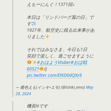
えもーにんぐ！1371回♪
本日は「リンドバーグ翼の日」で
す
1927年、航空史に残る出来事があ
りました
それではみなさま、今日も1日
笑顔で楽しく、過ごせますように
#おはようVtuber
#おは戦
60521
tj
pic.twitter.com/ElKD0dQXx9
— 癒色えも(イシキ•エモ) (@ishiki_emo)
May
20, 2024
機長Nです