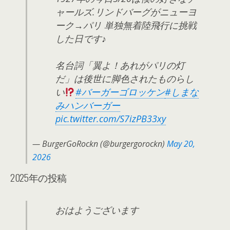
ャールズ.リンドバーグがニューヨ
ーク→パリ 単独無着陸飛行に挑戦
した日です♪
名台詞「翼よ！あれがパリの灯
だ」は後世に脚色されたものらし
い
#バーガーゴロッケン
#しまな
みハンバーガー
pic.twitter.com/S7izPB33xy
— BurgerGoRockn (@burgergorockn)
May 20,
2026
2025年の投稿
おはようございます