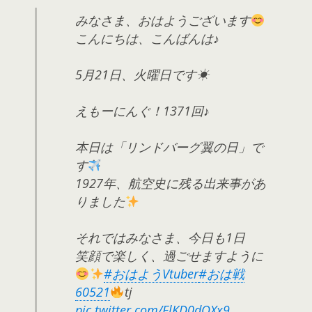
みなさま、おはようございます
こんにちは、こんばんは♪
5月21日、火曜日です☀
えもーにんぐ！1371回♪
本日は「リンドバーグ翼の日」で
す
1927年、航空史に残る出来事があ
りました
それではみなさま、今日も1日
笑顔で楽しく、過ごせますように
#おはようVtuber
#おは戦
60521
tj
pic.twitter.com/ElKD0dQXx9