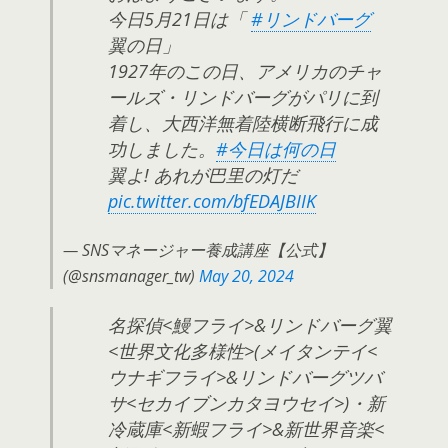
今日5月21日は「
#リンドバーグ
翼の日」
1927年のこの日、アメリカのチャ
ールズ・リンドバーグがパリに到
着し、大西洋無着陸横断飛行に成
功しました。
#今日は何の日
翼よ! あれが巴里の灯だ
pic.twitter.com/bfEDAJBIIK
— SNSマネージャー養成講座【公式】
(@snsmanager_tw)
May 20, 2024
名探偵<鰻フライ>&リンドバーグ翼
<世界文化多様性>(メイタンテイ<
ウナギフライ>&リンドバーグツバ
サ<セカイブンカタヨウセイ>)・新
冷蔵庫<新蝦フライ>&新世界音楽<