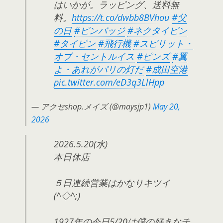
はいかが。ラッピング、送料無
料。
https://t.co/dwbb8BVhou
#父
の日
#ピンバッジ
#ネクタイピン
#タイピン
#飛行機
#スピリット・
オブ・セントルイス
#ピンズ
#翼
よ・あれがパリの灯だ
#成田空港
pic.twitter.com/eD3q3LlHpp
— アクセshop.メイズ (@maysjp1)
May 20,
2026
2026.5.20(水)
本日休店
５日連続営業はかなりキツイ
(^◇^;)
1927年の今日5/20は僕の好きなチ