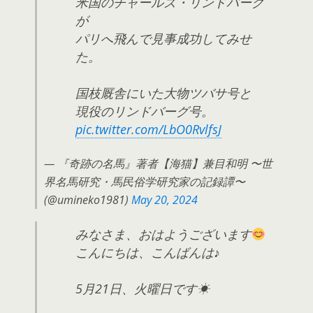
米国のチャールズ・リンドバーグ
が
パリへ飛んで見事成功してみせ
た。
国枝厩舎にいた大物ツバサ号と
現役のリンドバーグ号。
pic.twitter.com/LbO0RvlfsJ
— 『奇跡の名馬』著者【海猫】兼目和明 〜世
界名馬研究・馬民俗学研究家の記録譚〜
(@umineko1981)
May 20, 2024
みなさま、おはようございます
こんにちは、こんばんは♪
5月21日、火曜日です☀