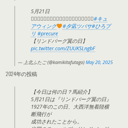
5月21日
お⃞誕⃞生⃞日⃞お⃞め⃞で⃞と⃞う⃞！⃞
#キュ
アウィング
#夕凪ツバサ
#ひろプ
リ
#precure
【リンドバーグ翼の日】
pic.twitter.com/ZUUKSLngbF
— 上北ふたご (@kamikitafutago)
May 20, 2025
2024年の投稿
【今日は何の日？馬紹介】
5月21日は『リンドバーグ翼の日︎』
1927年のこの日、大西洋無着陸横
断飛行が
成功されたことから。