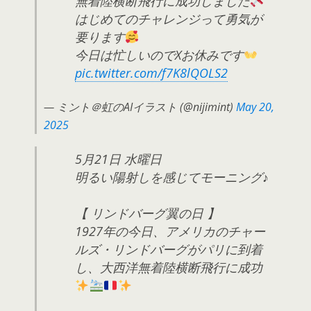
無着陸横断飛行に成功しました
はじめてのチャレンジって勇気が
要ります
今日は忙しいのでXお休みです
pic.twitter.com/f7K8lQOLS2
— ミント＠虹のAIイラスト (@nijimint)
May 20,
2025
5月21日 水曜日
明るい陽射しを感じてモーニング♪
【 リンドバーグ翼の日 】
1927年の今日、アメリカのチャー
ルズ・リンドバーグがパリに到着
し、大西洋無着陸横断飛行に成功