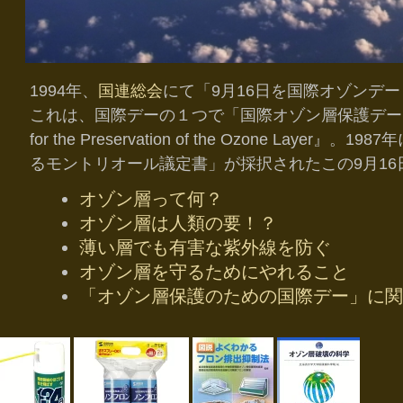
1994年、
国連総会
にて「9月16日を国際オゾンデ
これは、国際デーの１つで「国際オゾン層保護デー」。 英語表
for the Preservation of the Ozone La
るモントリオール議定書」が採択されたこの9月16
オゾン層って何？
オゾン層は人類の要！？
薄い層でも有害な紫外線
を防ぐ
オゾン層を守るためにやれること
「オゾン層保護のための国際デー」に関