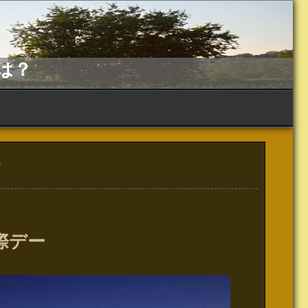
は？
ー
際デー