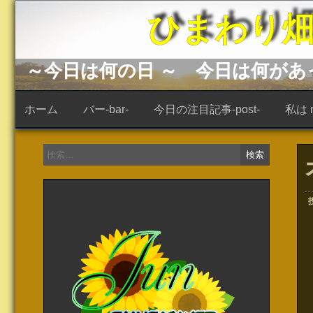
コ
ひまわり畑 -s
ン
テ
ン
ツ
へ
～今日は何の日 ～ 今日は何が
ス
キ
ッ
ホーム
バー-bar-
今日の注目記事-post-
私は ne
プ
検
索: