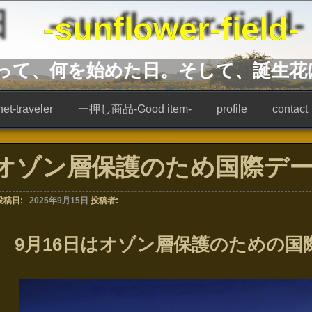
unflower-field-
あって、何を始めた日。そして、誕生花
t-traveler
一押し商品-Good item-
profile
contact
オゾン層保護のため国際デ
投稿日:
2025年9月15日
投稿者:
9月16日はオゾン層保護のための国