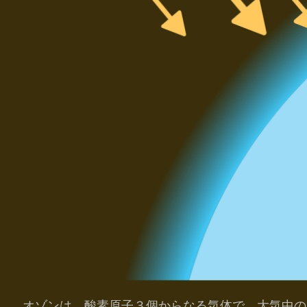
オゾンは、酸素原子３個からなる気体で、大気中のオゾ