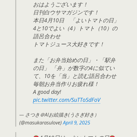
おはようございます！
日刊白ウサマガジンです！
本日4月10日 「よいトマトの日」
4と10でよい（4）トマト（10）の
語呂合わせ
トマトジュース大好きです！
また「お弁当始めの日」・「駅弁
の日」 「弁」が数字の4に似てい
て、10を「当」と読む語呂合わせ
毎朝お弁当作りお疲れ様！
A good day!
pic.twitter.com/SuTToSdFoV
— さつき＠AIお絵描き(うさぎ好き）
(@masukarasulove)
April 9, 2025