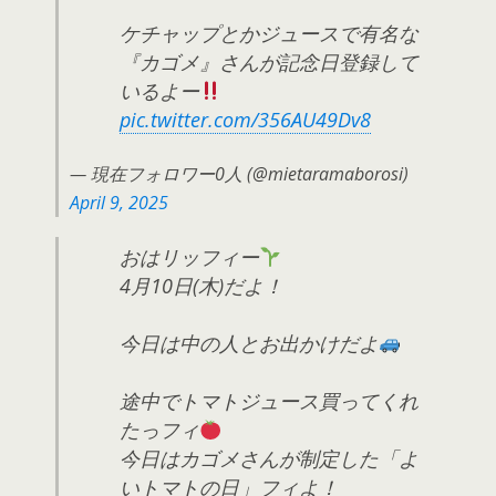
ケチャップとかジュースで有名な
『カゴメ』さんが記念日登録して
いるよー
pic.twitter.com/356AU49Dv8
— 現在フォロワー0人 (@mietaramaborosi)
April 9, 2025
おはリッフィー
4月10日(木)だよ！
今日は中の人とお出かけだよ
途中でトマトジュース買ってくれ
たっフィ
今日はカゴメさんが制定した「よ
いトマトの日」フィよ！