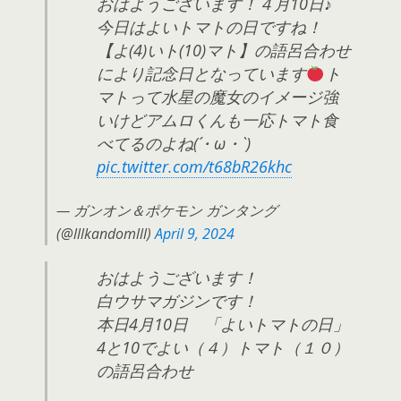
おはようございます！４月10日♪
今日はよいトマトの日ですね！
【よ(4)いト(10)マト】の語呂合わせ
により記念日となっています
ト
マトって水星の魔女のイメージ強
いけどアムロくんも一応トマト食
べてるのよね(´・ω・`)
pic.twitter.com/t68bR26khc
— ガンオン＆ポケモン ガンタング
(@lllkandomlll)
April 9, 2024
おはようございます！
白ウサマガジンです！
本日4月10日 「よいトマトの日」
4と10でよい（４）トマト（１０）
の語呂合わせ