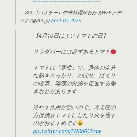
— 80C［ハオチー］中華料理がわかるWEBメデ
ィア (@80Cjp)
April 10, 2025
【4月10日はよいトマトの日】
サラダバーには必ずあるトマト
トマトは『寒性』で、身体の余分
な熱をとったり、のぼせ、ほてり
の改善、唾液の分泌を促進する働
きなどがあります
冷やす作用が強いので、冷え症の
方は焼きトマトにしたり火を通す
のがおすすめです
pic.twitter.com/FNRh0CEcov