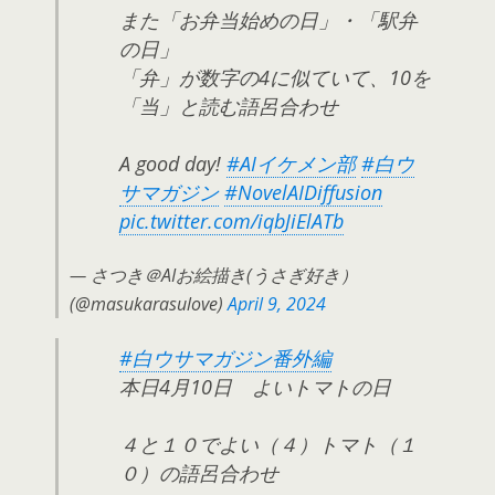
また「お弁当始めの日」・「駅弁
の日」
「弁」が数字の4に似ていて、10を
「当」と読む語呂合わせ
A good day!
#AIイケメン部
#白ウ
サマガジン
#NovelAIDiffusion
pic.twitter.com/iqbJiElATb
— さつき＠AIお絵描き(うさぎ好き）
(@masukarasulove)
April 9, 2024
#白ウサマガジン番外編
本日4月10日 よいトマトの日
４と１０でよい（４）トマト（１
０）の語呂合わせ