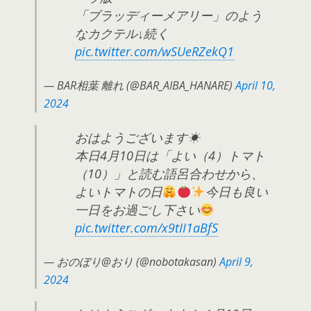
「ブラッディーメアリー」のよう
なカクテル↓続く
pic.twitter.com/wSUeRZekQ1
— BAR相葉 離れ (@BAR_AIBA_HANARE)
April 10,
2024
おはようございます☀
本日4月10日は「よい（4）トマト
（10）」と読む語呂合わせから、
よいトマトの日
今日も良い
一日をお過ごし下さい
pic.twitter.com/x9tII1aBfS
— おのぼり@おり (@nobotakasan)
April 9,
2024