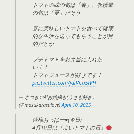
トマトの味の旬は「春」、収穫量
の旬は「夏」だそう
春に美味しいトマトを食べて健康
的な生活を送ってもらうことが目
的だとか
プチトマトをお弁当に入れた
い！！
トマトジュースが好きです！
pic.twitter.com/jdiVCu5lVH
— さつき＠AIお絵描き(うさぎ好き）
(@masukarasulove)
April 10, 2025
皆様おっはー♥️(今日)
4月10日は『よいトマトの日』