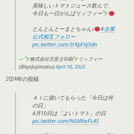
美味しいトマトジュース飲んで、
今日も一日がんばリッフィー
とんとんとーまとちゃん♪
#企業
公式相互フォロー
pic.twitter.com/3rKpFnJ5dn
—
株式会社京富士印刷
リッフィー
(@kyofujiinsatsu)
April 10, 2025
2024年の投稿
ＡＩに描いてもらった「今日は何
の日」
4月10日は「よいトマト」の日
pic.twitter.com/NGtRhxFL4S