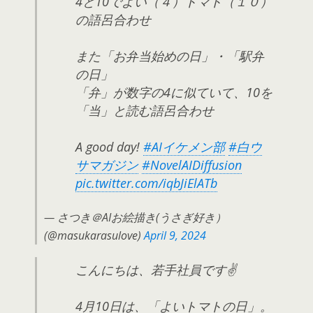
4と10でよい（４）トマト（１０）
の語呂合わせ
また「お弁当始めの日」・「駅弁
の日」
「弁」が数字の4に似ていて、10を
「当」と読む語呂合わせ
A good day!
#AIイケメン部
#白ウ
サマガジン
#NovelAIDiffusion
pic.twitter.com/iqbJiElATb
— さつき＠AIお絵描き(うさぎ好き）
(@masukarasulove)
April 9, 2024
こんにちは、若手社員です✌️
4月10日は、「よいトマトの日」。