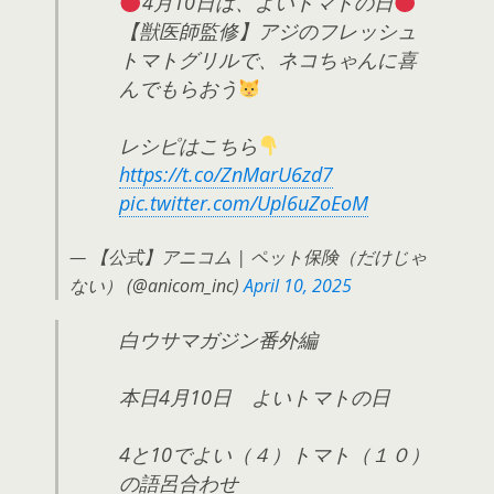
4月10日は、よいトマトの日
【獣医師監修】アジのフレッシュ
トマトグリルで、ネコちゃんに喜
んでもらおう
レシピはこちら
https://t.co/ZnMarU6zd7
pic.twitter.com/Upl6uZoEoM
— 【公式】アニコム | ペット保険（だけじゃ
ない） (@anicom_inc)
April 10, 2025
白ウサマガジン番外編
本日4月10日 よいトマトの日
4と10でよい（４）トマト（１０）
の語呂合わせ