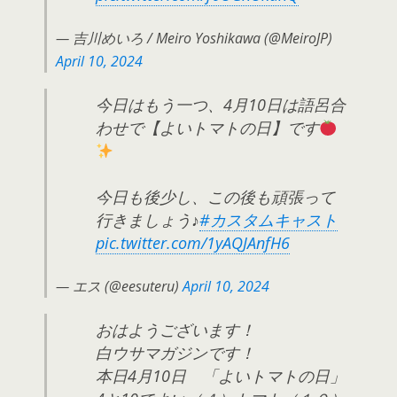
— 吉川めいろ / Meiro Yoshikawa (@MeiroJP)
April 10, 2024
今日はもう一つ、4月10日は語呂合
わせで【よいトマトの日】です
今日も後少し、この後も頑張って
行きましょう♪
#カスタムキャスト
pic.twitter.com/1yAQJAnfH6
— エス (@eesuteru)
April 10, 2024
おはようございます！
白ウサマガジンです！
本日4月10日 「よいトマトの日」