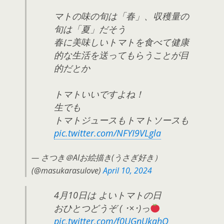
マトの味の旬は「春」、収穫量の
旬は「夏」だそう
春に美味しいトマトを食べて健康
的な生活を送ってもらうことが目
的だとか
トマトいいですよね！
生でも
トマトジュースもトマトソースも
pic.twitter.com/NFYI9VLgla
— さつき＠AIお絵描き(うさぎ好き）
(@masukarasulove)
April 10, 2024
4月10日は よいトマトの日
おひとつどうぞ ( ･×･)っ
pic.twitter.com/f0UGnUkahQ