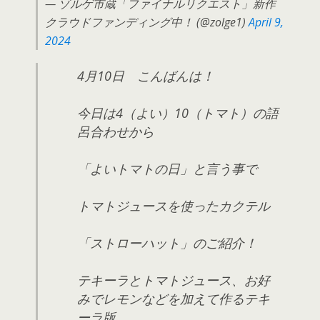
— ゾルゲ市蔵「ファイナルリクエスト」新作
クラウドファンディング中！ (@zolge1)
April 9,
2024
4月10日 こんばんは！
今日は4（よい）10（トマト）の語
呂合わせから
「よいトマトの日」と言う事で
トマトジュースを使ったカクテル
「ストローハット」のご紹介！
テキーラとトマトジュース、お好
みでレモンなどを加えて作るテキ
ーラ版