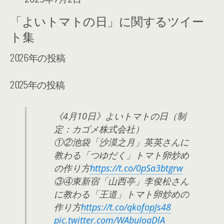
「よいトマトの日」に関するツイー
ト集
2026年の投稿
2025年の投稿
《4月10日》よいトマトの日（制
定：カゴメ株式会社）
①②池袋「沙漠之月」英英さんに
教わる「つゆだく」トマト卵炒め
の作り方
https://t.co/0pSa3btgrw
③④東新宿「山西亭」李俊松さん
に教わる「王道」トマト卵炒めの
作り方
https://t.co/qkofopJs48
pic.twitter.com/WAbuIoaDlA