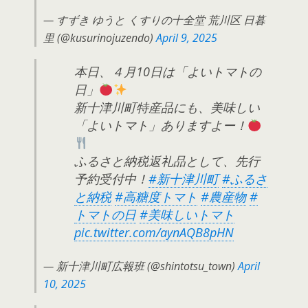
— すずき ゆうと くすりの十全堂 荒川区 日暮
里 (@kusurinojuzendo)
April 9, 2025
本日、４月10日は「よいトマトの
日」
新十津川町特産品にも、美味しい
「よいトマト」ありますよー！
ふるさと納税返礼品として、先行
予約受付中！
#新十津川町
#ふるさ
と納税
#高糖度トマト
#農産物
#
トマトの日
#美味しいトマト
pic.twitter.com/aynAQB8pHN
— 新十津川町広報班 (@shintotsu_town)
April
10, 2025