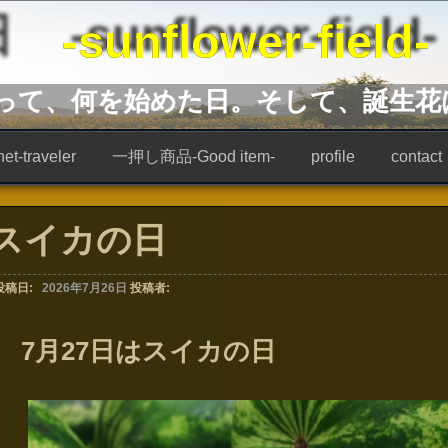
unflower-field-
あって、何を始めた日。そして、誕生花
t-traveler
一押し商品-Good item-
profile
contact
スイカの日
投稿日:
2026年7月26日
投稿者:
7月27日はスイカの日