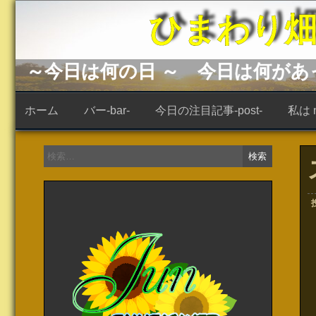
コ
ひまわり畑 -s
ン
テ
ン
ツ
へ
～今日は何の日 ～ 今日は何が
ス
キ
ッ
ホーム
バー-bar-
今日の注目記事-post-
私は ne
プ
検
索: