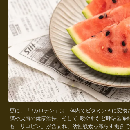
更に、「βカロテン」は、体内でビタミンＡに変換
膜や皮膚の健康維持、そして､喉や肺など呼吸器系
も「リコピン」が含まれ、活性酸素を減らす働きで