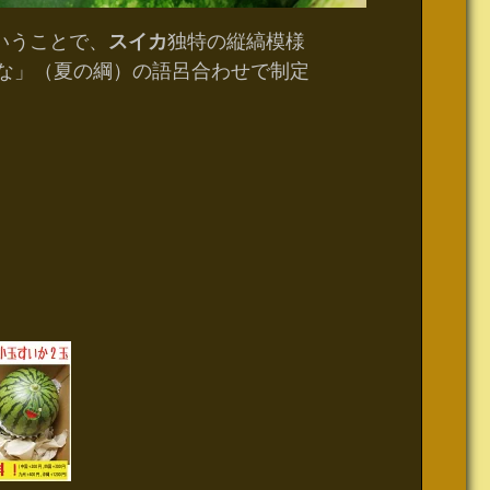
いうことで、
スイカ
独特の縦縞模様
(7)な」（夏の綱）の語呂合わせで制定