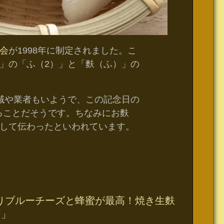
会
が1998年に制定されました。こ
」の「ふ（2）」と「麩（ふ）」の
域や業者もいようで、この記念日の
ることだそうです。ちなみにお麩
して伝わったといわれています。
りブルーチーズと蜂蜜が最高！焼き生麩
 」