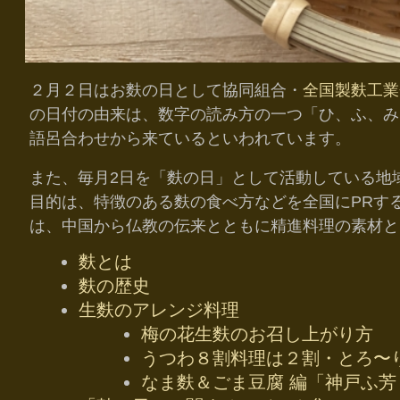
２月２日はお麩の日として協同組合・
全国製麩工業
の日付の由来は、数字の読み方の一つ「ひ、ふ、み
語呂合わせから来ているといわれています。
また、毎月2日を「麩の日」として活動している地
目的は、特徴のある麩の食べ方などを全国にPRす
は、中国から仏教の伝来とともに精進料理の素材と
麩とは
麩の歴史
生麩のアレンジ料理
梅の花生麩のお召し上がり方
うつわ８割料理は２割・とろ〜
なま麩＆ごま豆腐 編「神戸ふ芳