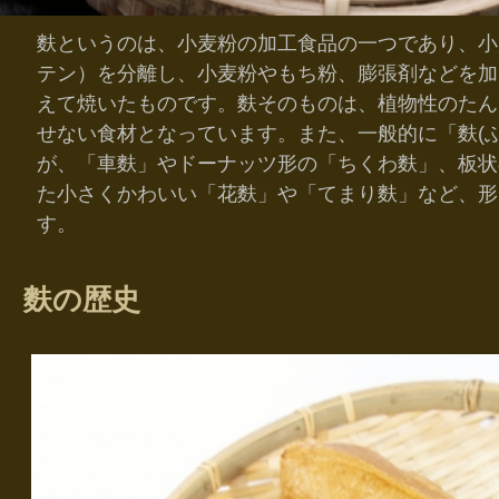
麩というのは、小麦粉の加工食品の一つであり、小
テン）を分離し、小麦粉やもち粉、膨張剤などを加
えて焼いたものです。麩そのものは、植物性のたん
せない食材となっています。また、一般的に「麩(
が、「車麩」やドーナッツ形の「ちくわ麩」、板状
た小さくかわいい「花麩」や「てまり麩」など、形
す。
麩の歴史