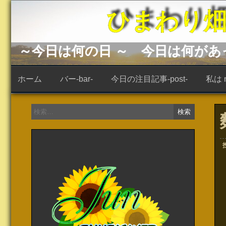
コ
ひまわり畑 -s
ン
テ
ン
ツ
へ
～今日は何の日 ～ 今日は何が
ス
キ
ッ
ホーム
バー-bar-
今日の注目記事-post-
私は ne
プ
検
索: