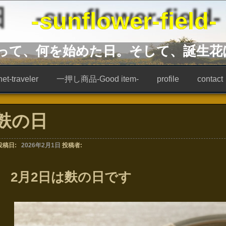
unflower-field-
あって、何を始めた日。そして、誕生花
t-traveler
一押し商品-Good item-
profile
contact
麩の日
投稿日:
2026年2月1日
投稿者:
2月2日は麩の日です