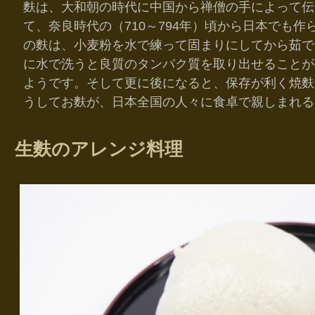
麩は、大和朝の時代に中国から禅僧の手によって伝
て、奈良時代の（710～794年）頃から日本でも
の麩は、小麦粉を水で練って固まりにしてから茹で
に水で洗うと良質のタンパク質を取り出せることが
ようです。そして更に後になると、保存が利く焼麩
うしてお麩が、日本全国の人々に食卓で親しまれる
生麩のアレンジ料理