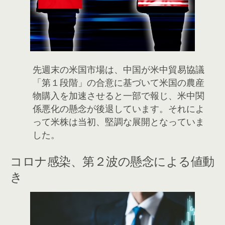
先週末の米国市場は、中国が米中貿易協議
「第１段階」の合意に基づいて米国の農産
物購入を加速させると一部で報じ、米中関
係悪化の懸念が後退しています。それによ
って米株は当初、堅調な展開となっていま
した。
コロナ感染、第２波の懸念による値動
き