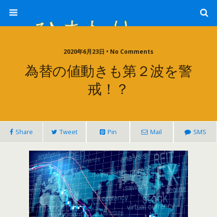
ひまわり畑 sunflower-field
2020年6月23日 • No Comments
為替の値動きも第２波を警
戒！？
Share
Tweet
Pin
Mail
SMS