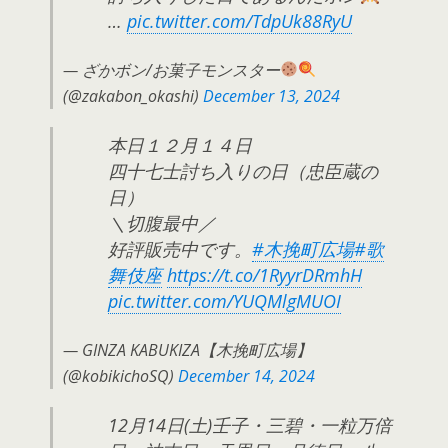
…
pic.twitter.com/TdpUk88RyU
— ざかボン/お菓子モンスター
(@zakabon_okashi)
December 13, 2024
本日１２月１４日
四十七士討ち入りの日（忠臣蔵の
日）
＼切腹最中／
好評販売中です。
#木挽町広場
#歌
舞伎座
https://t.co/1RyyrDRmhH
pic.twitter.com/YUQMlgMUOI
— GINZA KABUKIZA【木挽町広場】
(@kobikichoSQ)
December 14, 2024
12月14日(土)壬子・三碧・一粒万倍