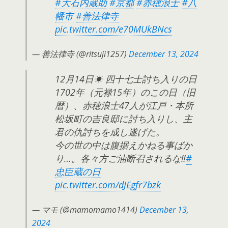
#大石内蔵助
#京都
#赤穂浪士
#八
幡市
#善法律寺
pic.twitter.com/e70MUkBNcs
— 善法律寺 (@ritsuji1257)
December 13, 2024
12月14日☀ 四十七士討ち入りの日
1702年（元禄15年）のこの日（旧
暦）、赤穂浪士47人が江戸・本所
松坂町の吉良邸に討ち入りし、主
君の仇討ちを成し遂げた。
今の世の中は腹据えかねる事ばか
り…。各々方ご油断召されるな‼
#
忠臣蔵の日
pic.twitter.com/dJEgfr7bzk
— マモ (@mamomamo1414)
December 13,
2024