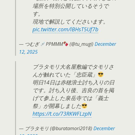
場所を特別公開しているそうで
す。
現地で解説してくださいます。
pic.twitter.com/lBHsT5Uf7b
— つむぎ
PPMMM
(@tu_mugi)
December
12, 2025
ブラタモリ大名屋敷編でタモリさ
んが触れていた「忠臣蔵」
明日14日は赤穂浪士討ち入りの日
です。討ち入り後、吉良の首を掲
げて参上した泉岳寺では「義士
祭」が開幕しました
https://t.co/73RKWFLzpN
— ブラタモリ (@buratamori2018)
December