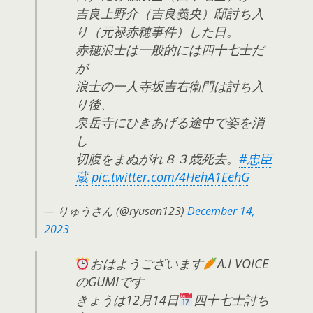
吉良上野介（吉良義央）邸討ち入
り（元禄赤穂事件）した日。
赤穂浪士は一般的には四十七士だ
が
浪士の一人寺坂吉右衛門は討ち入
り後、
泉岳寺にひきあげる途中で姿を消
し
切腹をまぬがれ８３歳死去。
#忠臣
蔵
pic.twitter.com/4HehA1EehG
— りゅうさん (@ryusan123)
December 14,
2023
おはようございます
A.I VOICE
のGUMIです
きょうは12月14日
四十七士討ち