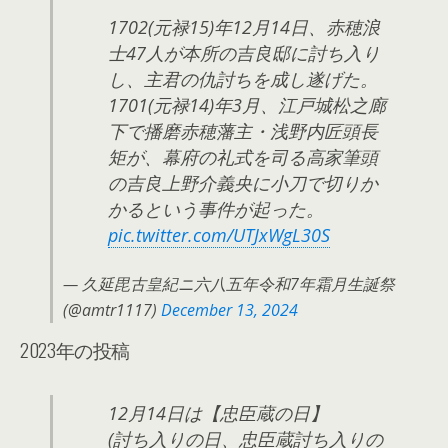
1702(元禄15)年12月14日、赤穂浪
士47人が本所の吉良邸に討ち入り
し、主君の仇討ちを成し遂げた。
1701(元禄14)年3月、江戸城松之廊
下で播磨赤穂藩主・浅野内匠頭長
矩が、幕府の礼式を司る高家筆頭
の吉良上野介義央に小刀で切りか
かるという事件が起った。
pic.twitter.com/UTJxWgL30S
— 久延毘古皇紀ニ六八五年令和7年霜月生誕祭
(@amtr1117)
December 13, 2024
2023年の投稿
12月14日は【忠臣蔵の日】
(討ち入りの日、忠臣蔵討ち入りの