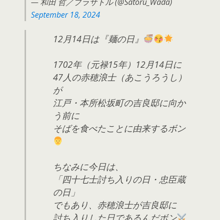
— 和田 哲／ブラサトル (@Satoru_Wada)
September 18, 2024
12月14日は『麺の日』
1702年（元禄15年）12月14日に
47人の赤穂浪士（あこうろうし）
が
江戸・本所松坂町の吉良邸に向か
う前に
そばを食べたことに由来するボン
ちなみに今日は、
「四十七士討ち入りの日・忠臣蔵
の日」
でもあり、赤穂浪士が吉良邸に
討ち入りした日であるんだボン