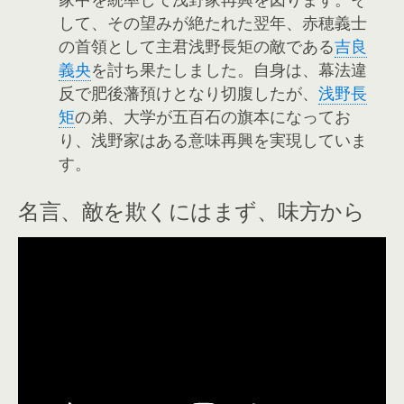
して、その望みが絶たれた翌年、赤穂義士
の首領として主君浅野長矩の敵である
吉良
義央
を討ち果たしました。自身は、幕法違
反で肥後藩預けとなり切腹したが、
浅野長
矩
の弟、大学が五百石の旗本になってお
り、浅野家はある意味再興を実現していま
す。
名言、敵を欺くにはまず、味方から