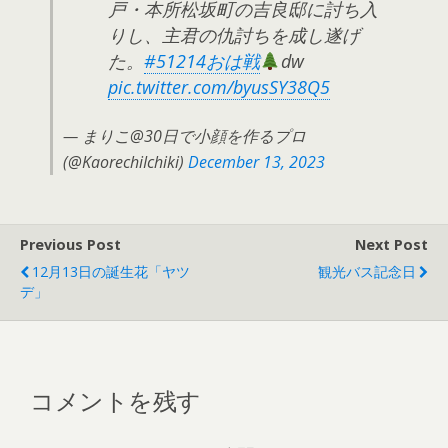
戸・本所松坂町の吉良邸に討ち入
りし、主君の仇討ちを成し遂げ
た。
#51214おは戦
dw
pic.twitter.com/byusSY38Q5
— まりこ@30日で小顔を作るプロ
(@KaorechiIchiki)
December 13, 2023
Previous Post
Next Post
12月13日の誕生花「ヤツ
観光バス記念日
デ」
コメントを残す