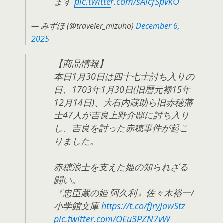
ます
pic.twitter.com/sAlcfSpvkO
— みずほ (@traveler_mizuho)
December 6,
2025
【商品情報】
本日1月30日は四十七士討ち入りの
日、1703年1月30日(旧暦元禄15年
12月14日)、大石内蔵助ら旧赤穂藩
士47人が吉良上野介邸に討ち入り
し、吉良を討った赤穂事件が起こ
りました。
赤穂浪士を支えた姫の知られざる
闘い。
『忠臣蔵の姫 阿久利』佐々木裕一/
小学館文庫
https://t.co/fJryJawStz
pic.twitter.com/OEu3PZN7vW