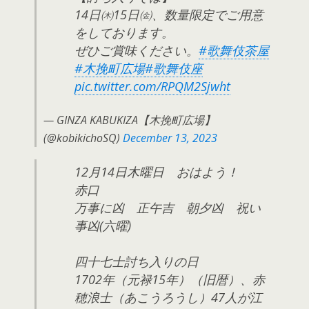
14日㈭15日㈮、数量限定でご用意
をしております。
ぜひご賞味ください。
#歌舞伎茶屋
#木挽町広場
#歌舞伎座
pic.twitter.com/RPQM2Sjwht
— GINZA KABUKIZA【木挽町広場】
(@kobikichoSQ)
December 13, 2023
12月14日木曜日 おはよう！
赤口
万事に凶 正午吉 朝夕凶 祝い
事凶(六曜)
四十七士討ち入りの日
1702年（元禄15年）（旧暦）、赤
穂浪士（あこうろうし）47人が江