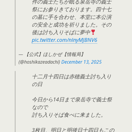
件の義士たちが眠る泉岳寺の義士
祭にお参りきております。四十七
の墓に手を合わせ、本堂に本公演
の安全と成功を祈りました。その
後は討ち入りそばに夢中
pic.twitter.com/nInyMJBNV6
— 【公式】ほしかぜ【情報局】
(@hoshikazeadachi)
December 13, 2025
十二月十四日は赤穂義士討ち入り
の日
今日から14日まで泉岳寺で義士祭
なので
討ち入りそば食べに来ました。
3枚目、明日と明後日十四日もこの