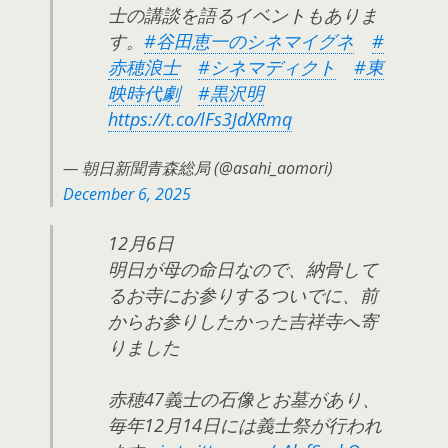
士の講談を語るイベントもありま
す。
#谷田恵一のシネマイグネ
#
赤穂浪士
#シネマディクト
#東
映時代劇
#黒沢明
https://t.co/lFs3JdXRmq
— 朝日新聞青森総局 (@asahi_aomori)
December 6, 2025
12月6日
明日が母の命日なので、納骨して
るお寺にお参りするついでに、前
からお参りしたかった吉祥寺へ寄
りました
赤穂47義士の石像とお墓があり、
毎年12月14日には義士祭が行われ