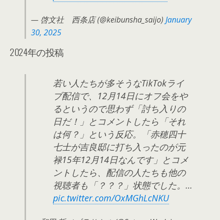
— 啓文社 西条店 (@keibunsha_saijo)
January
30, 2025
2024年の投稿
若い人たちが多そうなTikTokライ
ブ配信で、12月14日にオフ会をや
るというので思わず「討ち入りの
日だ！」とコメントしたら「それ
は何？」という反応。「赤穂四十
七士が吉良邸に打ち入ったのが元
禄15年12月14日なんです」とコメ
ントしたら、配信の人たちも他の
視聴者も「？？？」状態でした。…
pic.twitter.com/OxMGhLcNKU