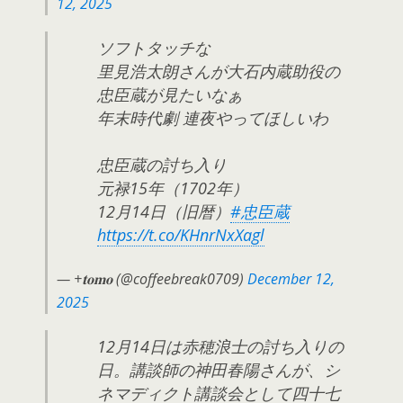
12, 2025
ソフトタッチな
里見浩太朗さんが大石内蔵助役の
忠臣蔵が見たいなぁ
年末時代劇 連夜やってほしいわ
忠臣蔵の討ち入り
元禄15年（1702年）
12月14日（旧暦）
#忠臣蔵
https://t.co/KHnrNxXagl
— +𝐭𝐨𝐦𝐨 (@coffeebreak0709)
December 12,
2025
12月14日は赤穂浪士の討ち入りの
日。講談師の神田春陽さんが、シ
ネマディクト講談会として四十七