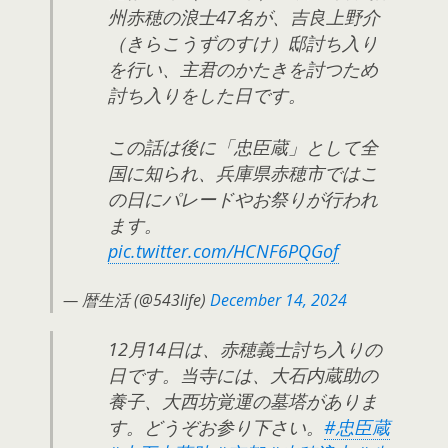
州赤穂の浪士47名が、吉良上野介
（きらこうずのすけ）邸討ち入り
を行い、主君のかたきを討つため
討ち入りをした日です。
この話は後に「忠臣蔵」として全
国に知られ、兵庫県赤穂市ではこ
の日にパレードやお祭りが行われ
ます。
pic.twitter.com/HCNF6PQGof
— 暦生活 (@543life)
December 14, 2024
12月14日は、赤穂義士討ち入りの
日です。当寺には、大石内蔵助の
養子、大西坊覚運の墓塔がありま
す。どうぞお参り下さい。
#忠臣蔵