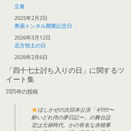
立春
日付
2025年2月2日
青函トンネル開業記念日
日付
2026年3月12日
北方領土の日
日付
2026年2月6日
「四十七士討ち入りの日」に関するツ
イート集
2025年の投稿
ほしかぜの次回本公演「ギ‼︎‼︎‼︎〜
酔いどれ侍の夢日記〜」の舞台設
定は元禄時代。かの有名な赤穂事