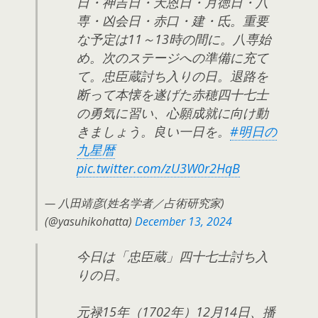
日・神吉日・天恩日・月徳日・八
専・凶会日・赤口・建・氐。重要
な予定は11～13時の間に。八専始
め。次のステージへの準備に充て
て。忠臣蔵討ち入りの日。退路を
断って本懐を遂げた赤穂四十七士
の勇気に習い、心願成就に向け動
きましょう。良い一日を。
#明日の
九星暦
pic.twitter.com/zU3W0r2HqB
— 八田靖彦(姓名学者／占術研究家)
(@yasuhikohatta)
December 13, 2024
今日は「忠臣蔵」四十七士討ち入
りの日。
元禄15年（1702年）12月14日、播