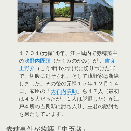
１７０１(元禄14)年、江戸城内で赤穂藩主
の
浅野内匠頭
（たくみのかみ）が 、
吉良
上野介
（こうずけのすけ)に切りつけた罪
で、切腹に処せられ、そして浅野家は断絶
しました。その後の元禄１５年１２月１４
日、家臣の「
大石内蔵助
」ら４７人（最初
は４８人だったが、１人は脱退した）が江
戸本所の吉良邸に討ち入り、主君の敵討ち
を果たしています。
赤穂事件が物語「忠臣蔵」