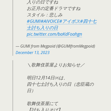
入りの日ですね
お正月の定番ドラマですね
スタイル：悲しみ
#GUMI
#AIVOICE
#アイボス
#四十七
士討ち入りの日
pic.twitter.com/baKdFoahgn
— GUMI from Megpoid (@GUMIfromMegpoid)
December 13, 2023
＼歌舞伎茶屋よりお知らせ／
明日12月14日㈭は、
四十七士討ち入りの日（忠臣蔵の
日）
歌舞伎茶屋にて
【討ち入りそば】