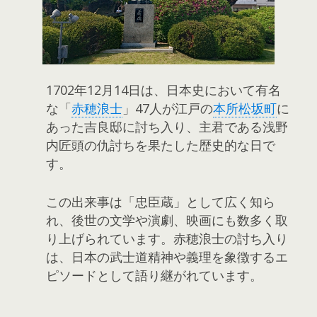
1702年12月14日は、日本史において有名
な「
赤穂浪士
」47人が江戸の
本所松坂町
に
あった吉良邸に討ち入り、主君である浅野
内匠頭の仇討ちを果たした歴史的な日で
す。
この出来事は「忠臣蔵」として広く知ら
れ、後世の文学や演劇、映画にも数多く取
り上げられています。赤穂浪士の討ち入り
は、日本の武士道精神や義理を象徴するエ
ピソードとして語り継がれています。