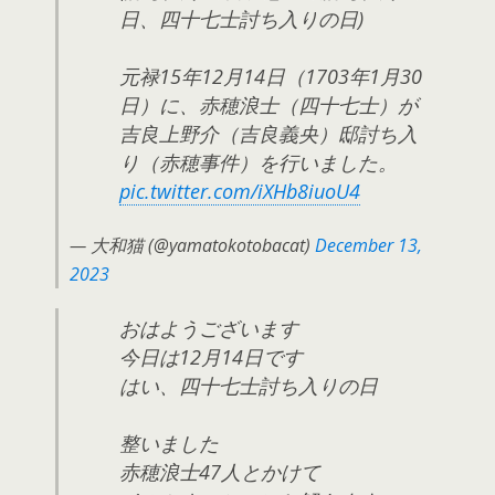
日、四十七士討ち入りの日)
元禄15年12月14日（1703年1月30
日）に、赤穂浪士（四十七士）が
吉良上野介（吉良義央）邸討ち入
り（赤穂事件）を行いました。
pic.twitter.com/iXHb8iuoU4
— 大和猫 (@yamatokotobacat)
December 13,
2023
おはようございます
今日は12月14日です
はい、四十七士討ち入りの日
整いました
赤穂浪士47人とかけて