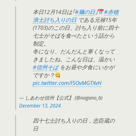
本日12月14日は｢
#麺の日
｣
#赤穂
浪士討ち入りの日
である元禄15年
(1703)のこの日、討ち入り前に四十
七士がそばを食べたという話から
制定。
冬になり、だんだんと寒くなって
きましたね。こんな日は、温かい
#信州そば
をお昼や夕食にいかが
ですか？
pic.twitter.com/l5OvMGTXvH
— しあわせ信州【公式】 (@nagano_b)
December 13, 2024
四十七士討ち入りの日，忠臣蔵の
日