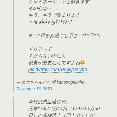
イルミネーションと解きます
その心は···
キラ、キラで集まります
✧ ٩( ๑•̀o•́๑ )وｴｲｴｲｵｰ!!
良い1日をお過ごし下さい(*^▽^*)
ドリフって
くだらない中にも
教養が必要なんですよね
pic.twitter.com/DhwlJUnNba
— カホちゃんパパ (@kahopapakaho)
December 13, 2023
今日は忠臣蔵の日。
元禄15年12月14日（1703年1月30
日）に赤穂浪士（四十七士）が