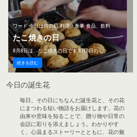
ワード
今日は何の日
料理、食事
食品、飲料
たこ焼きの日
8月8日は、たこ焼きの日です 8月8日の ...
続きを読む
今日の誕生花
毎日、その日にちなんだ誕生花と、その花
にまつわる短い物語をお届けします。花の
由来や意味を知ることで、贈り物や日常の
会話に彩りを添えましょう。わかりやす
く、心温まるストーリーとともに、花の魅