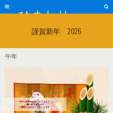
ひまわり畑 sunflower-field
謹賀新年 2026
午年
今年も皆様のお役にたてるよう
一層の努力をもって
ご厚情にお応えしてまいります