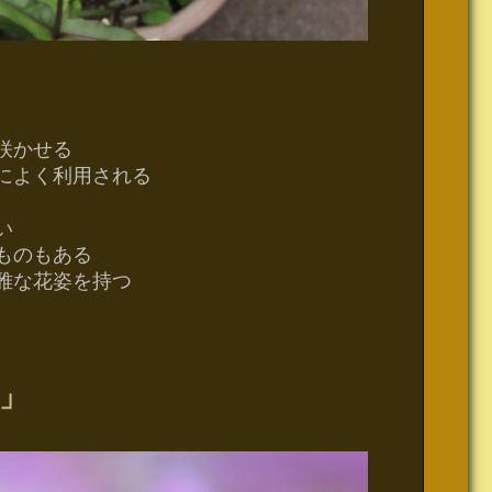
咲かせる
によく利用される
い
ものもある
雅な花姿を持つ
」