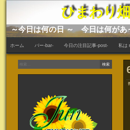
コ
ひまわり畑 -s
ン
テ
ン
ツ
へ
～今日は何の日 ～ 今日は何が
ス
キ
ッ
ホーム
バー-bar-
今日の注目記事-post-
私は ne
プ
検
索: