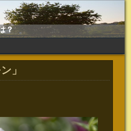
は？
モン」