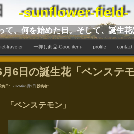
unflower-field-
あって、何を始めた日。そして、誕生花
t-traveler
一押し商品-Good item-
profile
contact
6月6日の誕生花「ペンステ
投稿日:
2026年6月5日
投稿者:
「ペンステモン」