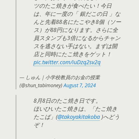
ツのたこ焼きが食べたい！今日
は、年に一度の「 銀だこの日 」な
んと先着88名にたこやき8個（ソー
ス）が88円になります。さらに全
員スタンプも3倍になるからチャン
スを逃さない手はない。まずは開
店と同時にたこ焼きをゲット！
pic.twitter.com/iuDzq2sv2q
— しゅん｜小学校教員のお金の授業
(@shun_tabimoney)
August 7, 2024
8月8日のたこ焼き日です。
ほいひいたこ焼きは、「たこ焼き
たこば」(
@takoyakitakoba
)へどう
ぞ！