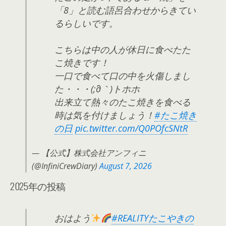
「8」と読む語呂合わせからきてい
るらしいです。
こちらは中の人が休日に食べたた
こ焼きです！
一口で食べて口の中を火傷しまし
た・・・(;´д｀)トホホ
出来立て熱々のたこ焼きを食べる
時は気を付けましょう！
#たこ焼き
の日
pic.twitter.com/Q0POfcSNtR
— 【公式】株式会社アンフィニ
(@InfiniCrewDiary)
August 7, 2026
2025年の投稿
おはよう
#REALITYたこやきの