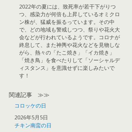
2022年の夏には、致死率が若干下がりつ
つ、感染力が何倍も上昇しているオミクロ
ン株が、猛威を振るっています。その中
で、どの地域も警戒しつつ、祭りや花火大
会などが行われているようです。コロナが
終息して、また神輿や花火などを見物しな
がら、熱々の「たこ焼き」「イカ焼き」
「焼き鳥」を食べたりして「ソーシャルデ
ィスタンス」を意識せずに楽しみたいで
す！
関連記事 ≫≫
コロッケの日
日付
2026年5月5日
チキン南蛮の日