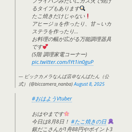
フライパンみたいにガス火で焼け
るタイプもあります
たこ焼きだけじゃない
アヒージョを作ったり、甘～いカ
ステラを作ったり…
お料理の幅が広がる万能調理器具
です
(5階 調理家電コーナー)
pic.twitter.com/lYt1in0guP
— ビックカメラなんば店＠なんばたん（公
式） (@biccamera_nanba)
August 8, 2025
#おはようVtuber
おはやまです
今日は8月8日！
#たこ焼きの日
銀だこさんが1舟88円やポイント3