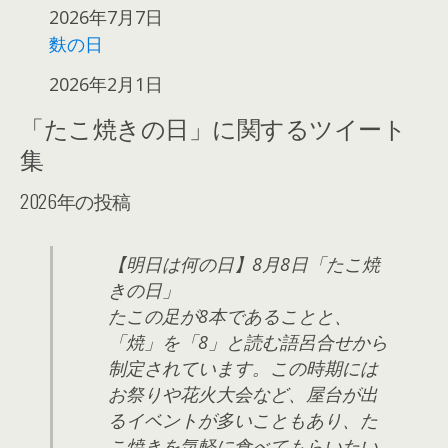
日付
2026年7月7日
麩の日
日付
2026年2月1日
「たこ焼きの日」に関するツイート
集
2026年の投稿
【明日は何の日】8月8日「たこ焼
きの日」
たこの足が8本であることと、
「焼」を「8」と読む語呂合せから
制定されています。この時期には
お祭りや花火大会など、屋台が出
るイベントが多いこともあり、た
こ焼きを気軽に食べてもらいたい