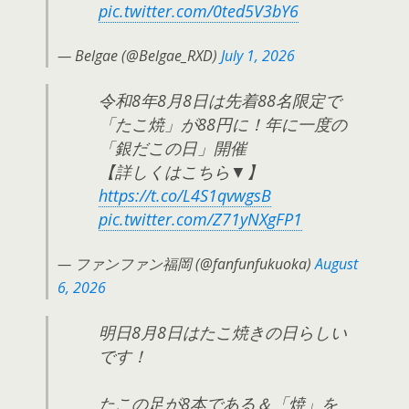
pic.twitter.com/0ted5V3bY6
— Belgae (@Belgae_RXD)
July 1, 2026
令和8年8月8日は先着88名限定で
「たこ焼」が88円に！年に一度の
「銀だこの日」開催
【詳しくはこちら▼】
https://t.co/L4S1qvwgsB
pic.twitter.com/Z71yNXgFP1
— ファンファン福岡 (@fanfunfukuoka)
August
6, 2026
明日8月8日はたこ焼きの日らしい
です！
たこの足が8本である＆「焼」を