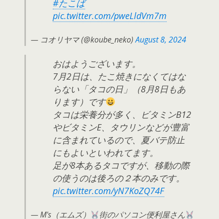
#たこば
pic.twitter.com/pweLldVm7m
— コオリヤマ (@koube_neko)
August 8, 2024
おはようございます。
7月2日は、たこ焼きになくてはな
らない「タコの日」（8月8日もあ
ります）です
タコは栄養分が多く、ビタミンB12
やビタミンE、タウリンなどが豊富
に含まれているので、夏バテ防止
にもよいといわれてます。
足が8本あるタコですが、移動の際
の使うのは後ろの２本のみです。
pic.twitter.com/yN7KoZQ74F
— M's（エムズ）
街のパソコン便利屋さん