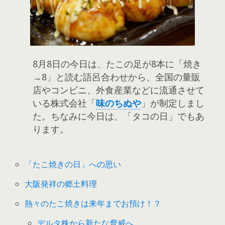
8月8日の今日は、たこの足が8本に「焼き
→8」と読む語呂合わせから、全国の量販
店やコンビニ、外食産業などに流通させて
いる株式会社「
味のちぬや
」が制定しまし
た。ちなみに今日は、「タコの日」でもあ
ります。
「たこ焼きの日」への思い
大阪発祥の郷土料理
熱々のたこ焼きは来年までお預け！？
デルタ株から新たな脅威へ