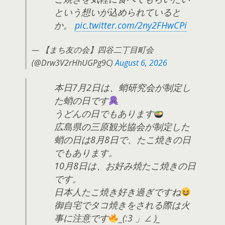
という想いが込められていると
か。
pic.twitter.com/2ny2FHwCPi
— 【まち友の会】四谷二丁目町会
(@Drw3V2rHhUGPg9C)
August 6, 2026
本日7月2日は、蛸研究会が制定し
た蛸の日です
うどんの日でもあります
広島県の三原観光協会が制定した
蛸の日は8月8日で、たこ焼きの日
でもあります。
10月8日は、お好み焼たこ焼きの日
です。
日本人たこ焼き好き過ぎですね
御自宅でタコ焼きをされる際は火
事に注意です
_(:3 」∠ )_