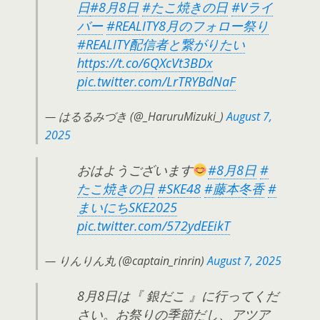
日
#8月8日
#たこ焼きの日
#Vライ
バー
#REALITY8月のフォロー祭り
#REALITY配信者と繋がりたい
https://t.co/6QXcVt3BDx
pic.twitter.com/LrTRYBdNaF
— はるるみづき (@_HaruruMizuki_)
August 7,
2025
おはようございます
#8月8日
#
たこ焼きの日
#SKE48
#藤本冬香
#
まいにちSKE2025
pic.twitter.com/572ydEEikT
— りんりん丸 (@captain_rinrin)
August 7, 2025
8月8日は『 銀だこ 』に行ってくだ
さい。お祭りの季節だし、アツア