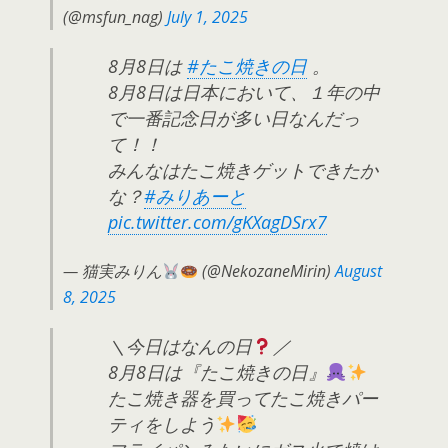
(@msfun_nag)
July 1, 2025
8月8日は
#たこ焼きの日
。
8月8日は日本において、１年の中
で一番記念日が多い日なんだっ
て！！
みんなはたこ焼きゲットできたか
な？
#みりあーと
pic.twitter.com/gKXagDSrx7
— 猫実みりん
(@NekozaneMirin)
August
8, 2025
＼今日はなんの日
／
8月8日は『たこ焼きの日』
たこ焼き器を買ってたこ焼きパー
ティをしよう