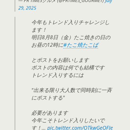
— PR TIMESグルメ (@PRTIMES_GOURMET)
July
29, 2025
今年もトレンド入りチャレンジし
ます！
明日8月8日（金）たこ焼きの日の
お昼の12時に
#たこ焼たこば
とポストをお願いします
ポストの内容は何でも結構です
トレンド入りするには
"出来る限り大人数で同時刻に一斉
にポストする"
必要があります
今年こそトレンド入りしたいで
す！…
pic.twitter.com/OTkwGeOFJe