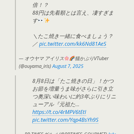
倍！？
88円は先着順とは言え、凄すぎま
す
＼たこ焼き一緒に食べましょう？
／
pic.twitter.com/kk6Nd81AeS
— オウヤマ アイリス
猫かぶりVTuber
(@ouyama_iris)
August 7, 2025
8月8日は「たこ焼きの日」！かつ
お節を増量うま味がさらに引き立
つ奥深い味わいに約3年ぶりにリニ
ューアル『元祖た…
https://t.co/4rMPV6tEtI
pic.twitter.com/Yqp4BsYh9S