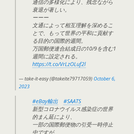
通信の多様化により、残念ながら
衰退が著しい。
ーーー
文通によって相互理解を深めるこ
とで、もって世界の平和に貢献す
る目的の国際的週間。
万国郵便連合結成日の10/9を含む1
週間に設定される。
https://t.co/VrLzOLuf2l
— take-it-easy (@takeite79717059)
October 6,
2023
#eBay輸出
#SAATS
新型コロナウイルス感染症の世界
的まん延により、
一部の国際郵便物の引受一時停止
中ですが、