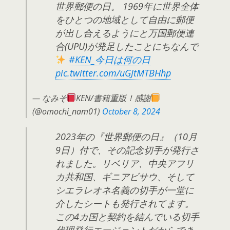
世界郵便の日。 1969年に世界全体
をひとつの地域として自由に郵便
が出し合えるようにと万国郵便連
合(UPU)が発足したことにちなんで
#KEN_今日は何の日
pic.twitter.com/uGJtMTBHhp
— なみそ
KEN/書籍重版！感謝
(@omochi_nam01)
October 8, 2024
2023年の『世界郵便の日』（10月
9日）付で、その記念切手が発行さ
れました。リベリア、中央アフリ
カ共和国、ギニアビサウ、そして
シエラレオネ名義の切手が一堂に
介したシートも発行されてます。
この4カ国と契約を結んでいる切手
代理発行エージェントだからでき