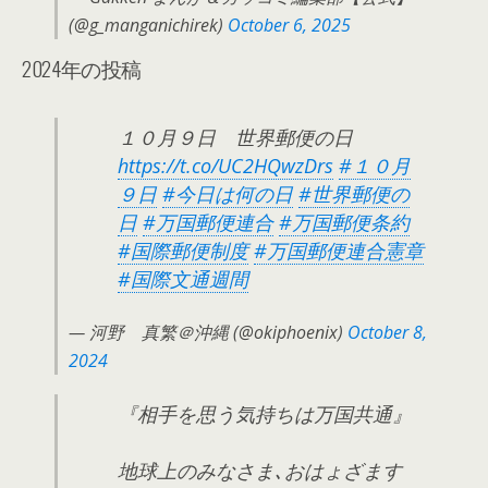
(@g_manganichirek)
October 6, 2025
2024年の投稿
１０月９日 世界郵便の日
https://t.co/UC2HQwzDrs
#１０月
９日
#今日は何の日
#世界郵便の
日
#万国郵便連合
#万国郵便条約
#国際郵便制度
#万国郵便連合憲章
#国際文通週間
— 河野 真繁＠沖縄 (@okiphoenix)
October 8,
2024
『相手を思う気持ちは万国共通』
地球上のみなさま､おはょざます