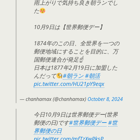
雨上がりで気持ち良き朝ランでし
た
10月9日は【世界郵便デー】
1874年のこの日、全世界を一つの
郵便地域にすることを目的に、万
国郵便連合が発足☝️
日本は1877年2月19日に加盟した
んだって
#朝ラン
#朝活
pic.twitter.com/HU21pY9eqx
— chanhamax (@chanhamax)
October 8, 2024
今日10月9日は世界郵便デー(世界
郵便の日)です
#世界郵便デー
#世
界郵便の日
pic.twitter.com/mfTzXwPksP