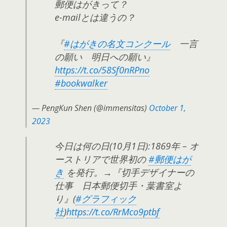
郵便はがきって？
e-mailとは違うの？
『
#はがきの名文コンクール
一言
の願い 明日への願い』
https://t.co/58Sf0nRPno
#bookwalker
— PengKun Shen (@immensitas)
October 1,
2023
今日は何の日(10月1日):1869年 – オ
ーストリアで世界初の
#郵便はが
き
を発行。→『切手デザイナーの
仕事 日本郵便切手・葉書室よ
り』(
#グラフィック
社
)
https://t.co/RrMco9ptbf