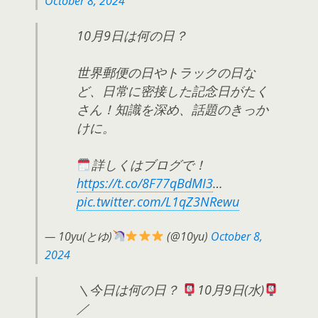
October 8, 2024
10月9日は何の日？
世界郵便の日やトラックの日な
ど、日常に密接した記念日がたく
さん！知識を深め、話題のきっか
けに。
詳しくはブログで！
https://t.co/8F77qBdMI3
…
pic.twitter.com/L1qZ3NRewu
— 10yu(とゆ)
(@10yu)
October 8,
2024
＼今日は何の日？
10月9日(水)
／