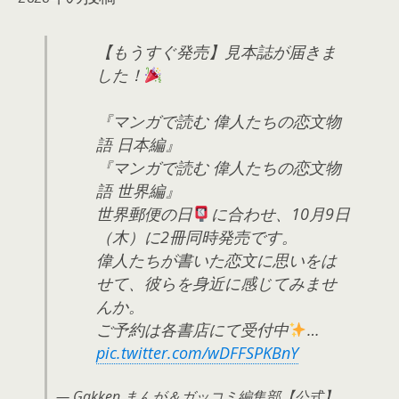
【もうすぐ発売】見本誌が届きま
した！
『マンガで読む 偉人たちの恋文物
語 日本編』
『マンガで読む 偉人たちの恋文物
語 世界編』
世界郵便の日
に合わせ、10月9日
（木）に2冊同時発売です。
偉人たちが書いた恋文に思いをは
せて、彼らを身近に感じてみませ
んか。
ご予約は各書店にて受付中
…
pic.twitter.com/wDFFSPKBnY
— Gakken まんが＆ガッコミ編集部【公式】