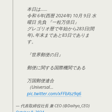
本日は……
令和 6年(西暦 2024年) 10月 9日 水
曜日 先負 『一粒万倍日』
グレゴリオ暦で年始から283日(閏
年)､年末まであと83日でありま
す。
『世界郵便の日』
郵便に関する国際機関である
万国郵便連合
（Universal…
pic.twitter.com/xFFbXsz9q6
— 代表取締役社長 兼 CEO (@Daihyo_CEO)