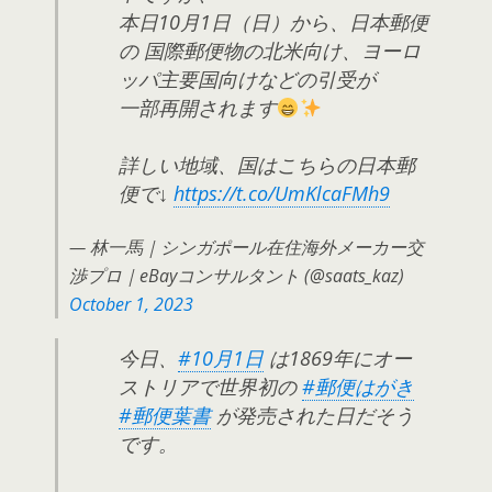
本日10月1日（日）から、日本郵便
の 国際郵便物の北米向け、ヨーロ
ッパ主要国向けなどの引受が
一部再開されます
詳しい地域、国はこちらの日本郵
便で↓
https://t.co/UmKlcaFMh9
— 林一馬｜シンガポール在住海外メーカー交
渉プロ｜eBayコンサルタント (@saats_kaz)
October 1, 2023
今日、
#10月1日
は1869年にオー
ストリアで世界初の
#郵便はがき
#郵便葉書
が発売された日だそう
です。