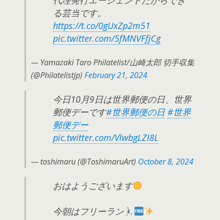
る芸当です。
https://t.co/0gUxZp2m51
pic.twitter.com/5fMNVFfjCg
— Yamazaki Taro Philatelist/山崎太郎 切手収集
(@Philatelistjp)
February 21, 2024
今日10月9日は世界郵便の日、世界
郵便デーです
#世界郵便の日
#世界
郵便デー
pic.twitter.com/VlwbgLZI8L
— toshimaru (@ToshimaruArt)
October 8, 2024
おはようございます
今朝はフリーラン