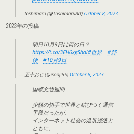
— toshimaru (@ToshimaruArt)
October 8, 2023
2023年の投稿
明日10月9日は何の日？
https://t.co/3EH6xgShai
#世界
#郵
便
#10月9日
— 五十おじ (@isooji55)
October 8, 2023
国際文通週間
少額の切手で世界と結びつく通信
手段だったが、
インターネット社会の進展浸透と
ともに、