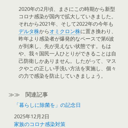
2020年の2月頃、まさにこの時期から新型
コロナ感染が国内で拡大していきました。
それから2021年、そして2022年の今年も
デルタ株
から
オミクロン株
に置き換わり、
昨年より感染者が爆発的なペースで第6波
が到来し、先が見えない状態です。もは
や、我々国民一人ひとりができることは自
己防衛しかありません。したがって、マス
クやこの正しい手洗い方法を実施し、個々
の力で感染を防止していきましょう。
≫≫ 関連記事
「暮らしに除菌を」の記念日
日付
2025年12月2日
家族のコロナ感染対策