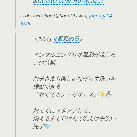
pic.twitter.com/MjDWyMIBCx
— utsuwa-Shun (@ShunUtsuwa)
January 14,
2026
＼1/9は
#風邪の日
／
インフルエンザや冬風邪が流行る
この時期。
お子さまも楽しみながら手洗いを
練習できる
「おててポン」がオススメ
🖐
おててにスタンプして、
消えるまで石けんで洗えば手洗い
完了