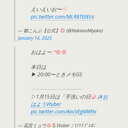
えいえいお〜
pic.twitter.com/MLR8Tt0EUc
— 都こんぶ【公式】
(@NakanoMiyako)
January 14, 2025
おはよー.ᐟ
本日は
▶ 20:00〜ときメモGS
┈┈┈┈┈┈┈┈┈┈
▷1月15日は「手洗いの日
｣
#お
はようVtuber
pic.twitter.com/AocVEgMW9x
— 花宮ミュウ
Vtuber￤1/11ﾌﾞﾚｶﾆ