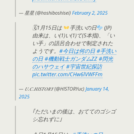
— 星星 (@hoshiboshisei)
February 2, 2025
🗓1月15日は
手洗いの日
(JP)
由来は、い(1)い(1)て(5本指)、「い
い手」の語呂合わせで制定された
ようです。
#今日は何の日
#手洗い
の日
#機動戦士ガンダムZZ
#閃光
のハサウェイ
#宇宙世紀探訪
pic.twitter.com/CHw6lVWFFm
— 𝑈.𝐶.𝐻𝐼𝑆𝑇𝑂𝑅𝑌 (@HISTORYuc)
January 14,
2025
｢ただいまの後は、おててのゴシゴ
シ忘れずに｣