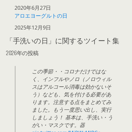
日付
2020年6月27日
アロエヨーグルトの日
日付
2025年12月9日
「手洗いの日」に関するツイート集
2026年の投稿
この季節・・コロナだけではな
く、インフルやノロ（ノロウィル
スはアルコール消毒は効かないそ
う）なども、気を付ける必要があ
ります。注意する点をまとめてみ
ました。もう一度思い出し、実行
しましょう！ 基本は、手洗い・う
がい・マスクです。器