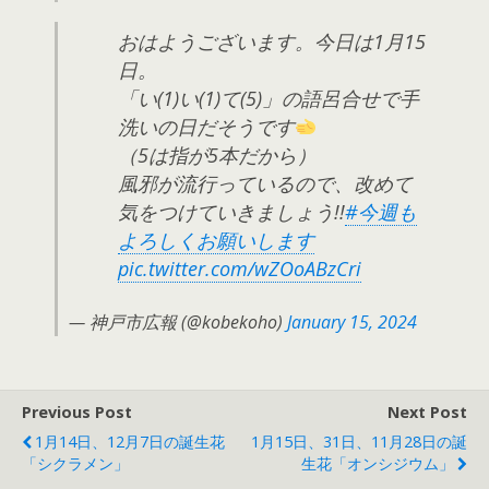
おはようございます。今日は1月15
日。
「い(1)い(1)て(5)」の語呂合せで手
洗いの日だそうです
（5は指が5本だから）
風邪が流行っているので、改めて
気をつけていきましょう!!
#今週も
よろしくお願いします
pic.twitter.com/wZOoABzCri
— 神戸市広報 (@kobekoho)
January 15, 2024
Previous Post
Next Post
1月14日、12月7日の誕生花
1月15日、31日、11月28日の誕
「シクラメン」
生花「オンシジウム」