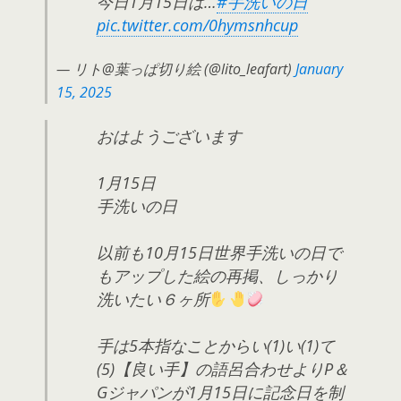
今日1月15日は…
#手洗いの日
pic.twitter.com/0hymsnhcup
— リト@葉っぱ切り絵 (@lito_leafart)
January
15, 2025
おはようございます
1月15日
手洗いの日
以前も10月15日世界手洗いの日で
もアップした絵の再掲、しっかり
洗いたい６ヶ所
手は5本指なことからい(1)い(1)て
(5)【良い手】の語呂合わせよりP＆
Gジャパンが1月15日に記念日を制