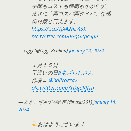
手間もコストも時間もかからず、
まさに「高コスパ高タイパ」な感
染対策と言えます。
https://t.co/TjXA2hD43k
pic.twitter.com/0GqG2pc9pP
— Oggi (@Oggi_Kenkou)
January 14, 2024
１月１５日
手洗いの日
#あざらしさん
作者→
@haiirogray
pic.twitter.com/XHkgdKffsn
— あざこざみずがめ座 (@nasu261)
January 14,
2024
おはようございます