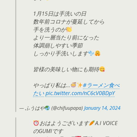
1月15日は手洗いの日
数年前コロナが蔓延してから
手を洗うのが
より一層当たり前になった
体調崩しやすい季節
しっかり手洗いします
皆様の美味しい物にも期待
やっぱり私は…
#ラーメン食べ
たい
pic.twitter.com/nC6cV0BDpY
— ふうはや
(@chifuupapa)
January 14, 2024
おはようございます
A.I VOICE
のGUMIです