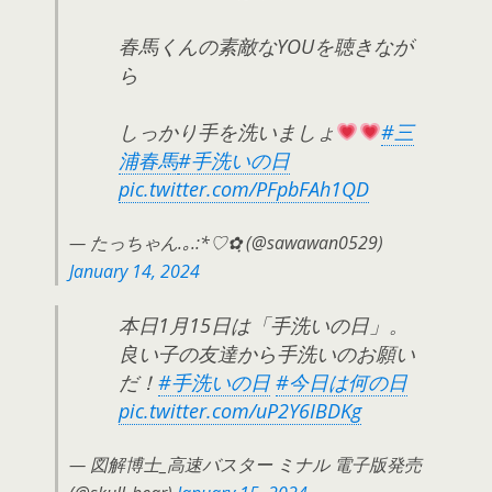
春馬くんの素敵なYOUを聴きなが
ら
しっかり手を洗いましょ
#三
浦春馬
#手洗いの日
pic.twitter.com/PFpbFAh1QD
— たっちゃん.｡.:*♡✿ฺ (@sawawan0529)
January 14, 2024
本日1月15日は「手洗いの日」。
良い子の友達から手洗いのお願い
だ！
#手洗いの日
#今日は何の日
pic.twitter.com/uP2Y6IBDKg
— 図解博士_高速バスター ミナル 電子版発売