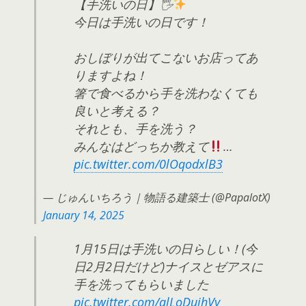
【手洗いの日】🖐
今日は手洗いの日です！
おしぼりが出てこないお店ってあ
りますよね！
箸で食べるから手を洗わなくても
良いと考える？
それとも、手を洗う？
みんなはどっちか教えて
…
pic.twitter.com/0lOqodxlB3
— じゅんいちろう｜物語る建築士 (@PapalotX)
January 14, 2025
1月15日は手洗いの日らしい！(今
日2月2日だけど)ナイスとゼアスに
手を洗ってもらいました
pic.twitter.com/alLoDuihVy