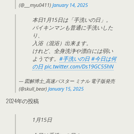
(@___myu0411)
January 14, 2025
本日1月15日は「手洗いの日」。
バイキンマンも普通に手洗いした
り、
入浴（混浴）出来ます。
けれど、全身洗浄や漂白には弱い
ようです。
#手洗いの日
#今日は何
の日
pic.twitter.com/Ds19GC55hN
— 図解博士_高速バスター ミナル 電子版発売
(@skull_bear)
January 15, 2025
2024年の投稿
1月15日