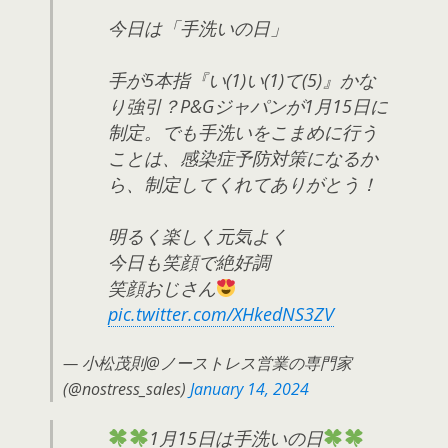
今日は「手洗いの日」
手が5本指『い(1)い(1)て(5)』かな
り強引？P&Gジャパンが1月15日に
制定。でも手洗いをこまめに行う
ことは、感染症予防対策になるか
ら、制定してくれてありがとう！
明るく楽しく元気よく
今日も笑顔で絶好調
笑顔おじさん
pic.twitter.com/XHkedNS3ZV
— 小松茂則@ノーストレス営業の専門家
(@nostress_sales)
January 14, 2024
1月15日は手洗いの日