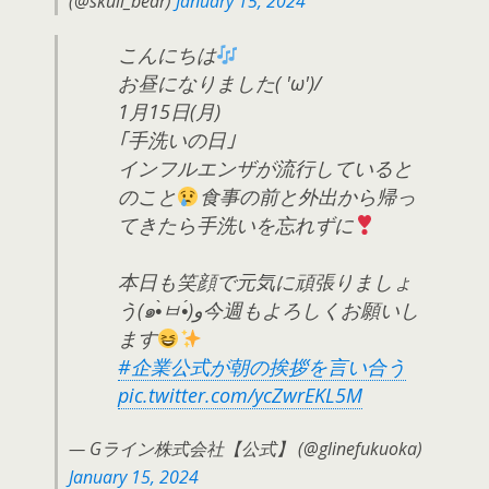
(@skull_bear)
January 15, 2024
こんにちは
お昼になりました( 'ω')/
1月15日(月)
｢手洗いの日｣
インフルエンザが流行していると
のこと
食事の前と外出から帰っ
てきたら手洗いを忘れずに
本日も笑顔で元気に頑張りましょ
う(๑•̀ㅂ•́)و今週もよろしくお願いし
ます
#企業公式が朝の挨拶を言い合う
pic.twitter.com/ycZwrEKL5M
— Gライン株式会社【公式】 (@glinefukuoka)
January 15, 2024