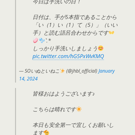
今日は手洗いの日！
日付は、手が5本指であることから
「い（1）い（1）て（5）」（いい
手）と読む語呂合わせからです
͛.*
しっかり手洗いしましょう
pic.twitter.com/hG5PxWvKMQ
— SOいぬといねこ
(@jhbl_official)
January
14, 2024
皆様おはようございます♪
こちらは晴れです
本日も安全第一で宜しくお願いし
ます