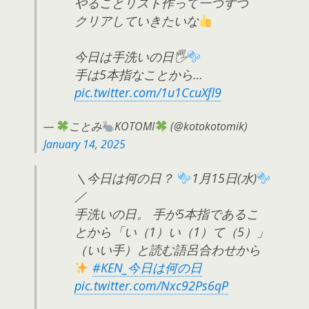
やることリスト作って一つずつ
クリアしていきたいな
今日は手洗いの日🖐
手は5本指なことから…
pic.twitter.com/1u1CcuXfl9
—
ことみ
KOTOMI
(@kotokotomik)
January 14, 2025
＼今日は何の日？
1月15日(水)
／
手洗いの日。 手が5本指であるこ
とから「い（1）い（1）て（5）」
（いい手）と読む語呂合わせから
#KEN_今日は何の日
pic.twitter.com/Nxc92Ps6qP