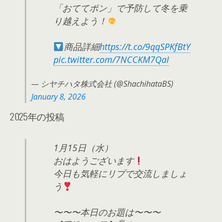
「おててポン」で予防して冬を乗
り越えよう！
商品詳細
https://t.co/9qqSPKfBtY
pic.twitter.com/7NCCKM7QaI
— シヤチハタ株式会社 (@ShachihataBS)
January 8, 2026
2025年の投稿
1月15日（水）
おはようございます
今日も気軽にリプで交流しましょ
う
〜〜〜本日のお題は〜〜〜