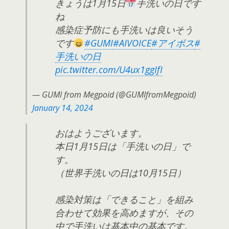
きょうは1月15日
手洗いの日です
ね
感染症予防にも手洗いは良いそう
です
#GUMI
#AIVOICE
#アイボス
#
手洗いの日
pic.twitter.com/U4ux1ggIfI
— GUMI from Megpoid (@GUMIfromMegpoid)
January 14, 2024
おはようございます。
本日1月15日は「手洗いの日」で
す。
（世界手洗いの日は10月15日）
感染対策は「できること」を組み
合わせて効果を高めますが、その
中で手洗いは基本中の基本です。