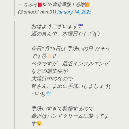
— なみそ
KEN/書籍重版！感謝
(@omochi_nam01)
January 14, 2025
おはようございます
週の真ん中、水曜日ｨｨｲ…ԅ(¯Д¯ԅ)
今日1月15日は 手洗いの日 だそう
です🖐
!!
ベタですが、最近インフルエンザ
などの感染症が
大流行中のなので
皆さんこまめに手洗いしましょう(
･ㅂ･)و
手洗いすぎて乾燥するので
最近はハンドクリームに凝ってま
す