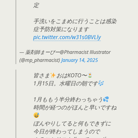
定
手洗いをこまめに行うことは感染
症予防対策になります
pic.twitter.com/w31s0BVLly
— 薬剤師まーぴー@Pharmacist Illustrator
(@mp_pharmacist)
January 14, 2025
皆さま
おはKOTO〜
1月15日。水曜日の朝です
1月ももう半分終わっちゃう
時間が経つのがほんと早いですね
ぼんやりしてると何もできずに
今日が終わってしまうので