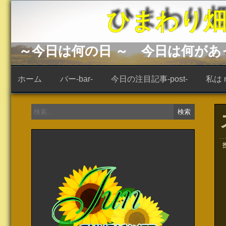
コ
ひまわり畑 -s
ン
テ
ン
ツ
へ
～今日は何の日 ～ 今日は何が
ス
キ
ッ
ホーム
バー-bar-
今日の注目記事-post-
私は ne
プ
検
索: