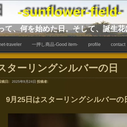
unflower-field-
あって、何を始めた日。そして、誕生花
t-traveler
一押し商品-Good item-
profile
contact
スターリングシルバーの日
投稿日:
2025年9月24日
投稿者:
9月25日はスターリングシルバーの