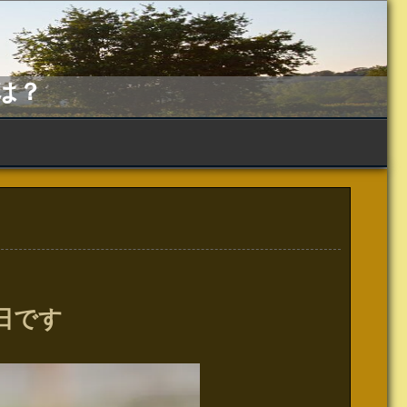
は？
日です