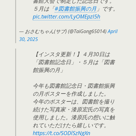
書館大会で制定した記念日です。
５月は「
#図書館振興の月
」です。
pic.twitter.com/LyOMEpzI5h
— おさむちゃん(サブ) (@TaiGong65014)
April
30, 2025
【インスタ更新！】４月30日は
「図書館記念日」・５月は「図書
館振興の月」
今年も図書館記念日・図書館振興
の月ポスターを作成しました。
今年のポスターは、図書館を撮り
続けた写真家・漆原宏氏の写真を
使用しました。漆原氏の想いに触
れていただけたら嬉しいです。
https://t.co/SODlSzNgXn