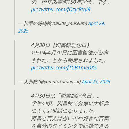
の「国立図書館150年記念」です。
pic.twitter.com/fQzjcRtqI9
— 切手の博物館 (@kitte_museum)
April 29,
2025
4月30日【図書館記念日】
1950年4月30日に図書館法が公布
されたことから制定されました。
pic.twitter.com/fTCB1meDX5
— 大和猫 (@yamatokotobacat)
April 29, 2025
4月30日は「図書館記念日」。
学生の頃、図書館で分厚い大辞典
によくお世話になりました。
辞書と言えば思い出や好きな言葉
を自分のタイミングで記録できる