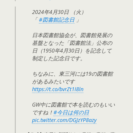
2024年4月30日 （火）
「
#図書館記念日
」
日本図書館協会が、図書館発展の
基盤となった「図書館法」公布の
日（1950年4月30日）を記念して
制定した記念日です。
ちなみに、東三河には19の図書館
があるみたいです
https://t.co/bvrZt1I8ln
GW中に図書館で本を読むのもいい
ですね！
#今日は何の日
pic.twitter.com/DGJzYP8azy