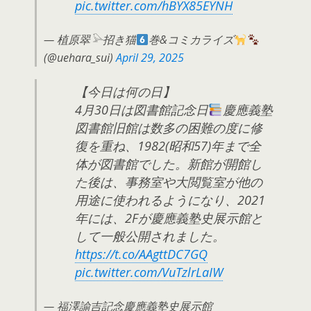
pic.twitter.com/hBYX85EYNH
— 植原翠𓅪招き猫
巻&コミカライズ
(@uehara_sui)
April 29, 2025
【今日は何の日】
4月30日は図書館記念日
慶應義塾
図書館旧館は数多の困難の度に修
復を重ね、1982(昭和57)年まで全
体が図書館でした。新館が開館し
た後は、事務室や大閲覧室が他の
用途に使われるようになり、2021
年には、2Fが慶應義塾史展示館と
して一般公開されました。
https://t.co/AAgttDC7GQ
pic.twitter.com/VuTzlrLaIW
— 福澤諭吉記念慶應義塾史展示館