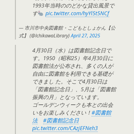
1993年当時ののどかな貸出風景で
す
pic.twitter.com/hyYl5t5NCf
— 市川市中央図書館・こどもとしょかん【公
式】 (@IchikawaLibrary)
April 27, 2025
4月30日（水）は図書館記念日で
す。1950（昭和25）年4月30日に
図書館法が公布され、多くの人が
自由に図書館を利用できる基礎が
できまし た。そこで4月30日は
「図書館記念日」、5月は「図書館
振興の月」となっています。
ゴールデンウィークも本との出会
いをお楽しみください！
#図書館
法
#図書館記念日
pic.twitter.com/CAzjEFNeh3