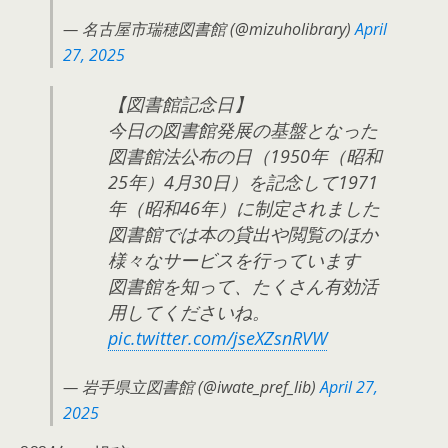
— 名古屋市瑞穂図書館 (@mizuholibrary)
April
27, 2025
【図書館記念日】
今日の図書館発展の基盤となった
図書館法公布の日（1950年（昭和
25年）4月30日）を記念して1971
年（昭和46年）に制定されました
図書館では本の貸出や閲覧のほか
様々なサービスを行っています
図書館を知って、たくさん有効活
用してくださいね。
pic.twitter.com/jseXZsnRVW
— 岩手県立図書館 (@iwate_pref_lib)
April 27,
2025