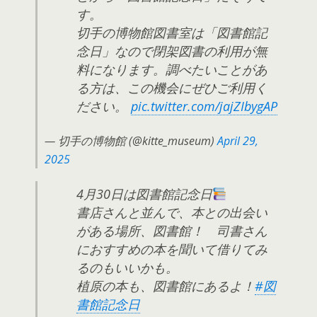
す。
切手の博物館図書室は「図書館記
念日」なので閉架図書の利用が無
料になります。調べたいことがあ
る方は、この機会にぜひご利用く
ださい。
pic.twitter.com/jajZIbygAP
— 切手の博物館 (@kitte_museum)
April 29,
2025
4月30日は図書館記念日
書店さんと並んで、本との出会い
がある場所、図書館！ 司書さん
におすすめの本を聞いて借りてみ
るのもいいかも。
植原の本も、図書館にあるよ！
#図
書館記念日