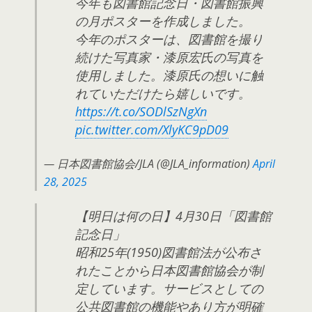
今年も図書館記念日・図書館振興
の月ポスターを作成しました。
今年のポスターは、図書館を撮り
続けた写真家・漆原宏氏の写真を
使用しました。漆原氏の想いに触
れていただけたら嬉しいです。
https://t.co/SODlSzNgXn
pic.twitter.com/XlyKC9pD09
— 日本図書館協会/JLA (@JLA_information)
April
28, 2025
【明日は何の日】4月30日「図書館
記念日」
昭和25年(1950)図書館法が公布さ
れたことから日本図書館協会が制
定しています。サービスとしての
公共図書館の機能やあり方が明確