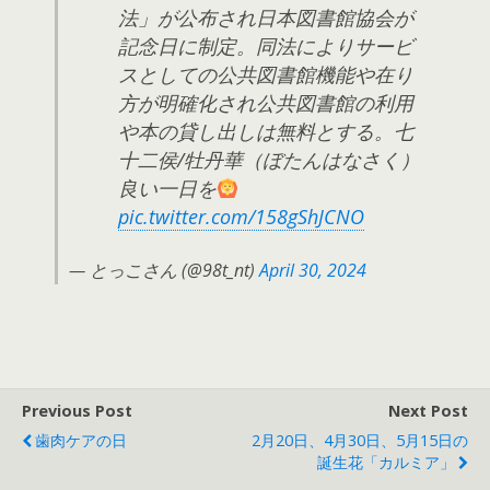
法」が公布され日本図書館協会が
記念日に制定。同法によりサービ
スとしての公共図書館機能や在り
方が明確化され公共図書館の利用
や本の貸し出しは無料とする。七
十二侯/牡丹華（ぼたんはなさく）
良い一日を
pic.twitter.com/158gShJCNO
— とっこさん (@98t_nt)
April 30, 2024
Previous Post
Next Post
歯肉ケアの日
2月20日、4月30日、5月15日の
誕生花「カルミア」