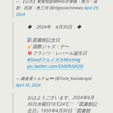
— 【公式】東愛知新聞Web＠豊橋・豊川・蒲
郡・田原・奥三河 (@Higasiaichinews)
April 29,
2024
◆ 2024年 4月30日 ◆
図書館記念日
国際ジャズ・デー
フランツ・レハール誕生日
#GoodマルメガネMorning
pic.twitter.com/GV6PkSAO0i
— 鎌倉屋トルテ
(@Torte_Kamakraya)
April 30, 2024
おはようございます。2024年4月
30日水曜日18℃24℃
『図書館記
念日』1950年4月30日「図書館