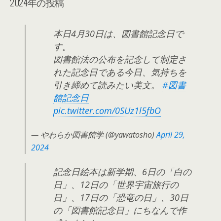
2024年の投稿
本日4月30日は、図書館記念日で
す。
図書館法の公布を記念して制定さ
れた記念日である今日、気持ちを
引き締めて読みたい美文。
#図書
館記念日
pic.twitter.com/0SUz1l5fbO
— やわらか図書館学 (@yawatosho)
April 29,
2024
記念日絵本は新学期、6日の「白の
日」、12日の「世界宇宙旅行の
日」、17日の「恐竜の日」、30日
の「図書館記念日」にちなんで作