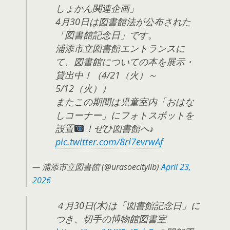
しょかん関連企画」
4月30日は図書館法が公布された
「図書館記念日」です。
浦添市立図書館エントランスに
て、図書館についての本を展示・
貸出中！（4/21（火）～
5/12（火））
またこの期間は児童室内「おはな
しコーナー」にフォトスポットを
設置
！ぜひ図書館へ♪
pic.twitter.com/8rl7evrwAf
— 浦添市立図書館 (@urasoecitylib)
April 23,
2026
４月30日(木)は「図書館記念日」に
つき、切手の博物館図書室