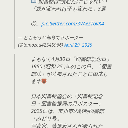
図書館は“読むだけ”じゃない！
「親が変われば子も変わる」3選
①…
pic.twitter.com/3VAezTovK4
— ともぞう＠個育てサポーター
(@tomozou42545966)
April 29, 2025
まもなく4月30日「図書館記念日」
1950 (昭和 25 )年のこの日、「図書
館法」が公布されたことに由来し
ます
日本図書館協会の「図書館記念
日・図書館振興の月ポスター」
2025には、市川市の移動図書館
「みどり号」
写真家、漆原宏さんが撮られた