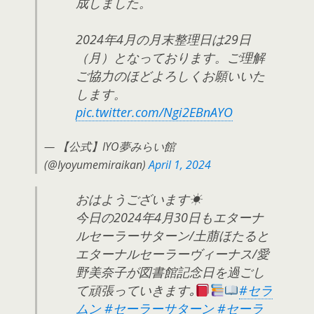
成しました。
2024年4月の月末整理日は29日
（月）となっております。ご理解
ご協力のほどよろしくお願いいた
します。
pic.twitter.com/Ngi2EBnAYO
— 【公式】IYO夢みらい館
(@Iyoyumemiraikan)
April 1, 2024
おはようございます☀
今日の2024年4月30日もエターナ
ルセーラーサターン/土萠ほたると
エターナルセーラーヴィーナス/愛
野美奈子が図書館記念日を過ごし
て頑張っていきます｡
#セラ
ムン
#セーラーサターン
#セーラ