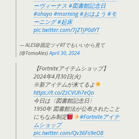
ーヴィーナス
#図書館記念日
#ohayo
#morning
#おはよう
#モ
ーニング
#起床
pic.twitter.com/7jZTjP0dYT
— ALES@固定ツイRTでもいいから見て
(@TomoAles)
April 30, 2024
【Fortniteアイテムショップ】
2024年4月30日(火)
※新アイテムが来てるよ
https://t.co/ZzCVUh7eQo
今日は〈図書館記念日〉
1950年 図書館法が公布されたこと
にちなみ制定
#Fortniteアイテ
ムショップ
pic.twitter.com/Qv36Fs9eO8