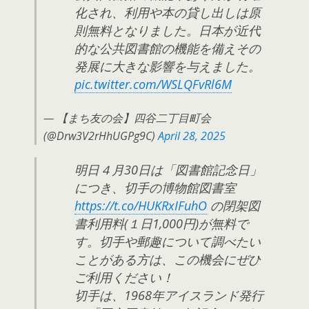
化され、利用や本の貸し出しは原
則無料となりました。日本が近代
的な公共図書館の機能を備えその
発展に大きな影響を与えました。
pic.twitter.com/WSLQFvRl6M
— 【まち友の会】四谷二丁目町会
(@Drw3V2rHhUGPg9C)
April 28, 2025
明日４月30日は「図書館記念日」
につき、切手の博物館図書室
https://t.co/HUKRxIFuhO
の閉架図
書利用料(１日1,000円)が無料で
す。切手や郵趣について調べたい
ことがある方は、この機会にぜひ
ご利用ください！
切手は、1968年アイスランド発行