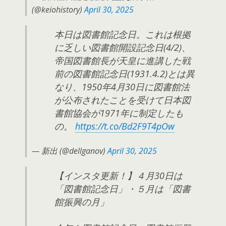
(@keiohistory)
April 30, 2025
本日は図書館記念日。これは根拠
に乏しい図書館開設記念日(4/2)、
帝国図書館長が天皇に進講した戦
前の図書館記念日(1931.4.2)とは異
なり、1950年4月30日に図書館法
が公布されたことを受けて日本図
書館協会が1971年に制定したも
の。
https://t.co/Bd2F9T4pOw
— 新出 (@dellganov)
April 30, 2025
【インスタ更新！】４月30日は
「図書館記念日」・５月は「図書
館振興の月」