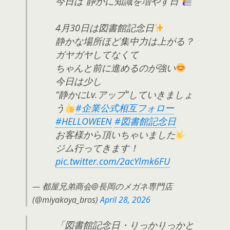
今日は“静かに知識を増やす日”
4月30日は図書館記念日
静かな場所ほど集中力は上がる？
ガヤガヤしてなくて
ちゃんと前に進めるのが強い
今日は少し
“静かにLv.アップ”していきましょ
う
#企業公式相互フォロー
#HELLOWEEN
#図書館記念日
お客様から頂いちゃいました
ジム行ってきます！
pic.twitter.com/2acYlmk6FU
— 都屋兄弟商会@長岡のメガネ専門店
(@miyakoya_bros)
April 28, 2026
「図書館記念日・りっかりっかと