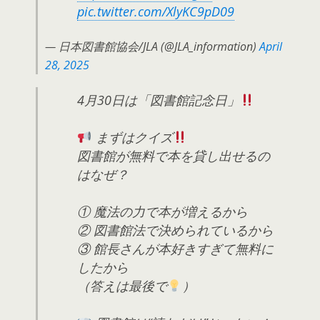
pic.twitter.com/XlyKC9pD09
— 日本図書館協会/JLA (@JLA_information)
April
28, 2025
4月30日は「図書館記念日」
まずはクイズ
図書館が無料で本を貸し出せるの
はなぜ？
① 魔法の力で本が増えるから
② 図書館法で決められているから
③ 館長さんが本好きすぎて無料に
したから
（答えは最後で
）