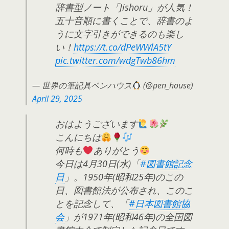
辞書型ノート「Jishoru」が人気！
五十音順に書くことで、辞書のよ
うに文字引きができるのも楽し
い！
https://t.co/dPeWWlA5tY
pic.twitter.com/wdgTwb86hm
— 世界の筆記具ペンハウス
(@pen_house)
April 29, 2025
おはようございます
こんにちは
何時も
ありがとう
今日は4月30日(水)「
#図書館記念
日
」。1950年(昭和25年)のこの
日、図書館法が公布され、このこ
とを記念して、「
#日本図書館協
会
」が1971年(昭和46年)の全国図