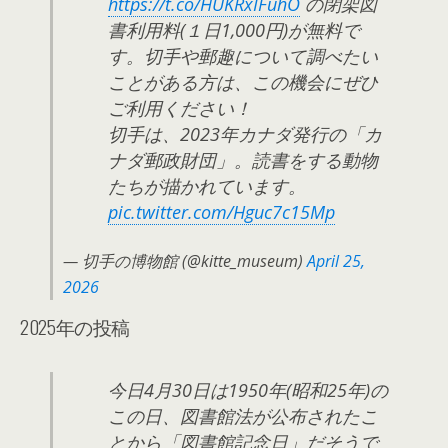
https://t.co/HUKRxIFuhO
の閉架図
書利用料(１日1,000円)が無料で
す。切手や郵趣について調べたい
ことがある方は、この機会にぜひ
ご利用ください！
切手は、2023年カナダ発行の「カ
ナダ郵政財団」。読書をする動物
たちが描かれています。
pic.twitter.com/Hguc7c15Mp
— 切手の博物館 (@kitte_museum)
April 25,
2026
2025年の投稿
今日4月30日は1950年(昭和25年)の
この日、図書館法が公布されたこ
とから「図書館記念日」だそうで