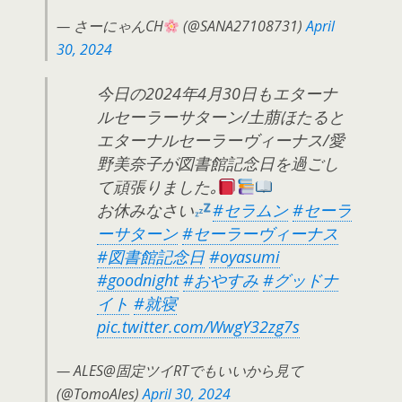
— さーにゃんCH
(@SANA27108731)
April
30, 2024
今日の2024年4月30日もエターナ
ルセーラーサターン/土萠ほたると
エターナルセーラーヴィーナス/愛
野美奈子が図書館記念日を過ごし
て頑張りました｡
お休みなさい
#セラムン
#セーラ
ーサターン
#セーラーヴィーナス
#図書館記念日
#oyasumi
#goodnight
#おやすみ
#グッドナ
イト
#就寝
pic.twitter.com/WwgY32zg7s
— ALES@固定ツイRTでもいいから見て
(@TomoAles)
April 30, 2024