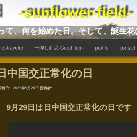
unflower-field-
あって、何を始めた日。そして、誕生花
t-traveler
一押し商品-Good item-
profile
contact
日中国交正常化の日
投稿日:
2025年9月28日
投稿者:
9月29日は日中国交正常化の日です