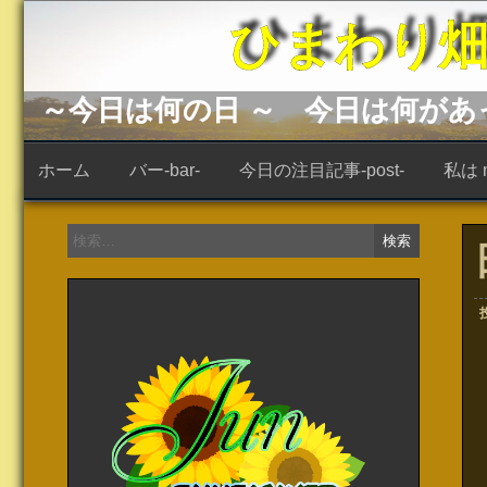
コ
ひまわり畑 -s
ン
テ
ン
ツ
へ
～今日は何の日 ～ 今日は何が
ス
キ
ッ
ホーム
バー-bar-
今日の注目記事-post-
私は ne
プ
検
索: